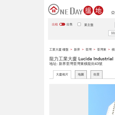
出租
出售
業主盤
工業大廈 樓盤
新界
荃灣
荃灣東
橫
>
>
>
>
龍力工業大廈 Lucida Industrial B
地址:
新界荃灣荃灣東橫龍街43號
大廈相片
地圖
街景