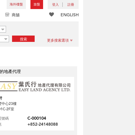
海外樓盤
放盤
登入
註冊
ENGLISH
商舖
搜索
更多搜索選項
的地產代理
灣
豐中心23樓
01C-2F室
C-000104
照號碼
+852-24148088
話