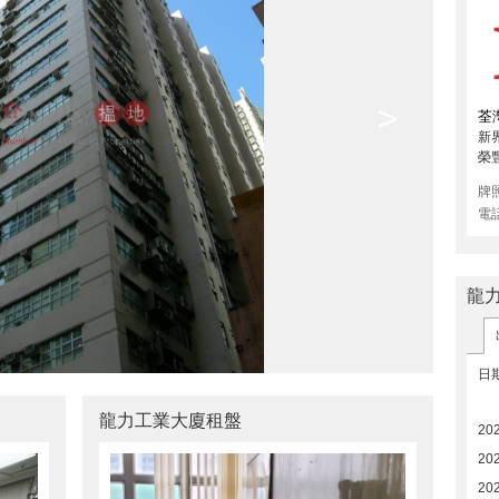
>
荃
新
榮
牌
電
龍
日
龍力工業大廈租盤
202
202
20