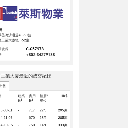
灣
界荃灣沙咀道40-50號
豐工業大廈地下52室
C-057978
照號碼
+852-34279188
話
力工業大廈最近的成交紀錄
出售
期
建築
實用
樓層/
HK$
2
2
ft
ft
單位
295萬
5-03-11
-
717
22/3
285萬
4-11-07
-
670
18/5
333萬
24-10-15
-
750
14/1