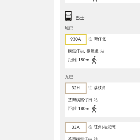
巴士
城巴
930A
往
灣仔北
橫窩仔街, 楊屋道
站
距離
180m
九巴
32H
往
荔枝角
荃灣橫窩仔街
站
距離
180m
33A
往
旺角(柏景灣)
荃灣橫窩仔街
站