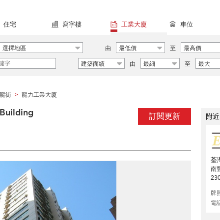
住宅
寫字樓
工業大廈
車位
選擇地區
由
最低價
至
最高價
建築面績
由
最細
至
最大
龍街
龍力工業大廈
>
uilding
訂閱更新
附近
荃
南
23
牌
電