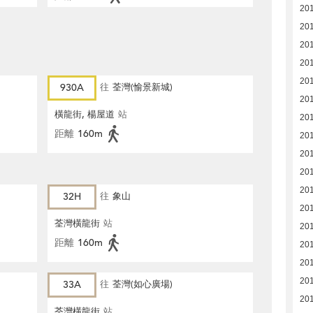
20
20
20
201
20
930A
往
荃灣(愉景新城)
20
橫龍街, 楊屋道
站
20
距離
160m
20
20
20
201
32H
往
象山
20
荃灣橫龍街
站
20
距離
160m
20
20
201
33A
往
荃灣(如心廣場)
20
荃灣橫龍街
站