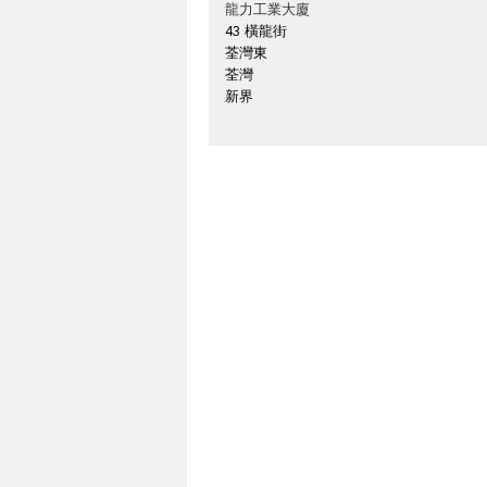
龍力工業大廈
43 橫龍街
荃灣東
荃灣
新界