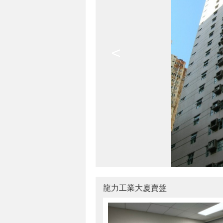
<
龍力工業大廈賣盤