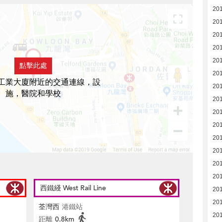
20
20
20
20
20
點擊此處
201
工業大廈附近的交通連線，設
20
施，醫院和學校
20
20
20
20
20
20
20
西鐵綫 West Rail Line
20
20
荃灣西
港鐵站
20
距離
0.8km