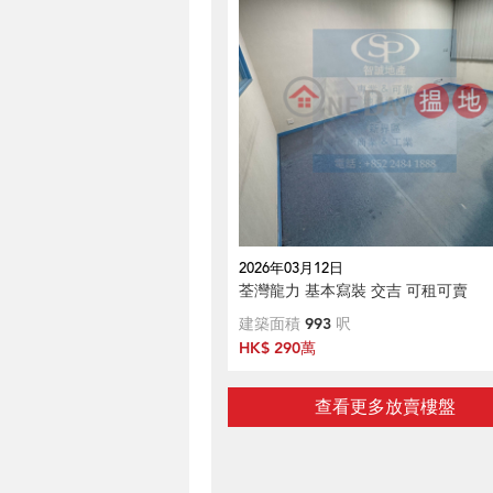
2026年03月12日
荃灣龍力 基本寫裝 交吉 可租可賣
建築面積
993
呎
HK$ 290萬
查看更多放賣樓盤