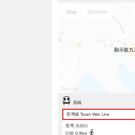
顯示龍力
港鐵
荃灣綫 Tsuen Wan Line
荃灣
港鐵站
距離
0.9km