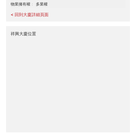
多業權
物業擁有權
< 回到大廈詳細頁面
祥興大廈位置