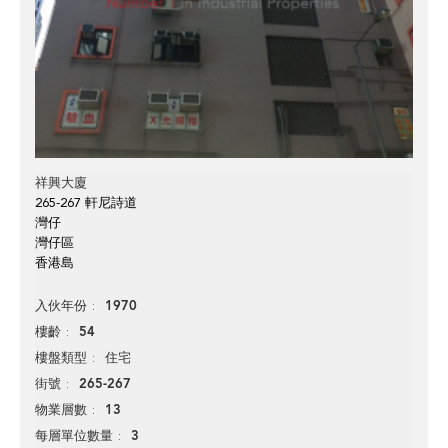
祥興大廈
265-267 軒尼詩道
灣仔
灣仔區
香港島
1970
入伙年份
54
樓齡
住宅
樓盤類型
265-267
街號
13
物業層數
3
每層單位數量