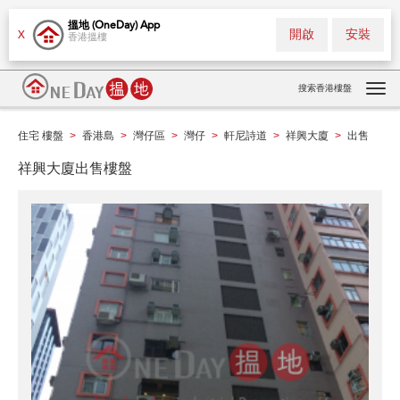
搵地 (OneDay) App
開啟
安裝
X
香港搵樓
搜索香港樓盤
Tog
navi
住宅 樓盤
香港島
灣仔區
灣仔
軒尼詩道
祥興大廈
出售
>
>
>
>
>
>
祥興大廈出售樓盤