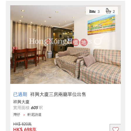
3
2
已過期
祥興大廈三房兩廳單位出售
祥興大廈
實用面積
605
呎
灣仔
軒尼詩道
HK$ 820萬
HK$ 698萬