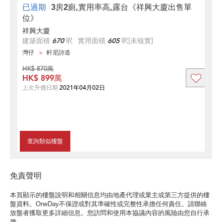
已過期
3房2廁,實用率高,露台《祥興大廈出售單
位》
祥興大廈
建築面積
670
呎
實用面積
605
呎
[未核實]
灣仔
軒尼詩道
HK$ 870萬
HK$ 899萬
上次升價日期
2021年04月02日
查詢類似樓盤
免責聲明
本頁顯示的樓盤說明和相關信息均由地產代理或業主或第三方提供的樓
盤資料。OneDay不保證或對其準確性或完整性承擔任何責任。請聯絡
放盤者獲取更多詳細信息。您訪問和使用本協議內容的風險由您自行承
擔。