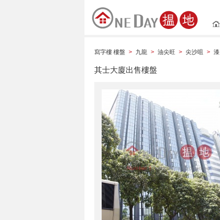
寫字樓 樓盤
九龍
油尖旺
尖沙咀
漆
>
>
>
>
其士大廈出售樓盤