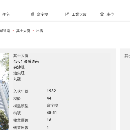
住宅
寫字樓
工業大廈
車位
咸道南
其士大廈
出售
>
>
其士大廈
其
45-51 漆咸道南
尖沙咀
油尖旺
九龍
1982
入伙年份
44
樓齡
寫字樓
樓盤類型
45-51
街號
16
物業層數
1
物業座數