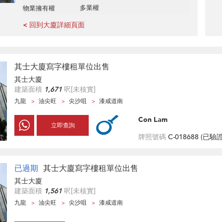
多業權
物業擁有權
< 回到大廈詳細頁面
其士大廈寫字樓租單位出售
其士大廈
建築面積
1,671
呎
[未核實]
九龍
油尖旺
尖沙咀
漆咸道南
Con Lam
立即查詢
牌照號碼
C-018688 (
已驗
已過期
其士大廈寫字樓租單位出售
其士大廈
建築面積
1,561
呎
[未核實]
九龍
油尖旺
尖沙咀
漆咸道南