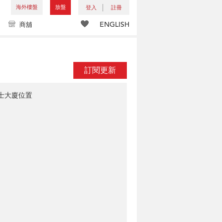
海外樓盤
放盤
登入
註冊
ENGLISH
商舖
訂閱更新
士大廈位置