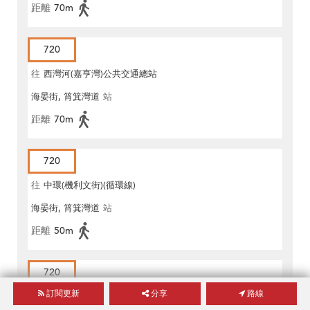
距離
70m
720
往
西灣河(嘉亨灣)公共交通總站
海晏街, 筲箕灣道
站
距離
70m
720
往
中環(機利文街)(循環線)
海晏街, 筲箕灣道
站
距離
50m
720
訂閱更新
分享
路線
往
中環(港澳碼頭)