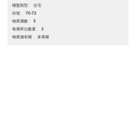
住宅
樓盤類型
70-72
街號
5
物業層數
3
每層單位數量
多業權
物業擁有權