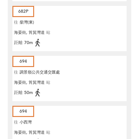
682P
往
柴灣(東)
海晏街, 筲箕灣道
站
距離
70m
694
往
調景嶺公共交通交匯處
海晏街, 筲箕灣道
站
距離
50m
694
往
小西灣
海晏街, 筲箕灣道
站