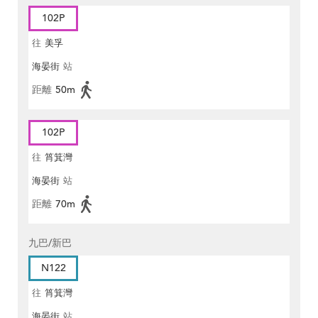
102P
往
美孚
海晏街
站
距離
50m
102P
往
筲箕灣
海晏街
站
距離
70m
九巴/新巴
N122
往
筲箕灣
海晏街
站