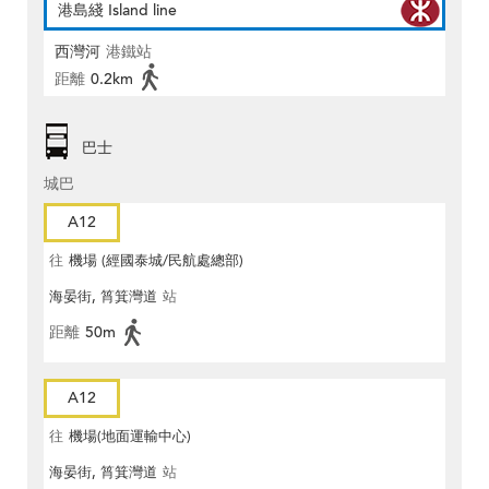
港島綫 Island line
西灣河
港鐵站
距離
0.2km
巴士
城巴
A12
往
機場 (經國泰城/民航處總部)
海晏街, 筲箕灣道
站
距離
50m
A12
往
機場(地面運輸中心)
海晏街, 筲箕灣道
站