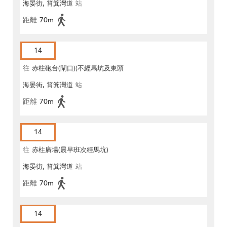
海晏街, 筲箕灣道
站
距離
70m
14
往
赤柱砲台(閘口)(不經馬坑及東頭
海晏街, 筲箕灣道
站
灣道)
距離
70m
14
往
赤柱廣場(晨早班次經馬坑)
海晏街, 筲箕灣道
站
距離
70m
14