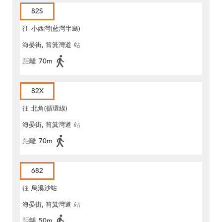
82S
往
小西灣(藍灣半島)
海晏街, 筲箕灣道
站
距離
70m
82X
往
北角(循環線)
海晏街, 筲箕灣道
站
距離
70m
682
往
烏溪沙站
海晏街, 筲箕灣道
站
距離
50m