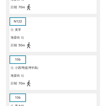
距離
70m
N122
往
美孚
海晏街
站
距離
50m
106
往
小西灣(藍灣半島)
海晏街
站
距離
70m
106