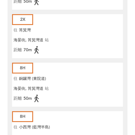
距離
50m
2X
往
筲箕灣
海晏街, 筲箕灣道
站
距離
70m
8H
往
銅鑼灣 (東院道)
海晏街, 筲箕灣道
站
距離
50m
8H
往
小西灣 (藍灣半島)