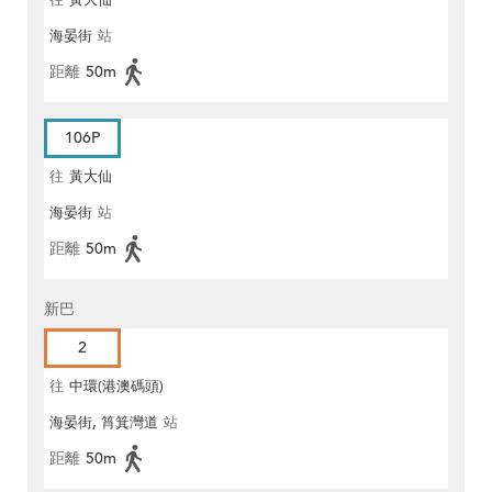
往
黃大仙
海晏街
站
距離
50m
106P
往
黃大仙
海晏街
站
距離
50m
新巴
2
往
中環(港澳碼頭)
海晏街, 筲箕灣道
站
距離
50m