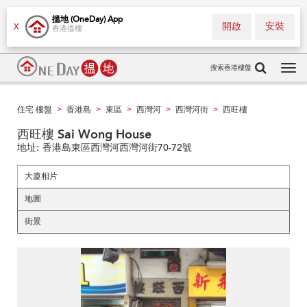
搵地 (OneDay) App
開啟
安裝
X
香港搵樓
搜索香港樓盤
Tog
navi
住宅 樓盤
香港島
東區
西灣河
西灣河街
西旺樓
>
>
>
>
>
西旺樓 Sai Wong House
地址:
香港島東區西灣河西灣河街70-72號
大廈相片
地圖
街景