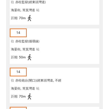
往
赤柱監獄(經東頭灣道)
海晏街, 筲箕灣道
站
距離
70m
14
往
赤柱監獄(循環線)
海晏街, 筲箕灣道
站
距離
50m
14
往
赤柱砲台(閘口)(經東頭灣道, 不經
海晏街, 筲箕灣道
站
馬坑)
距離
70m