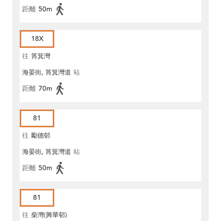
距離
50m
18X
往
筲箕灣
海晏街, 筲箕灣道
站
距離
70m
81
往
勵德邨
海晏街, 筲箕灣道
站
距離
50m
81
往
柴灣(興華邨)