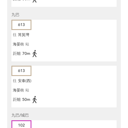
九巴
613
往
筲箕灣
海晏街
站
距離
70m
613
往
安泰(西)
海晏街
站
距離
50m
九巴/城巴
102