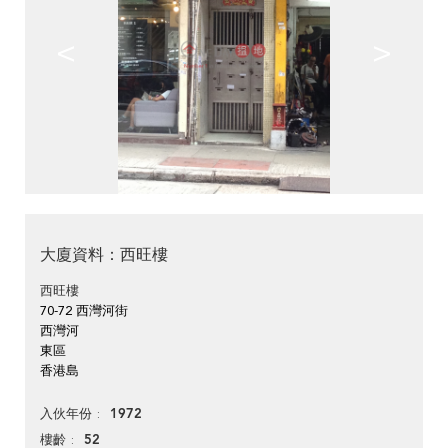
<
>
大廈資料：西旺樓
西旺樓
70-72 西灣河街
西灣河
東區
香港島
1972
入伙年份
52
樓齡