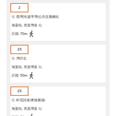
2
往
西灣河(嘉亨灣)公共交通總站
海晏街, 筲箕灣道
站
距離
70m
2X
往
灣仔北
海晏街, 筲箕灣道
站
距離
50m
2X
往
軒尼詩道(希慎廣場)
海晏街, 筲箕灣道
站