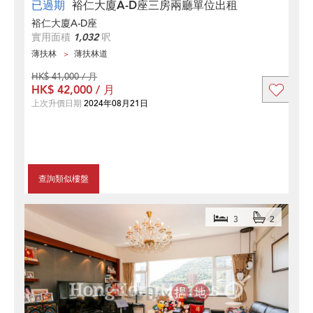
已過期
裕仁大廈A-D座三房兩廳單位出租
裕仁大廈A-D座
實用面積
1,032
呎
薄扶林
薄扶林道
HK$ 41,000 / 月
HK$ 42,000 / 月
上次升價日期
2024年08月21日
查詢類似樓盤
3
2