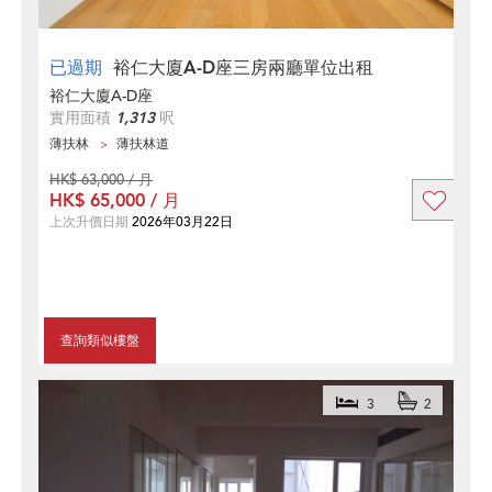
已過期
裕仁大廈A-D座三房兩廳單位出租
裕仁大廈A-D座
實用面積
1,313
呎
薄扶林
薄扶林道
HK$ 63,000 / 月
HK$ 65,000 / 月
上次升價日期
2026年03月22日
查詢類似樓盤
3
2