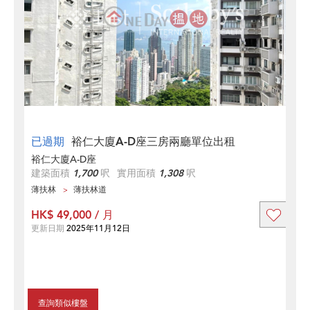
已過期
裕仁大廈A-D座三房兩廳單位出租
裕仁大廈A-D座
建築面積
1,700
呎
實用面積
1,308
呎
薄扶林
薄扶林道
HK$ 49,000 / 月
更新日期
2025年11月12日
查詢類似樓盤