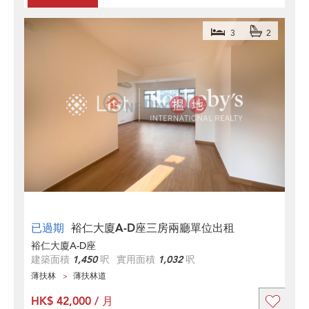
3
2
已過期
裕仁大廈A-D座三房兩廳單位出租
裕仁大廈A-D座
建築面積
1,450
呎
實用面積
1,032
呎
薄扶林
薄扶林道
HK$ 42,000 / 月