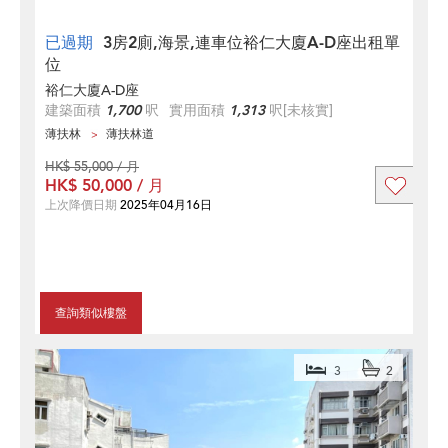
已過期
3房2廁,海景,連車位裕仁大廈A-D座出租單
位
裕仁大廈A-D座
建築面積
1,700
呎
實用面積
1,313
呎
[未核實]
薄扶林
薄扶林道
HK$ 55,000 / 月
HK$ 50,000 / 月
上次降價日期
2025年04月16日
查詢類似樓盤
3
2