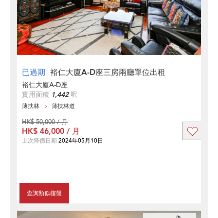
已過期
裕仁大廈A-D座三房兩廳單位出租
裕仁大廈A-D座
實用面積
1,442
呎
薄扶林
薄扶林道
HK$ 50,000 / 月
HK$ 46,000 / 月
上次降價日期
2024年05月10日
查詢類似樓盤