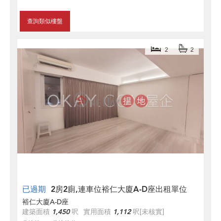
查詢類似樓盤
2
2
已過期
2房2廁,連車位裕仁大廈A-D座出租單位
裕仁大廈A-D座
建築面積
1,450
呎
實用面積
1,112
呎
[未核實]