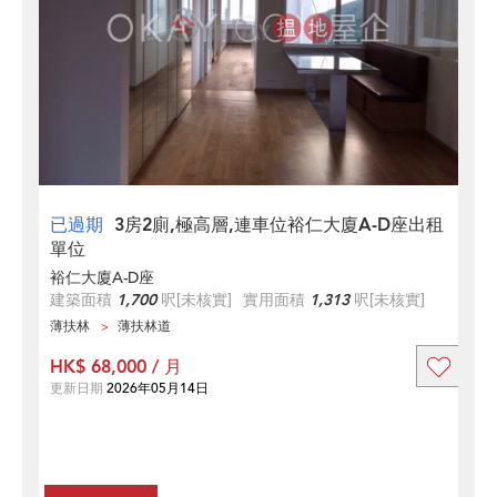
已過期
3房2廁,極高層,連車位裕仁大廈A-D座出租
單位
裕仁大廈A-D座
建築面積
1,700
呎
[未核實]
實用面積
1,313
呎
[未核實]
薄扶林
薄扶林道
HK$ 68,000 / 月
更新日期
2026年05月14日