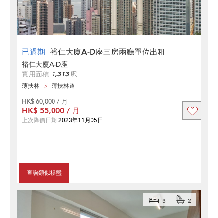
已過期
裕仁大廈A-D座三房兩廳單位出租
裕仁大廈A-D座
實用面積
1,313
呎
薄扶林
薄扶林道
HK$ 60,000 / 月
HK$ 55,000 / 月
上次降價日期
2023年11月05日
查詢類似樓盤
3
2