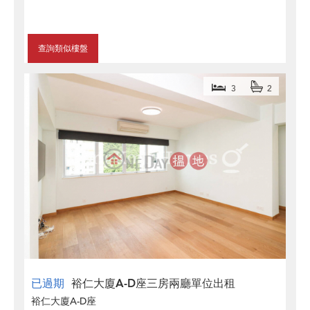
查詢類似樓盤
3
2
已過期
裕仁大廈A-D座三房兩廳單位出租
裕仁大廈A-D座