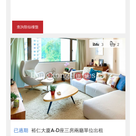
查詢類似樓盤
3
2
已過期
裕仁大廈A-D座三房兩廳單位出租