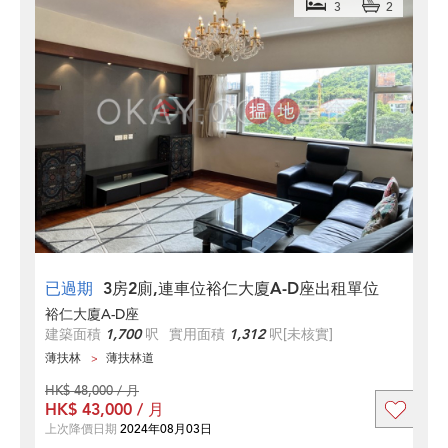
3
2
已過期
3房2廁,連車位裕仁大廈A-D座出租單位
裕仁大廈A-D座
建築面積
1,700
呎
實用面積
1,312
呎
[未核實]
薄扶林
薄扶林道
HK$ 48,000 / 月
HK$ 43,000 / 月
上次降價日期
2024年08月03日