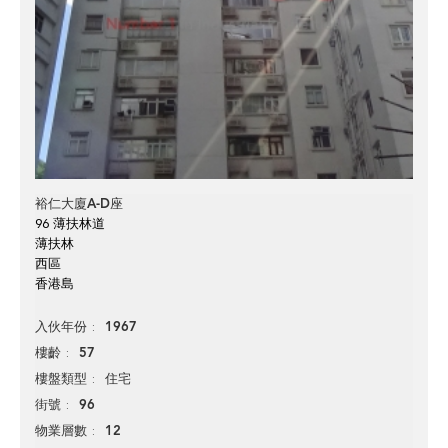
裕仁大廈A-D座
96 薄扶林道
薄扶林
西區
香港島
1967
入伙年份
57
樓齡
住宅
樓盤類型
96
街號
12
物業層數