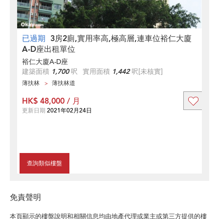
已過期
3房2廁,實用率高,極高層,連車位裕仁大廈
A-D座出租單位
裕仁大廈A-D座
建築面積
1,700
呎
實用面積
1,442
呎
[未核實]
薄扶林
薄扶林道
HK$ 48,000 / 月
更新日期
2021年02月24日
查詢類似樓盤
免責聲明
本頁顯示的樓盤說明和相關信息均由地產代理或業主或第三方提供的樓