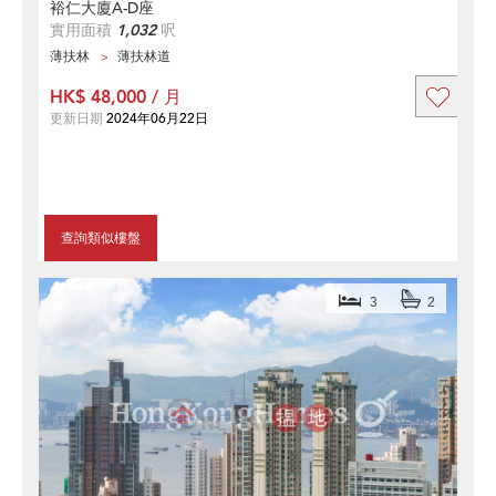
裕仁大廈A-D座
實用面積
1,032
呎
薄扶林
薄扶林道
HK$ 48,000 / 月
更新日期
2024年06月22日
查詢類似樓盤
3
2