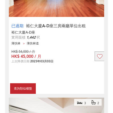
已過期
裕仁大廈A-D座三房兩廳單位出租
裕仁大廈A-D座
實用面積
1,442
呎
薄扶林
薄扶林道
HK$ 54,000 / 月
HK$ 45,000 / 月
上次降價日期
2023年03月03日
查詢類似樓盤
3
2