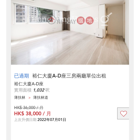
已過期
裕仁大廈A-D座三房兩廳單位出租
裕仁大廈A-D座
實用面積
1,032
呎
薄扶林
薄扶林道
HK$ 36,000 / 月
HK$ 38,000 / 月
上次升價日期
2022年07月01日