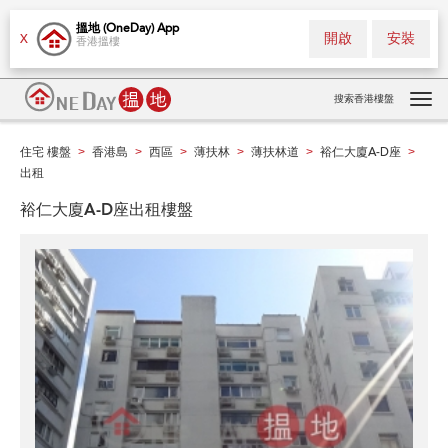
搵地 (OneDay) App
開啟
安裝
X
香港搵樓
搜索香港樓盤
Tog
navi
住宅 樓盤
香港島
西區
薄扶林
薄扶林道
裕仁大廈A-D座
>
>
>
>
>
>
出租
裕仁大廈A-D座出租樓盤