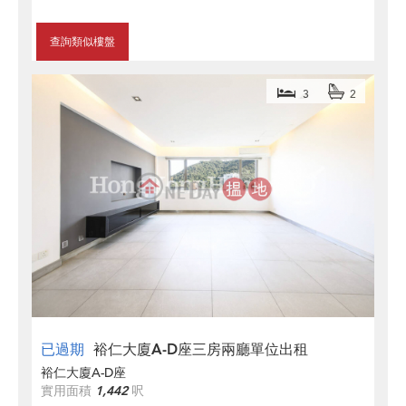
查詢類似樓盤
3
2
已過期
裕仁大廈A-D座三房兩廳單位出租
裕仁大廈A-D座
實用面積
1,442
呎