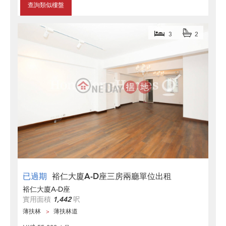
查詢類似樓盤
3
2
已過期
裕仁大廈A-D座三房兩廳單位出租
裕仁大廈A-D座
實用面積
1,442
呎
薄扶林
薄扶林道