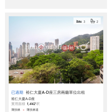
3
2
已過期
裕仁大廈A-D座三房兩廳單位出租
裕仁大廈A-D座
實用面積
1,442
呎
薄扶林
薄扶林道