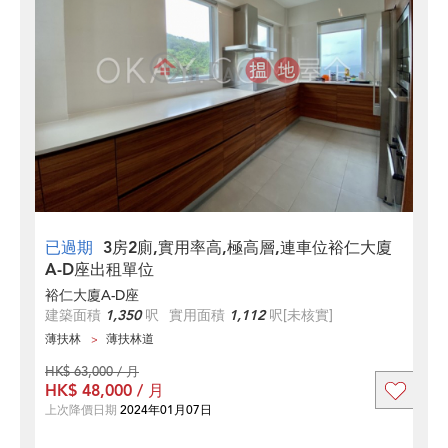
已過期
3房2廁,實用率高,極高層,連車位裕仁大廈
A-D座出租單位
裕仁大廈A-D座
建築面積
1,350
呎
實用面積
1,112
呎
[未核實]
薄扶林
薄扶林道
HK$ 63,000 / 月
HK$ 48,000 / 月
上次降價日期
2024年01月07日