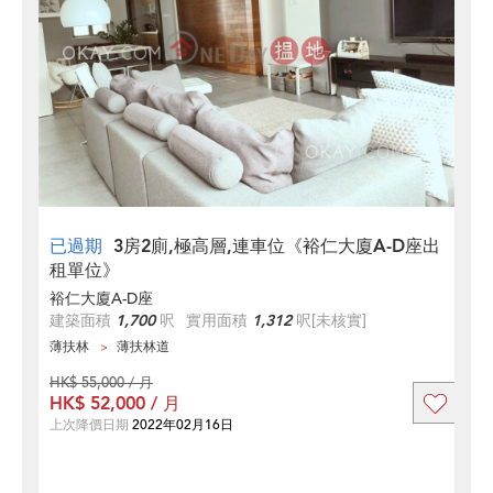
已過期
3房2廁,極高層,連車位《裕仁大廈A-D座出
租單位》
裕仁大廈A-D座
建築面積
1,700
呎
實用面積
1,312
呎
[未核實]
薄扶林
薄扶林道
HK$ 55,000 / 月
HK$ 52,000 / 月
上次降價日期
2022年02月16日