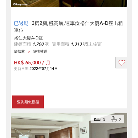
已過期
3房2廁,極高層,連車位裕仁大廈A-D座出租
單位
裕仁大廈A-D座
建築面積
1,700
呎
實用面積
1,313
呎
[未核實]
薄扶林
薄扶林道
HK$ 65,000 / 月
更新日期
2022年07月14日
查詢類似樓盤
3
2