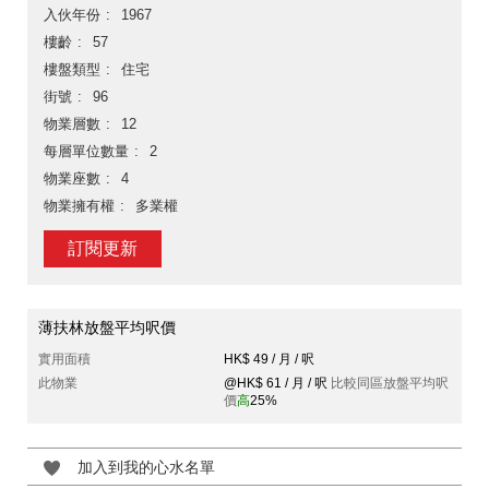
入伙年份
1967
樓齡
57
樓盤類型
住宅
街號
96
物業層數
12
每層單位數量
2
物業座數
4
物業擁有權
多業權
訂閱更新
薄扶林放盤平均呎價
實用面積
HK$ 49 / 月 / 呎
此物業
@HK$ 61 / 月 / 呎
比較同區放盤平均呎
價
高
25%
加入到我的心水名單