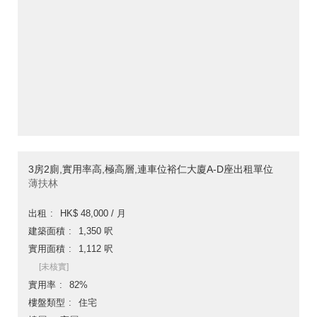
3房2廁,實用率高,極高層,連車位裕仁大廈A-D座出租單位
薄扶林
出租
HK$ 48,000 / 月
建築面積
1,350 呎
實用面積
1,112 呎
[未核實]
實用率
82%
樓盤類型
住宅