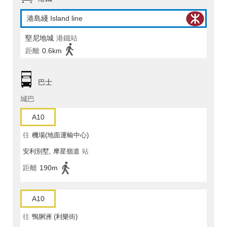
港島綫 Island line
堅尼地城
港鐵站
距離
0.6km
巴士
城巴
A10
往
機場(地面運輸中心)
安利別墅, 摩星嶺道
站
距離
190m
A10
往
鴨脷洲 (利樂街)