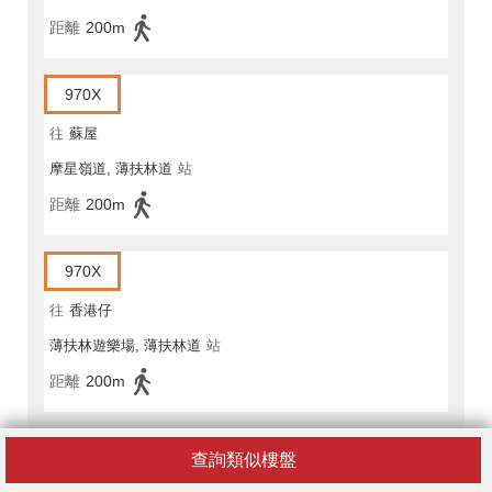
距離
200m
970X
往
蘇屋
摩星嶺道, 薄扶林道
站
距離
200m
970X
往
香港仔
薄扶林遊樂場, 薄扶林道
站
距離
200m
查詢類似樓盤
專線小巴