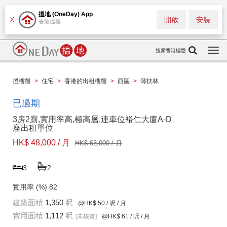
搵地 (OneDay) App
開啟
安裝
X
香港搵樓
搜索香港樓盤
Togg
navi
搵樓盤
>
住宅
>
香港的出租樓盤
>
西區
>
薄扶林
已過期
3房2廁,實用率高,極高層,連車位裕仁大廈A-D
座出租單位
HK$ 48,000 / 月
HK$ 63,000 / 月
3
2
實用率 (%)
82
建築面積
1,350
呎
@HK$ 50
/ 呎 / 月
實用面積
1,112
呎
[未核實]
@HK$ 61
/ 呎 / 月