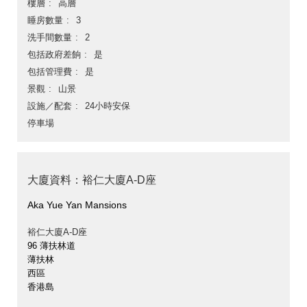
樓層
高層
睡房數量
3
洗手間數量
2
包括政府差餉
是
包括管理費
是
景觀
山景
設施／配套
24小時安保
停車場
大廈資料：裕仁大廈A-D座
Aka Yue Yan Mansions
裕仁大廈A-D座
96 薄扶林道
薄扶林
西區
香港島