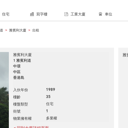
住宅
寫字樓
工業大廈
車位
道
雅賓利大廈
出租
>
>
雅賓利大廈
雅
1 雅賓利道
中環
中區
香港島
1989
入伙年份
35
樓齡
住宅
樓盤類型
1
街號
多業權
物業擁有權