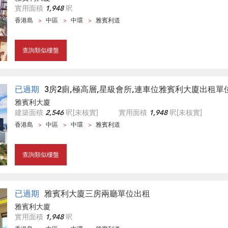
實用面積
1,948
呎
香港島
中區
中環
雅賓利道
查詢類似樓盤
已過期
3房2廁,極高層,星級會所,連車位雅賓利大廈出租單
雅賓利大廈
建築面積
2,546
呎
[未核實]
實用面積
1,948
呎
[未核實]
香港島
中區
中環
雅賓利道
查詢類似樓盤
已過期
雅賓利大廈三房兩廳單位出租
雅賓利大廈
實用面積
1,948
呎