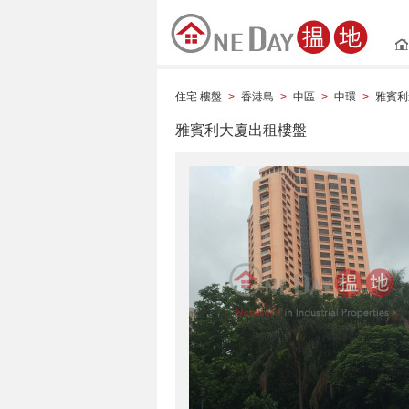
住宅 樓盤
香港島
中區
中環
雅賓利
>
>
>
>
雅賓利大廈出租樓盤