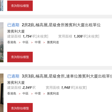
查詢類似樓盤
已過期
2房2廁,極高層,星級會所雅賓利大廈出租單位
雅賓利大廈
建築面積
1,754
呎
[未核實]
實用面積
1,308
呎
[未核實]
香港島
中區
中環
雅賓利道
查詢類似樓盤
已過期
3房3廁,極高層,星級會所,連車位雅賓利大廈出租單
雅賓利大廈
建築面積
2,549
呎
實用面積
1,948
呎
[未核實]
香港島
中區
中環
雅賓利道
查詢類似樓盤