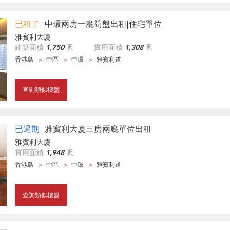
已租了
中環兩房一廳筍盤出租|住宅單位
雅賓利大廈
建築面積
1,750
呎
實用面積
1,308
呎
香港島
中區
中環
雅賓利道
查詢類似樓盤
已過期
雅賓利大廈三房兩廳單位出租
雅賓利大廈
實用面積
1,948
呎
香港島
中區
中環
雅賓利道
查詢類似樓盤