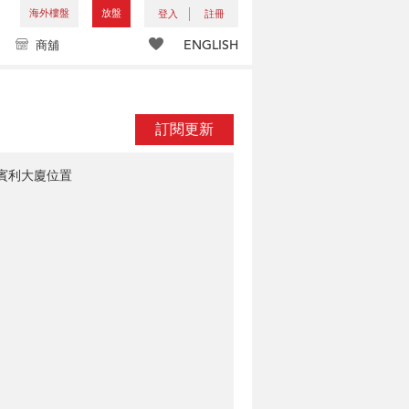
海外樓盤
放盤
登入
註冊
ENGLISH
商舖
訂閱更新
賓利大廈位置