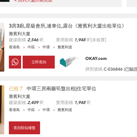
< 回到大廈詳細頁面
3房3廁,星級會所,連車位,露台《雅賓利大廈出租單位》
雅賓利大廈
建築面積
2,546
呎
實用面積
1,948
呎
[未核實]
香港島
中區
中環
雅賓利道
OKAY.com
立即查詢
牌照號碼
C-036846 (
已驗
已租了
中環三房兩廳筍盤出租|住宅單位
雅賓利大廈
建築面積
2,409
呎
實用面積
1,948
呎
香港島
中區
中環
雅賓利道
查詢類似樓盤