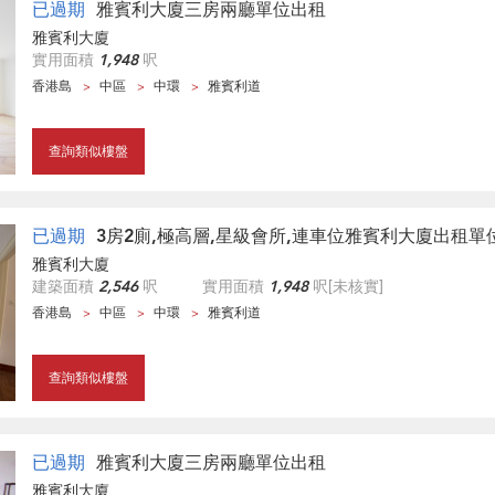
已過期
雅賓利大廈三房兩廳單位出租
雅賓利大廈
實用面積
1,948
呎
香港島
中區
中環
雅賓利道
查詢類似樓盤
已過期
3房2廁,極高層,星級會所,連車位雅賓利大廈出租單
雅賓利大廈
建築面積
2,546
呎
實用面積
1,948
呎
[未核實]
香港島
中區
中環
雅賓利道
查詢類似樓盤
已過期
雅賓利大廈三房兩廳單位出租
雅賓利大廈