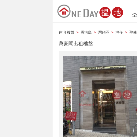
住宅 樓盤
香港島
灣仔區
灣仔
聖佛
>
>
>
>
萬豪閣出租樓盤