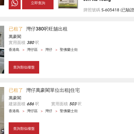
立即查詢
牌照號碼
S-605418 (
已驗
已租了
灣仔380呎旺舖出租
萬豪閣
實用面積
380
呎
香港島
灣仔區
灣仔
聖佛蘭士街
查詢類似樓盤
已租了
灣仔萬豪閣單位出租|住宅
萬豪閣
建築面積
686
呎
實用面積
503
呎
香港島
灣仔區
灣仔
聖佛蘭士街
查詢類似樓盤