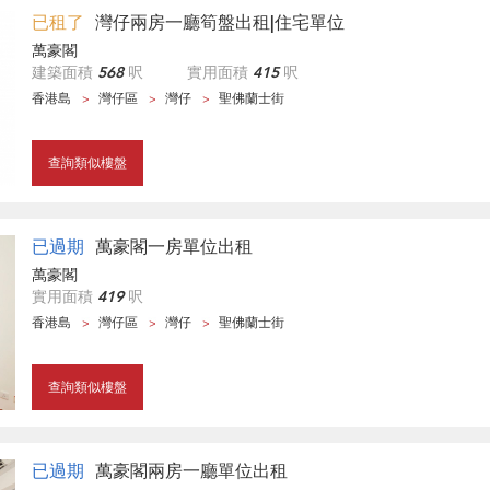
已租了
灣仔兩房一廳筍盤出租|住宅單位
萬豪閣
建築面積
568
呎
實用面積
415
呎
香港島
灣仔區
灣仔
聖佛蘭士街
查詢類似樓盤
已過期
萬豪閣一房單位出租
萬豪閣
實用面積
419
呎
香港島
灣仔區
灣仔
聖佛蘭士街
查詢類似樓盤
已過期
萬豪閣兩房一廳單位出租