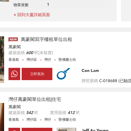
1
物業座數
< 回到大廈詳細頁面
萬豪閣寫字樓租單位出租
萬豪閣
建築面積
600
呎
[未核實]
香港島
灣仔區
灣仔
聖佛蘭士街
Con Lam
立即查詢
牌照號碼
C-018688 (
已驗
灣仔萬豪閣單位出租|住宅
萬豪閣
建築面積
542
呎
實用面積
412
呎
香港島
灣仔區
灣仔
聖佛蘭士街
Jeff Au Yeung