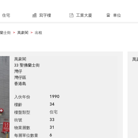
住宅
寫字樓
工業大廈
車位
蘭士街
萬豪閣
出租
>
>
萬豪閣
萬
33 聖佛蘭士街
灣仔
灣仔區
香港島
1990
入伙年份
34
樓齡
住宅
樓盤類型
33
街號
31
物業層數
6
每層單位數量