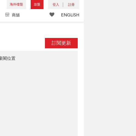
海外樓盤
放盤
登入
註冊
ENGLISH
商舖
訂閱更新
豪閣位置