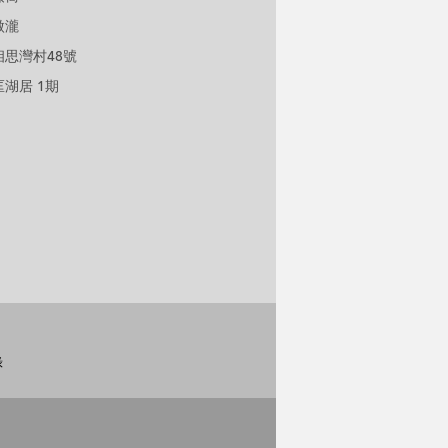
傲瀧
相思灣村48號
匡湖居 1期
錄