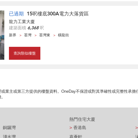
已過期
15呎樓底300A電力大落貨區
龍力工業大廈
建築面積
6,368
呎
新界
荃灣
荃灣東
橫龍街
查詢類似樓盤
或業主或第三方提供的樓盤資料。OneDay不保證或對其準確性或完整性承
擔。
熱門住宅大廈
銅鑼灣
>
香港島
>
淺水灣
嘉薈軒