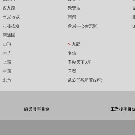
西九龍
聚賢居
堅尼地城
南灣
司徒拔道
會展中心會景閣
南邊圍
山頂
>
九龍
大坑
名鑄
上環
君臨天下3座
中環
天璽
北角
凱旋門觀星閣(2座)
商業樓宇目錄
工業樓宇目