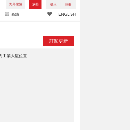
海外樓盤
放盤
登入
註冊
ENGLISH
商舖
訂閱更新
力工業大廈位置