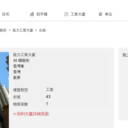
住宅
寫字樓
工業大廈
車位
龍街
龍力工業大廈
出租
>
>
龍力工業大廈
龍
43 橫龍街
荃灣東
荃灣
新界
工業
樓盤類型
43
街號
1
物業座數
< 回到大廈詳細頁面