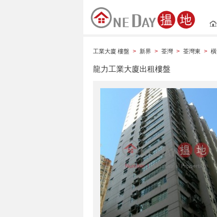
工業大廈 樓盤
新界
荃灣
荃灣東
橫
>
>
>
>
龍力工業大廈出租樓盤