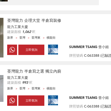
荃灣龍力 企理大堂 半倉寫裝修
龍力工業大廈
建築面積
1,062
呎
新界
荃灣
荃灣東
橫龍街
SUMMER TSANG 曾小姐
立即查詢
牌照號碼
C-063388 (
已驗
荃灣龍力 半倉寫之選 獨立內廁
龍力工業大廈
建築面積
993
呎
新界
荃灣
荃灣東
橫龍街
SUMMER TSANG 曾小姐
立即查詢
牌照號碼
C-063388 (
已驗