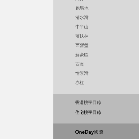
跑馬地
清水灣
中半山
薄扶林
西營盤
蘇豪區
西貢
愉景灣
赤柱
香港樓宇目錄
住宅樓宇目錄
OneDay國際