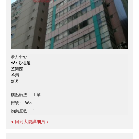
豪力中心
66a 沙咀道
荃灣西
荃灣
新界
工業
樓盤類型
66a
街號
1
物業座數
< 回到大廈詳細頁面