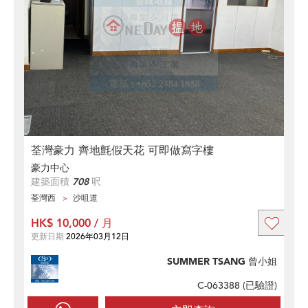
荃灣豪力 齊地氈假天花 可即做寫字樓
豪力中心
建築面積
708
呎
荃灣西
沙咀道
HK$ 10,000 / 月
更新日期
2026年03月12日
SUMMER TSANG 曾小姐
C-063388 (
已驗證
)