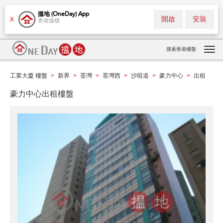
搵地 (OneDay) App
開啟
安裝
X
香港搵樓
搜索香港樓盤
Tog
navi
工業大廈 樓盤
新界
荃灣
荃灣西
沙咀道
豪力中心
出租
>
>
>
>
>
>
豪力中心出租樓盤