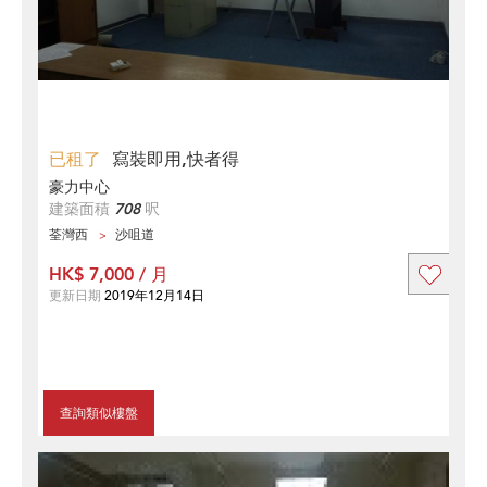
已租了
寫裝即用,快者得
豪力中心
建築面積
708
呎
荃灣西
沙咀道
HK$ 7,000 / 月
更新日期
2019年12月14日
查詢類似樓盤