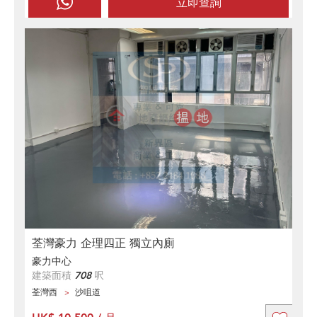
立即查詢
荃灣豪力 企理四正 獨立內廁
豪力中心
建築面積
708
呎
荃灣西
沙咀道