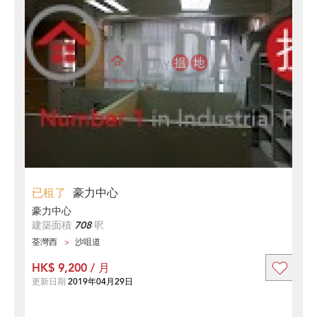
已租了
豪力中心
豪力中心
建築面積
708
呎
荃灣西
沙咀道
HK$ 9,200 / 月
更新日期
2019年04月29日