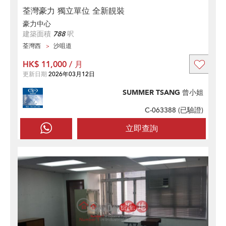
荃灣豪力 獨立單位 全新靚裝
豪力中心
建築面積
788
呎
荃灣西
沙咀道
HK$ 11,000 / 月
更新日期
2026年03月12日
SUMMER TSANG 曾小姐
C-063388 (
已驗證
)
立即查詢