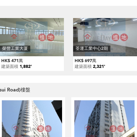
榮豐工業大厦
荃運工業中心2期
HK$ 471萬
HK$ 697萬
建築面積
1,882'
建築面積
2,321'
ui Road)樓盤