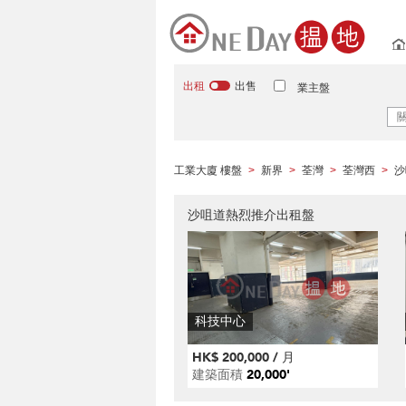
出租
出售
業主盤
工業大廈 樓盤
新界
荃灣
荃灣西
沙
>
>
>
>
沙咀道熱烈推介出租盤
科技中心
HK$ 200,000 / 月
建築面積
20,000'