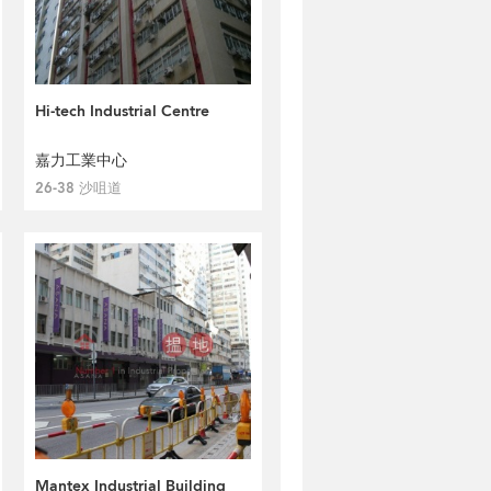
Hi-tech Industrial Centre
嘉力工業中心
26-38 沙咀道
Mantex Industrial Building