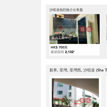
沙咀道熱烈推介出售盤
嘉力工業中心
HK$ 700萬
建築面積
2,132'
新界, 荃灣, 荃灣西, 沙咀道 (Sha Ts