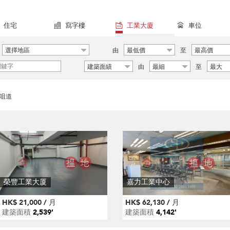
住宅
寫字樓
工業大廈
車位
選擇地區
由
最低價
至
最高價
建築面績
由
最細
至
最大
咀道
榮豐工業大厦
嘉力工業中心
HK$ 21,000 / 月
HK$ 62,130 / 月
建築面積
2,539'
建築面積
4,142'