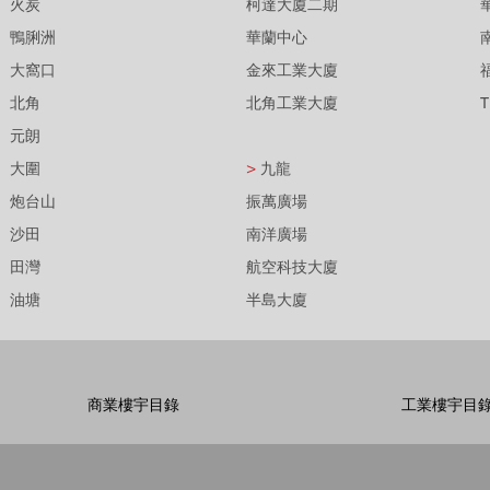
火炭
柯達大廈二期
鴨脷洲
華蘭中心
大窩口
金來工業大廈
北角
北角工業大廈
元朗
大圍
>
九龍
炮台山
振萬廣場
沙田
南洋廣場
田灣
航空科技大廈
油塘
半島大廈
商業樓宇目錄
工業樓宇目