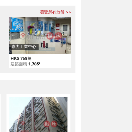
瀏覽所有放盤 >>
嘉力工業中心
HK$ 768萬
建築面積
1,785'