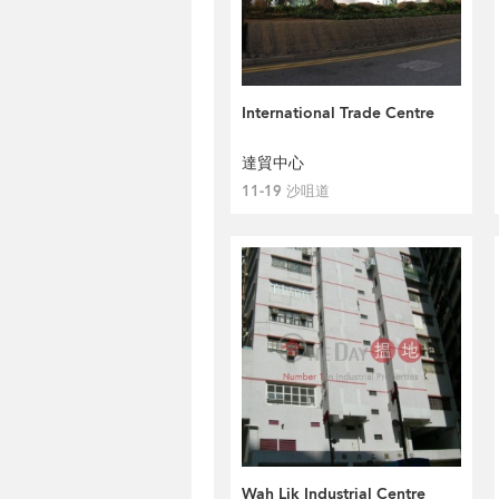
International Trade Centre
達貿中心
11-19 沙咀道
Wah Lik Industrial Centre