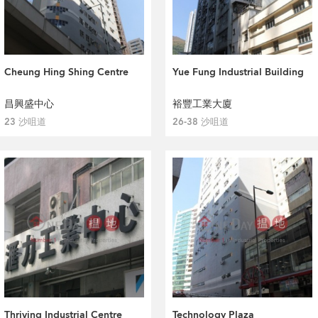
Cheung Hing Shing Centre
Yue Fung Industrial Building
昌興盛中心
裕豐工業大廈
23 沙咀道
26-38 沙咀道
Thriving Industrial Centre
Technology Plaza