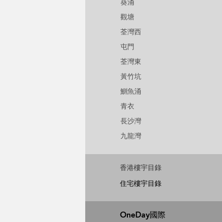
葵涌
觀塘
荃灣西
屯門
荃灣東
黃竹坑
鰂魚涌
青衣
長沙灣
九龍灣
香港樓宇目錄
住宅樓宇目錄
OneDay國際