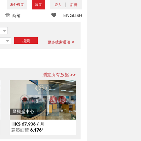
海外樓盤
放盤
登入
註冊
ENGLISH
商舖
搜索
更多搜索選項
瀏覽所有放盤 >>
昌興盛中心
HK$ 67,936 / 月
建築面積
6,176'