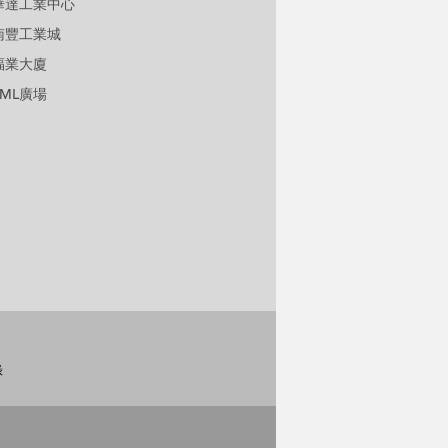
華達工業中心
南豐工業城
福業大廈
TML廣場
錄