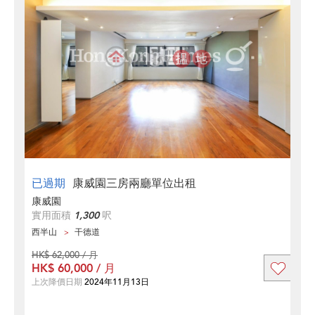
已過期
康威園三房兩廳單位出租
康威園
實用面積
1,300
呎
西半山
干德道
HK$ 62,000 / 月
HK$ 60,000 / 月
上次降價日期
2024年11月13日