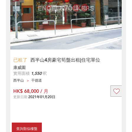
已租了
西半山4房豪宅筍盤出租|住宅單位
康威園
實用面積
1,550
呎
西半山
干德道
HK$ 68,000 / 月
更新日期
2021年01月20日
查詢類似樓盤