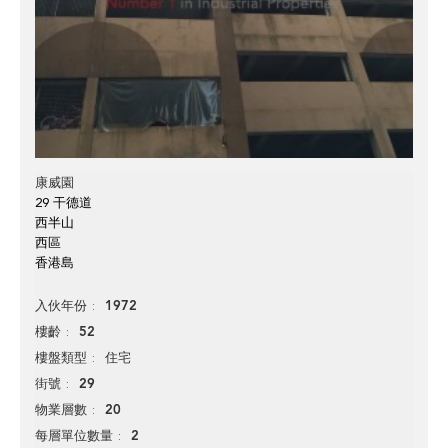
康威園
29 干德道
西半山
西區
香港島
1972
入伙年份
52
樓齡
住宅
樓盤類型
29
街號
20
物業層數
2
每層單位數量