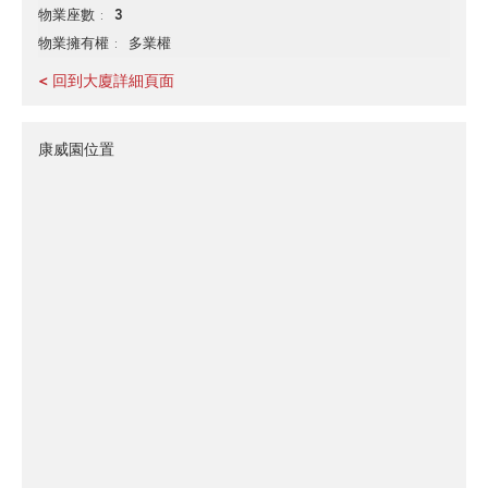
3
物業座數
多業權
物業擁有權
< 回到大廈詳細頁面
康威園位置