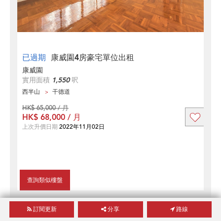
已過期
康威園4房豪宅單位出租
康威園
實用面積
1,550
呎
西半山
干德道
HK$ 65,000 / 月
HK$ 68,000 / 月
上次升價日期
2022年11月02日
查詢類似樓盤
4
2
訂閱更新
分享
路線