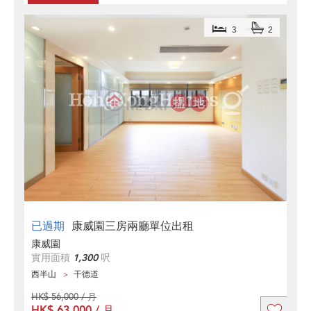
3
2
已過期
康威園三房兩廳單位出租
康威園
實用面積
1,300
呎
西半山
干德道
HK$ 56,000 / 月
HK$ 63,000 / 月