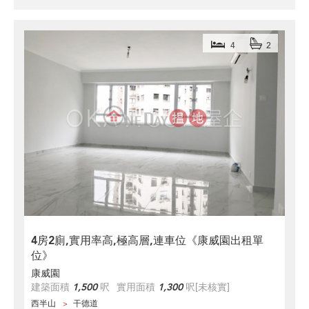
4
2
4房2廁,實用率高,極高層,連車位《康威園出租單
位》
康威園
建築面積
1,500
呎
實用面積
1,300
呎
[未核實]
西半山
干德道