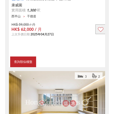
康威園
實用面積
1,300
呎
西半山
干德道
HK$ 59,000 / 月
HK$ 62,000 / 月
上次升價日期
2025年04月27日
查詢類似樓盤
3
2