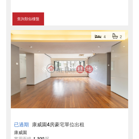
查詢類似樓盤
4
2
已過期
康威園4房豪宅單位出租
康威園
實用面積
1,300
呎