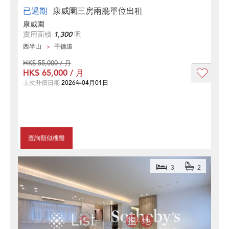
已過期
康威園三房兩廳單位出租
康威園
實用面積
1,300
呎
西半山
干德道
HK$ 55,000 / 月
HK$ 65,000 / 月
上次升價日期
2026年04月01日
查詢類似樓盤
3
2