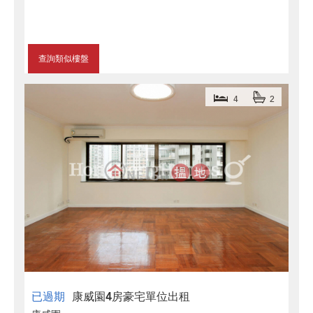
查詢類似樓盤
4
2
已過期
康威園4房豪宅單位出租