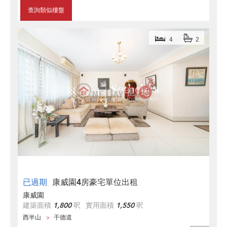
查詢類似樓盤
4
2
已過期
康威園4房豪宅單位出租
康威園
建築面積
1,800
呎
實用面積
1,550
呎
西半山
干德道