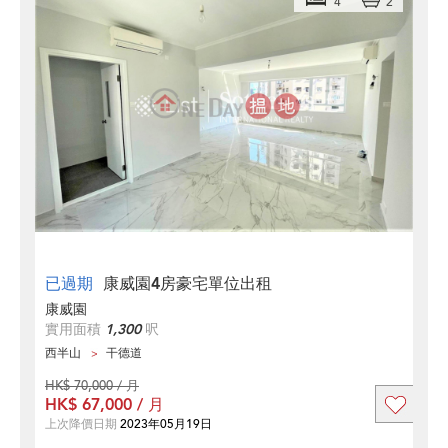
4
2
已過期
康威園4房豪宅單位出租
康威園
實用面積
1,300
呎
西半山
干德道
HK$ 70,000 / 月
HK$ 67,000 / 月
上次降價日期
2023年05月19日