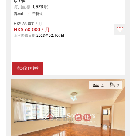
康威園
實用面積
1,550
呎
西半山
干德道
HK$ 65,000 / 月
HK$ 60,000 / 月
上次降價日期
2023年02月09日
查詢類似樓盤
4
2