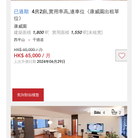
已過期
4房2廁,實用率高,連車位《康威園出租單
位》
康威園
建築面積
1,800
呎
實用面積
1,550
呎
[未核實]
西半山
干德道
HK$ 60,000 / 月
HK$ 65,000 / 月
上次升價日期
2024年06月29日
查詢類似樓盤
4
2