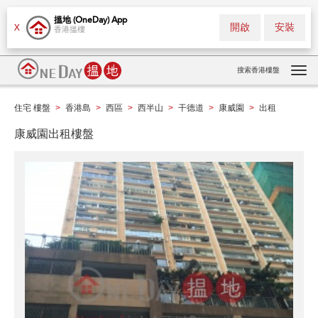
搵地 (OneDay) App
開啟
安裝
X
香港搵樓
搜索香港樓盤
Tog
navi
住宅 樓盤
香港島
西區
西半山
干德道
康威園
出租
>
>
>
>
>
>
康威園出租樓盤