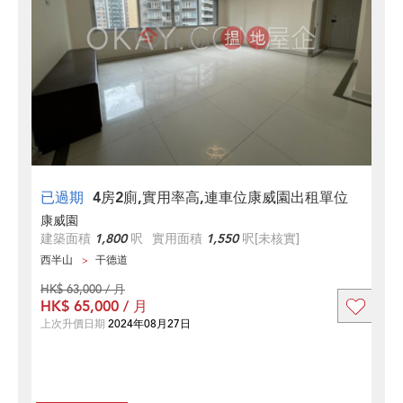
已過期
4房2廁,實用率高,連車位康威園出租單位
康威園
建築面積
1,800
呎
實用面積
1,550
呎
[未核實]
西半山
干德道
HK$ 63,000 / 月
HK$ 65,000 / 月
上次升價日期
2024年08月27日