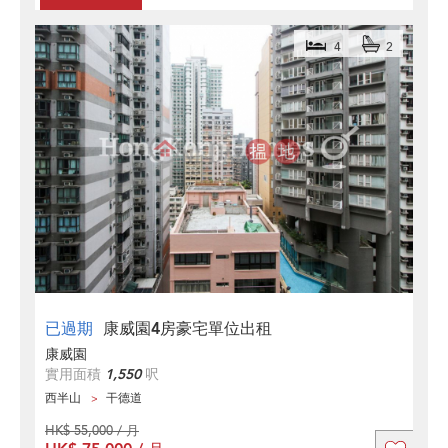
4
2
已過期
康威園4房豪宅單位出租
康威園
實用面積
1,550
呎
西半山
干德道
HK$ 55,000 / 月