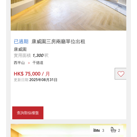
已過期
康威園三房兩廳單位出租
康威園
實用面積
1,300
呎
西半山
干德道
HK$ 75,000 / 月
更新日期
2025年08月31日
查詢類似樓盤
3
2