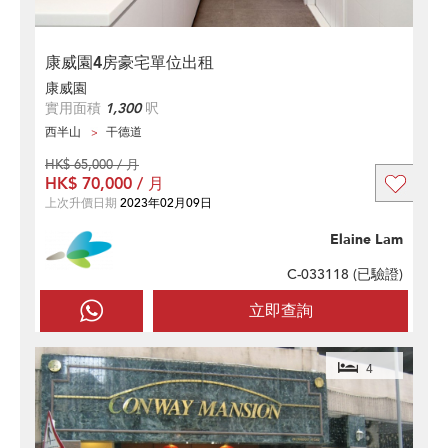
康威園4房豪宅單位出租
康威園
實用面積
1,300
呎
西半山
干德道
HK$ 65,000 / 月
HK$ 70,000 / 月
上次升價日期
2023年02月09日
Elaine Lam
C-033118 (
已驗證
)
立即查詢
4