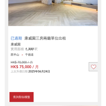
已過期
康威園三房兩廳單位出租
康威園
實用面積
1,300
呎
西半山
干德道
HK$ 70,000 / 月
HK$ 75,000 / 月
上次升價日期
2025年06月24日
查詢類似樓盤