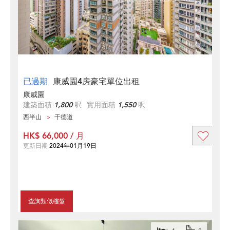
已過期
康威園4房豪宅單位出租
康威園
建築面積
1,800
呎
實用面積
1,550
呎
西半山
干德道
HK$ 66,000 / 月
更新日期
2024年01月19日
查詢類似樓盤