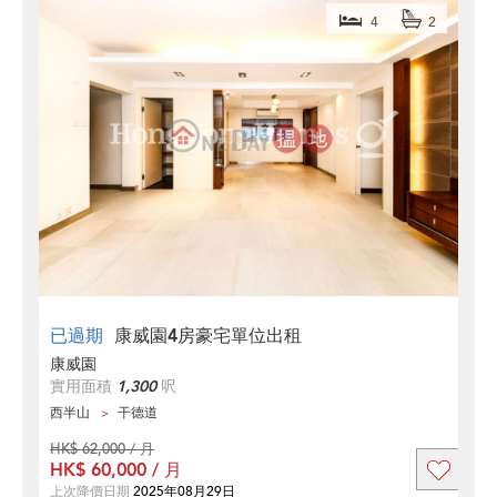
4
2
已過期
康威園4房豪宅單位出租
康威園
實用面積
1,300
呎
西半山
干德道
HK$ 62,000 / 月
HK$ 60,000 / 月
上次降價日期
2025年08月29日