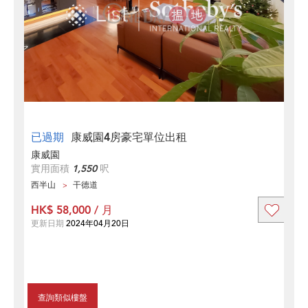
已過期
康威園4房豪宅單位出租
康威園
實用面積
1,550
呎
西半山
干德道
HK$ 58,000 / 月
更新日期
2024年04月20日
查詢類似樓盤