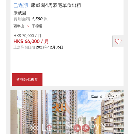
已過期
康威園4房豪宅單位出租
康威園
實用面積
1,550
呎
西半山
干德道
HK$ 70,000 / 月
HK$ 66,000 / 月
上次降價日期
2023年12月06日
查詢類似樓盤
4
2