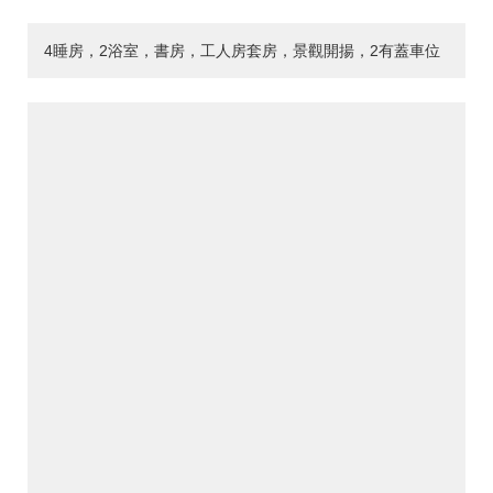
4睡房，2浴室，書房，工人房套房，景觀開揚，2有蓋車位