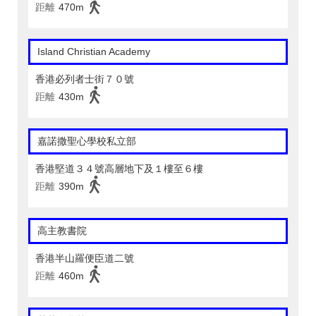
距離
470m
Island Christian Academy
香港必列者士街７０號
距離
430m
嘉諾撒聖心學校私立部
香港堅道３４號高層地下及１樓至６樓
距離
390m
高主教書院
香港半山羅便臣道二號
距離
460m