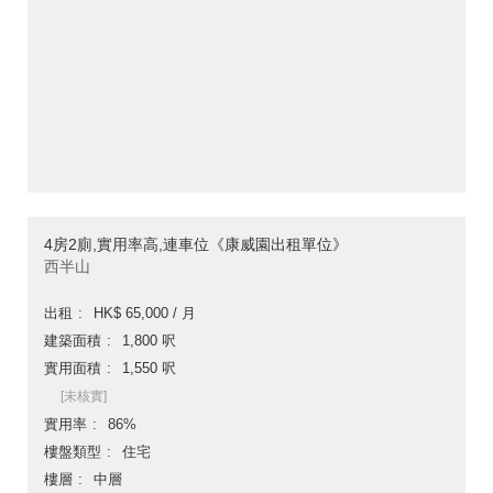
4房2廁,實用率高,連車位《康威園出租單位》
西半山
出租
HK$ 65,000 / 月
建築面積
1,800 呎
實用面積
1,550 呎
[未核實]
實用率
86%
樓盤類型
住宅
樓層
中層