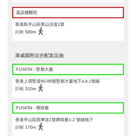
嘉諾撒醫院
香港島半山區舊山頂道1號
距離
580m
康威園附近的配套設施
FUSION - 堅都大廈
香港上環堅道80-88號堅都大廈地下a,b,c號鋪
距離
310m
FUSION - 輝煌臺
香港半山區西摩道1號輝煌臺1-2 號鋪地下
距離
170m