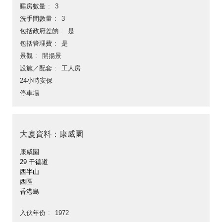
睡房數量
3
洗手間數量
3
包括政府差餉
是
包括管理費
是
景觀
開揚景
設施／配套
工人房
24小時安保
停車場
大廈資料：康威園
康威園
29 干德道
西半山
西區
香港島
入伙年份
1972