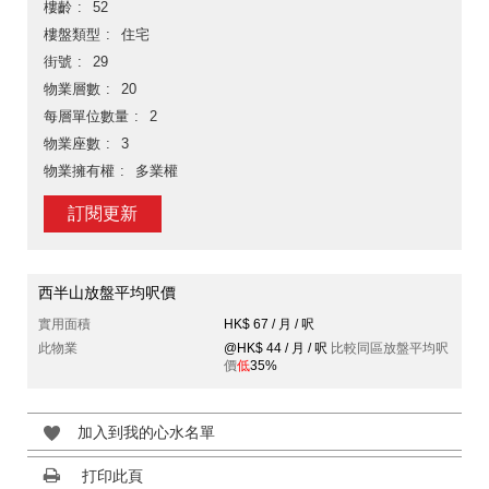
樓齡
52
樓盤類型
住宅
街號
29
物業層數
20
每層單位數量
2
物業座數
3
物業擁有權
多業權
訂閱更新
西半山放盤平均呎價
實用面積
HK$ 67 / 月 / 呎
此物業
@HK$ 44 / 月 / 呎
比較同區放盤平均呎
價
低
35%
加入到我的心水名單
打印此頁