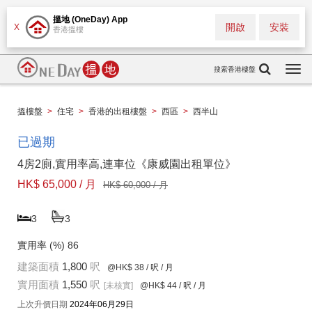
搵地 (OneDay) App
開啟
安裝
X
香港搵樓
搜索香港樓盤
Togg
navi
搵樓盤
>
住宅
>
香港的出租樓盤
>
西區
>
西半山
已過期
4房2廁,實用率高,連車位《康威園出租單位》
HK$ 65,000 / 月
HK$ 60,000 / 月
3
3
實用率 (%)
86
建築面積
1,800
呎
@HK$ 38
/ 呎 / 月
實用面積
1,550
呎
[未核實]
@HK$ 44
/ 呎 / 月
上次升價日期
2024年06月29日