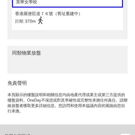
英華女學校
香港羅便臣道７６號（舊址重建中）
距離
370m
同類物業放盤
免責聲明
本頁顯示的樓盤說明和相關信息均由地產代理或業主或第三方提供的
樓盤資料。OneDay不保證或對其準確性或完整性承擔任何責任。請聯
絡放盤者獲取更多詳細信息。您訪問和使用本協議內容的風險由您自
行承擔。