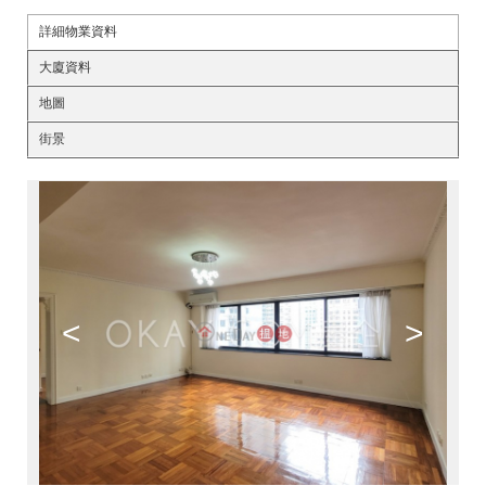
詳細物業資料
大廈資料
地圖
街景
<
>