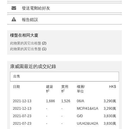
發送電郵給好友
報告錯誤
樓盤在相同大廈
此物業的其它出租盤
(2)
此物業的其它出售盤
(1)
康威園最近的成交紀錄
出售
日期
建築
實用
樓層/
HK$
2
2
ft
ft
單位
2021-12-13
1,686
1,526
06/A
3,290萬
2021-12-13
-
-
MCP/41&41A
3,290萬
2021-07-23
-
-
G/D
3,830萬
2021-07-23
-
-
U/U42&U42A
3,830萬