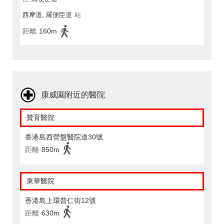
西摩道, 羅便臣道
站
距離
160m
康威園附近的醫院
贊育醫院
香港島西營盤醫院道30號
距離
850m
東華醫院
香港島上環普仁街12號
距離
630m