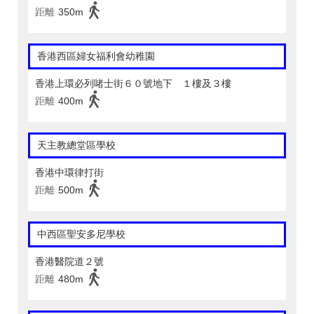
距離
350m
香港西區婦女福利會幼稚園
香港上環必列啫士街６０號地下 １樓及３樓
距離
400m
天主教總堂區學校
香港中環律打街
距離
500m
中西區聖安多尼學校
香港醫院道２號
距離
480m