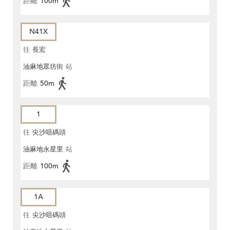
距離
100m
N41X
往
長宏
油麻地眾坊街
站
距離
50m
1
往
尖沙咀碼頭
油麻地永星里
站
距離
100m
1A
往
尖沙咀碼頭