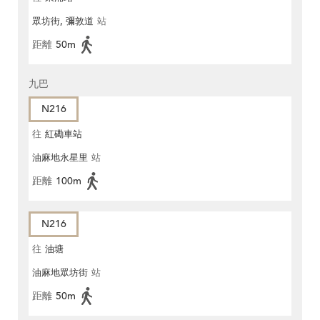
眾坊街, 彌敦道
站
距離
50m
九巴
N216
往
紅磡車站
油麻地永星里
站
距離
100m
N216
往
油塘
油麻地眾坊街
站
距離
50m