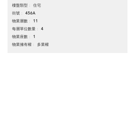
住宅
樓盤類型
456A
街號
11
物業層數
4
每層單位數量
1
物業座數
多業權
物業擁有權