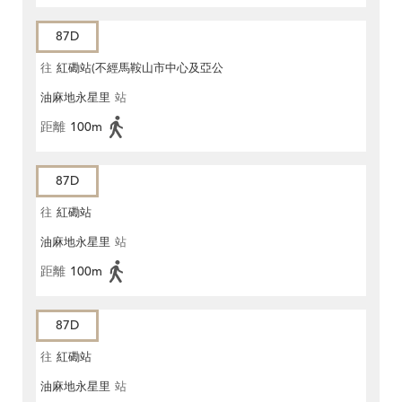
87D
往
紅磡站(不經馬鞍山市中心及亞公
油麻地永星里
站
角街)
距離
100m
87D
往
紅磡站
油麻地永星里
站
距離
100m
87D
往
紅磡站
油麻地永星里
站