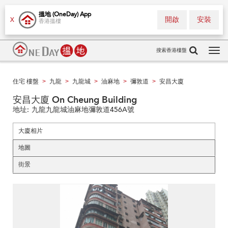
搵地 (OneDay) App
開啟
安裝
X
香港搵樓
搜索香港樓盤
Tog
navi
住宅 樓盤
九龍
九龍城
油麻地
彌敦道
安昌大廈
>
>
>
>
>
安昌大廈 On Cheung Building
地址:
九龍九龍城油麻地彌敦道456A號
大廈相片
地圖
街景