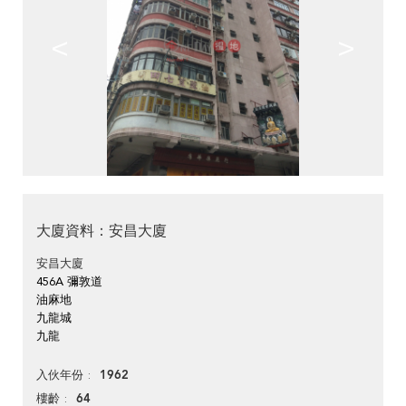
<
>
大廈資料：安昌大廈
安昌大廈
456A 彌敦道
油麻地
九龍城
九龍
1962
入伙年份
64
樓齡