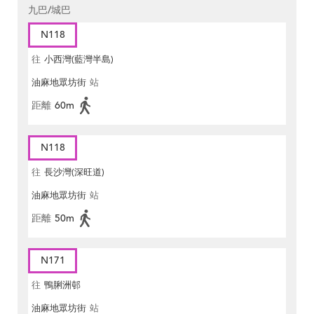
九巴/城巴
N118
往
小西灣(藍灣半島)
油麻地眾坊街
站
距離
60m
N118
往
長沙灣(深旺道)
油麻地眾坊街
站
距離
50m
N171
往
鴨脷洲邨
油麻地眾坊街
站