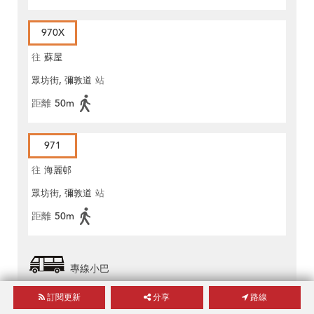
970X
往
蘇屋
眾坊街, 彌敦道
站
距離
50m
971
往
海麗邨
眾坊街, 彌敦道
站
距離
50m
專線小巴
57M
訂閱更新
分享
路線