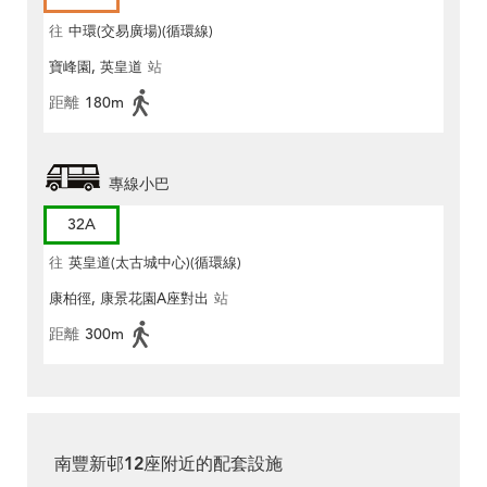
往
中環(交易廣場)(循環線)
寶峰園, 英皇道
站
距離
180m
專線小巴
32A
往
英皇道(太古城中心)(循環線)
康柏徑, 康景花園A座對出
站
距離
300m
南豐新邨12座附近的配套設施