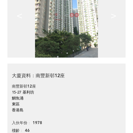
<
>
大廈資料：南豐新邨12座
南豐新邨12座
15-27 基利坊
鰂魚涌
東區
香港島
1978
入伙年份
46
樓齡