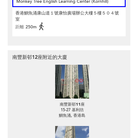
Monkey Tree English Learning Center (Kornhill)
香港鰂魚涌康山道１號康怡廣場辦公大樓５樓５０４號
室
距離
250m
南豐新邨12座附近的大廈
南豐新邨11座
15-27 基利坊
鰂魚涌, 香港島