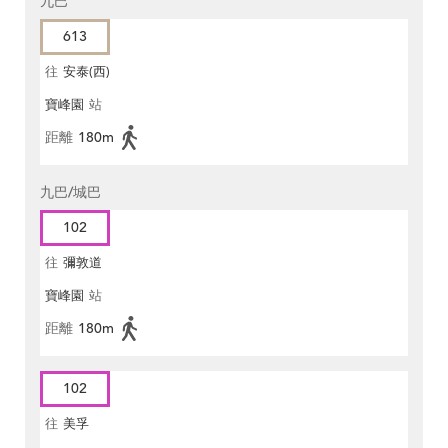
九巴
613
往
安泰(西)
寶峰園
站
距離
180m
九巴/城巴
102
往
彌敦道
寶峰園
站
距離
180m
102
往
美孚