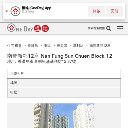
搵地 (OneDay) App
開啟
安裝
X
香港搵樓
搜索香港樓盤
Tog
navi
住宅 樓盤
香港島
東區
鰂魚涌
基利坊
南豐新邨12座
>
>
>
>
>
南豐新邨12座 Nan Fung Sun Chuen Block 12
地址:
香港島東區鰂魚涌基利坊15-27號
大廈相片
地圖
街景