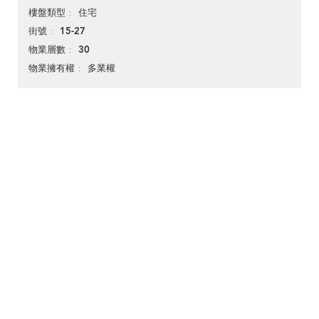
住宅
樓盤類型
15-27
街號
30
物業層數
多業權
物業擁有權