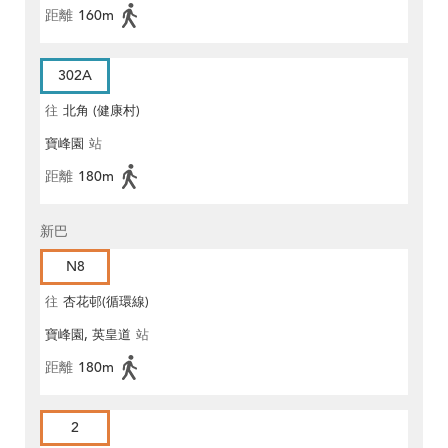
距離
160m
302A
往
北角 (健康村)
寶峰園
站
距離
180m
新巴
N8
往
杏花邨(循環線)
寶峰園, 英皇道
站
距離
180m
2