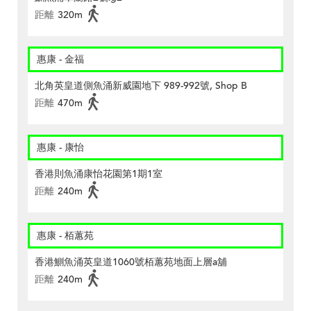
距離
320m
惠康 - 金福
北角英皇道側魚涌新威園地下 989-992號, Shop B
距離
470m
惠康 - 康怡
香港則魚涌康怡花園第1期1室
距離
240m
惠康 - 栢蕙苑
香港鰂魚涌英皇道1060號栢蕙苑地面上層a舖
距離
240m