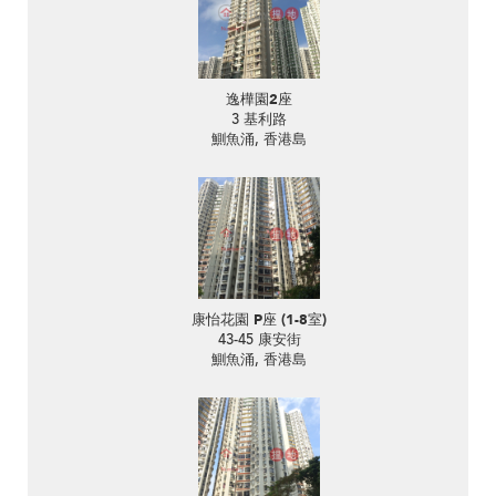
逸樺園2座
3 基利路
鰂魚涌, 香港島
康怡花園 P座 (1-8室)
43-45 康安街
鰂魚涌, 香港島