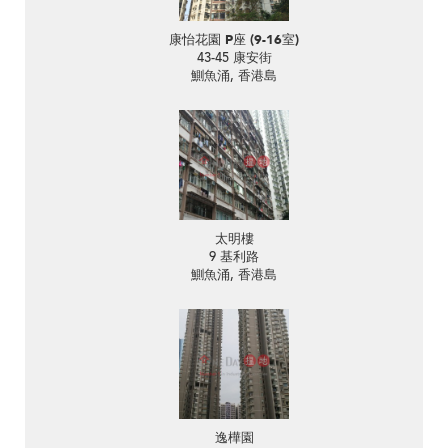
康怡花園 P座 (9-16室)
43-45 康安街
鰂魚涌, 香港島
太明樓
9 基利路
鰂魚涌, 香港島
逸樺園