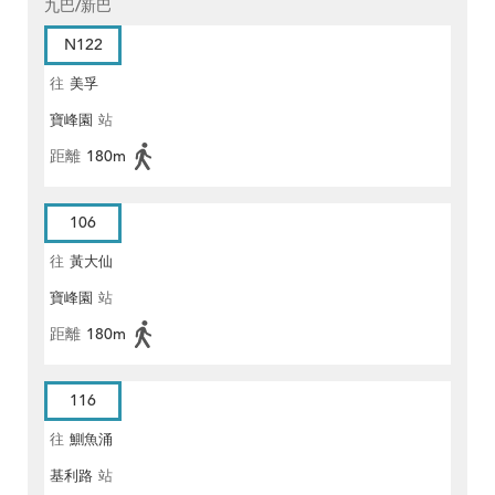
九巴/新巴
N122
往
美孚
寶峰園
站
距離
180m
106
往
黃大仙
寶峰園
站
距離
180m
116
往
鰂魚涌
基利路
站