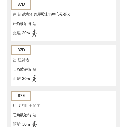
87D
往
紅磡站(不經馬鞍山市中心及亞公
旺角豉油街
站
角街)
距離
30m
87D
往
紅磡站
旺角豉油街
站
距離
30m
87E
往
尖沙咀中間道
旺角豉油街
站
距離
30m