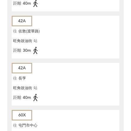
距離
40m
42A
往
佐敦(渡華路)
旺角豉油街
站
距離
30m
42A
往
長亨
旺角豉油街
站
距離
40m
60X
往
屯門市中心