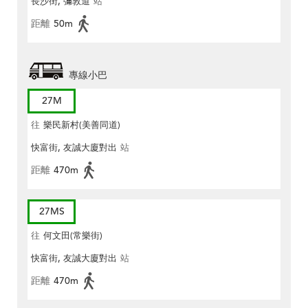
長沙街, 彌敦道
站
距離
50m
專線小巴
27M
往
樂民新村(美善同道)
快富街, 友誠大廈對出
站
距離
470m
27MS
往
何文田(常樂街)
快富街, 友誠大廈對出
站
距離
470m