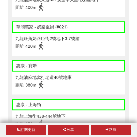
距離
400m
華潤萬家 - 奶路臣街 (#021)
九龍旺角奶路臣街2號地下3-7號舖
距離
420m
惠康 - 寶翠
九龍油麻地窩打老道40號地庫
距離
380m
惠康 - 上海街
九龍上海街438-444號地下
距離
170m
訂閱更新
分享
路線