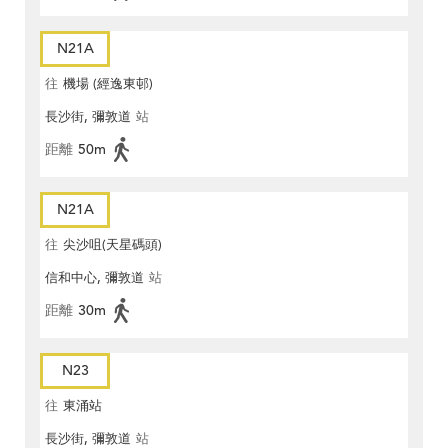
N21A
往
機場 (經逸東邨)
長沙街, 彌敦道
站
距離
50m
N21A
往
尖沙咀(天星碼頭)
信和中心, 彌敦道
站
距離
30m
N23
往
東涌站
長沙街, 彌敦道
站