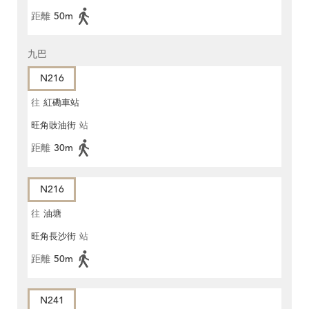
距離
50m
九巴
N216
往
紅磡車站
旺角豉油街
站
距離
30m
N216
往
油塘
旺角長沙街
站
距離
50m
N241