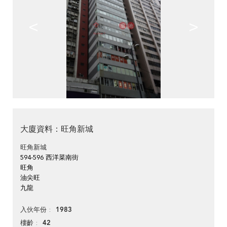
<
>
大廈資料：旺角新城
旺角新城
594-596 西洋菜南街
旺角
油尖旺
九龍
1983
入伙年份
42
樓齡