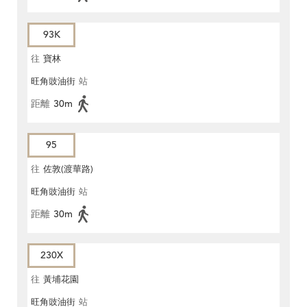
93K
往
寶林
旺角豉油街
站
距離
30m
95
往
佐敦(渡華路)
旺角豉油街
站
距離
30m
230X
往
黃埔花園
旺角豉油街
站