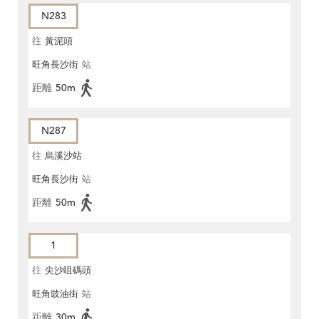
N283
往
黃泥頭
旺角長沙街
站
距離
50m
N287
往
烏溪沙站
旺角長沙街
站
距離
50m
1
往
尖沙咀碼頭
旺角豉油街
站
距離
30m