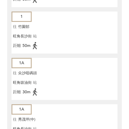
1
往
竹園邨
旺角長沙街
站
距離
50m
1A
往
尖沙咀碼頭
旺角豉油街
站
距離
30m
1A
往
秀茂坪(中)