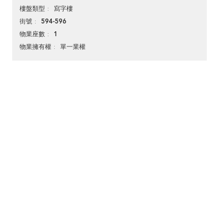
寫字樓
樓盤類型
594-596
街號
1
物業座數
單一業權
物業擁有權