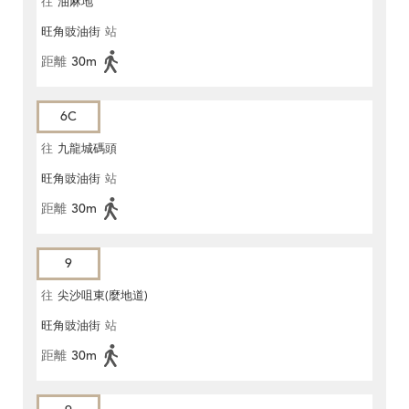
往
油麻地
旺角豉油街
站
距離
30m
6C
往
九龍城碼頭
旺角豉油街
站
距離
30m
9
往
尖沙咀東(麼地道)
旺角豉油街
站
距離
30m