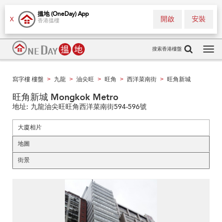
搵地 (OneDay) App
開啟
安裝
X
香港搵樓
搜索香港樓盤
Tog
navi
寫字樓 樓盤
九龍
油尖旺
旺角
西洋菜南街
旺角新城
>
>
>
>
>
旺角新城 Mongkok Metro
地址:
九龍油尖旺旺角西洋菜南街594-596號
大廈相片
地圖
街景