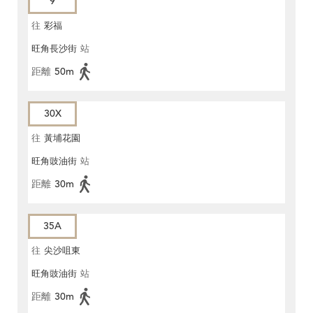
9
往
彩福
旺角長沙街
站
距離
50m
30X
往
黃埔花園
旺角豉油街
站
距離
30m
35A
往
尖沙咀東
旺角豉油街
站
距離
30m