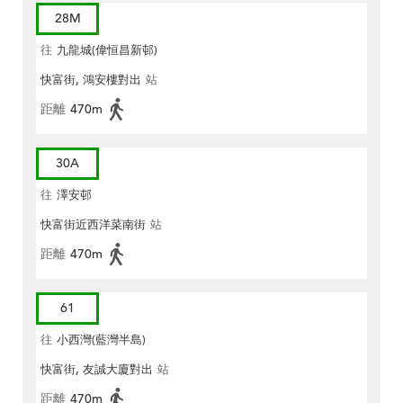
28M
往
九龍城(偉恒昌新邨)
快富街, 鴻安樓對出
站
距離
470m
30A
往
澤安邨
快富街近西洋菜南街
站
距離
470m
61
往
小西灣(藍灣半島)
快富街, 友誠大廈對出
站
距離
470m