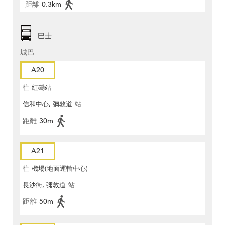
距離
0.3km
巴士
城巴
A20
往
紅磡站
信和中心, 彌敦道
站
距離
30m
A21
往
機場(地面運輸中心)
長沙街, 彌敦道
站
距離
50m