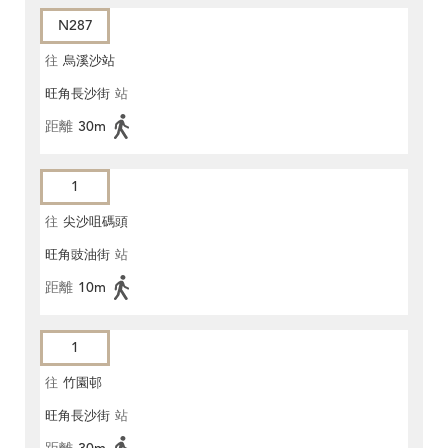
N287
往
烏溪沙站
旺角長沙街
站
距離
30m
1
往
尖沙咀碼頭
旺角豉油街
站
距離
10m
1
往
竹園邨
旺角長沙街
站