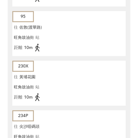
95
往
佐敦(渡華路)
旺角豉油街
站
距離
10m
230X
往
黃埔花園
旺角豉油街
站
距離
10m
234P
往
尖沙咀碼頭
旺角豉油街
站