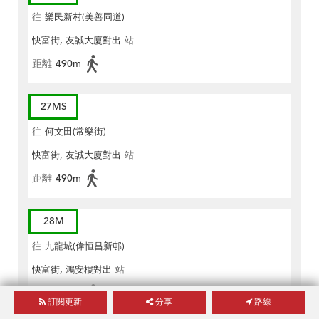
往
樂民新村(美善同道)
快富街, 友誠大廈對出
站
距離
490m
27MS
往
何文田(常樂街)
快富街, 友誠大廈對出
站
距離
490m
28M
往
九龍城(偉恒昌新邨)
快富街, 鴻安樓對出
站
距離
490m
訂閱更新
分享
路線