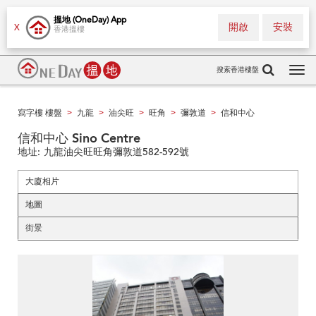
搵地 (OneDay) App
開啟
安裝
X
香港搵樓
搜索香港樓盤
Tog
navi
寫字樓 樓盤
九龍
油尖旺
旺角
彌敦道
信和中心
>
>
>
>
>
信和中心 Sino Centre
地址:
九龍油尖旺旺角彌敦道582-592號
大廈相片
地圖
街景