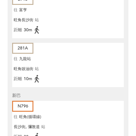
往
富亨
旺角長沙街
站
距離
30m
281A
往
九龍站
旺角豉油街
站
距離
10m
新巴
N796
往
旺角(循環線)
長沙街, 彌敦道
站