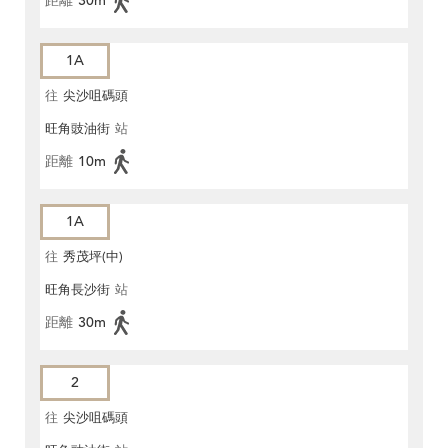
距離
30m
1A
往
尖沙咀碼頭
旺角豉油街
站
距離
10m
1A
往
秀茂坪(中)
旺角長沙街
站
距離
30m
2
往
尖沙咀碼頭