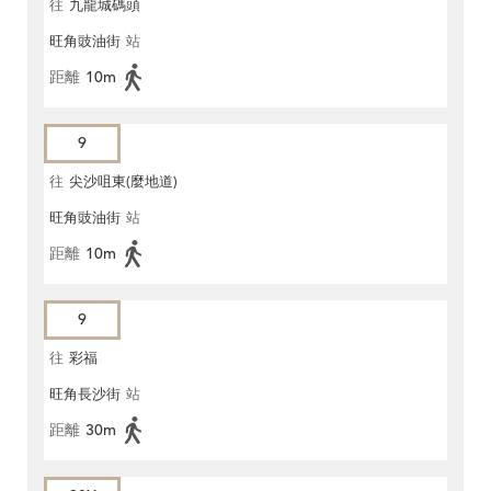
往
九龍城碼頭
旺角豉油街
站
距離
10m
9
往
尖沙咀東(麼地道)
旺角豉油街
站
距離
10m
9
往
彩福
旺角長沙街
站
距離
30m