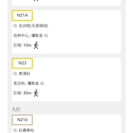
N21A
往
尖沙咀(天星碼頭)
信和中心, 彌敦道
站
距離
10m
N23
往
東涌站
長沙街, 彌敦道
站
距離
30m
九巴
N216
往
紅磡車站