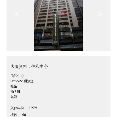
<
>
大廈資料：信和中心
信和中心
582-592 彌敦道
旺角
油尖旺
九龍
1979
入伙年份
46
樓齡