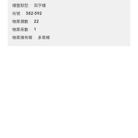
寫字樓
樓盤類型
582-592
街號
22
物業層數
1
物業座數
多業權
物業擁有權