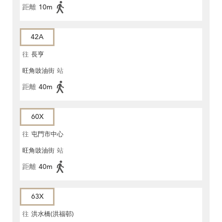
距離
10m
42A
往
長亨
旺角豉油街
站
距離
40m
60X
往
屯門市中心
旺角豉油街
站
距離
40m
63X
往
洪水橋(洪福邨)