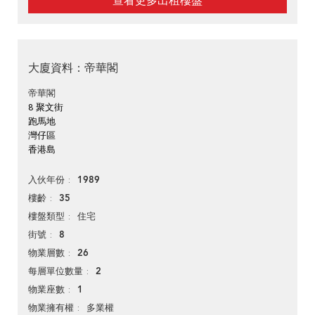
查看更多出租樓盤
大廈資料：帝華閣
帝華閣
8 聚文街
跑馬地
灣仔區
香港島
1989
入伙年份
35
樓齡
住宅
樓盤類型
8
街號
26
物業層數
2
每層單位數量
1
物業座數
多業權
物業擁有權