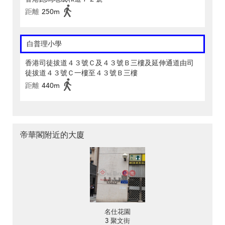
距離
250m
白普理小學
香港司徒拔道４３號Ｃ及４３號Ｂ三樓及延伸通道由司
徒拔道４３號Ｃ一樓至４３號Ｂ三樓
距離
440m
帝華閣附近的大廈
名仕花園
3 聚文街