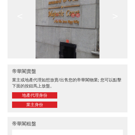
<
>
帝華閣賣盤
業主或地產代理如想放賣/出售您的帝華閣物業; 您可以點擊
下面的按鈕馬上放盤。
地產代理身份
業主身份
帝華閣租盤