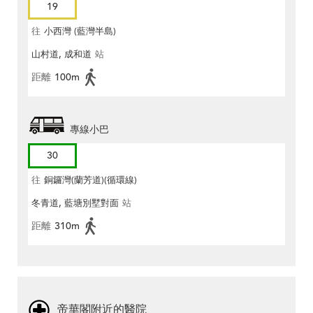
19
往
小西灣 (藍灣半島)
山村道, 成和道
站
距離
100m
專線小巴
30
往
銅鑼灣(蘭芳道)(循環線)
冬青道, 藍塘別墅對面
站
距離
310m
帝華閣附近的醫院