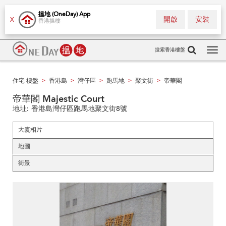
搵地 (OneDay) App
開啟
安裝
X
香港搵樓
搜索香港樓盤
Tog
navi
住宅 樓盤
香港島
灣仔區
跑馬地
聚文街
帝華閣
>
>
>
>
>
帝華閣 Majestic Court
地址:
香港島灣仔區跑馬地聚文街8號
大廈相片
地圖
街景