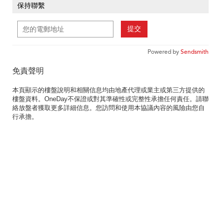
保持聯繫
提交
Powered by
Sendsmith
免責聲明
本頁顯示的樓盤說明和相關信息均由地產代理或業主或第三方提供的
樓盤資料。OneDay不保證或對其準確性或完整性承擔任何責任。請聯
絡放盤者獲取更多詳細信息。您訪問和使用本協議內容的風險由您自
行承擔。