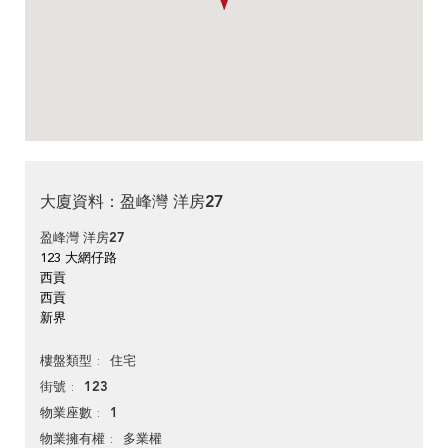
大廈資料：盈峰灣 洋房27
盈峰灣 洋房27
123 大網仔路
西貢
西貢
新界
住宅
樓盤類型
123
街號
1
物業座數
多業權
物業擁有權