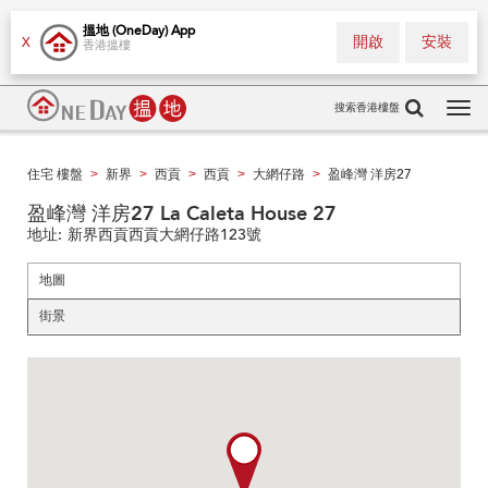
搵地 (OneDay) App
開啟
安裝
X
香港搵樓
搜索香港樓盤
Tog
navi
住宅 樓盤
新界
西貢
西貢
大網仔路
盈峰灣 洋房27
>
>
>
>
>
盈峰灣 洋房27 La Caleta House 27
地址:
新界西貢西貢大網仔路123號
地圖
街景