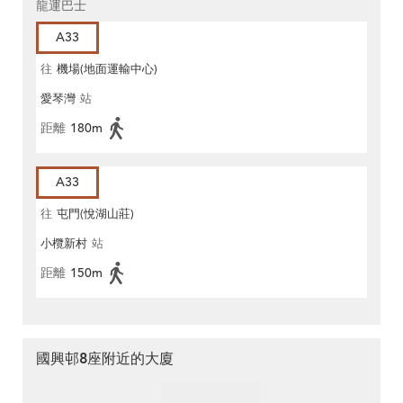
龍運巴士
A33
往
機場(地面運輸中心)
愛琴灣
站
距離
180m
A33
往
屯門(悅湖山莊)
小欖新村
站
距離
150m
國興邨8座附近的大廈