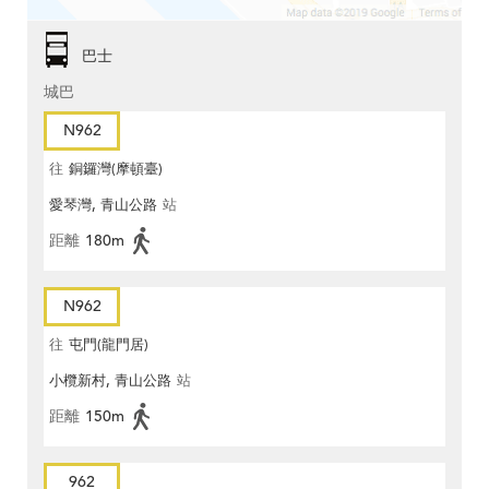
巴士
城巴
N962
往
銅鑼灣(摩頓臺)
愛琴灣, 青山公路
站
距離
180m
N962
往
屯門(龍門居)
小欖新村, 青山公路
站
距離
150m
962