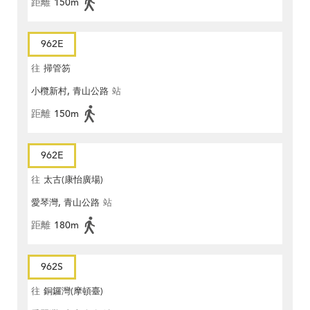
距離
150m
962E
往
掃管笏
小欖新村, 青山公路
站
距離
150m
962E
往
太古(康怡廣場)
愛琴灣, 青山公路
站
距離
180m
962S
往
銅鑼灣(摩頓臺)