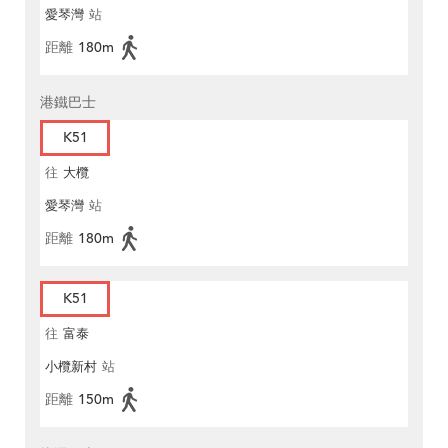
愛琴灣
站
距離
180m
港鐵巴士
K51
往
大欖
愛琴灣
站
距離
180m
K51
往
富泰
小欖新村
站
距離
150m