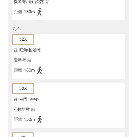
愛琴灣, 青山公路
站
距離
180m
九巴
52X
往
旺角(柏景灣)
愛琴灣
站
距離
180m
52X
往
屯門市中心
小欖新村
站
距離
150m