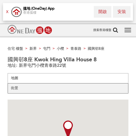
搵地 (OneDay) App
開啟
安裝
X
香港搵樓
搜索香港樓盤
Tog
navi
住宅 樓盤
新界
屯門
小欖
青泰路
國興邨8座
>
>
>
>
>
國興邨8座 Kwok Hing Villa House 8
地址:
新界屯門小欖青泰路22號
地圖
街景