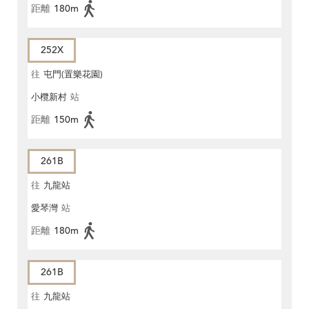
距離
180m
252X
往
屯門(置樂花園)
小欖新村
站
距離
150m
261B
往
九龍站
愛琴灣
站
距離
180m
261B
往
九龍站