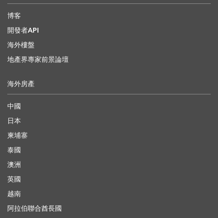
博客
開發者API
海外樓盤
地產界專家前景論壇
海外房產
中國
日本
柬埔寨
泰國
澳洲
英國
越南
阿拉伯聯合酋長國