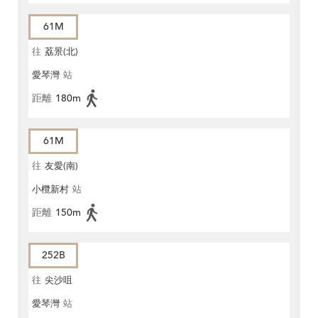
61M
往
荔景(北)
愛琴灣
站
距離
180m
61M
往
友愛(南)
小欖新村
站
距離
150m
252B
往
尖沙咀
愛琴灣
站