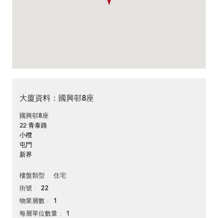
大廈資料：國興邨8座
國興邨8座
22 青泰路
小欖
屯門
新界
住宅
樓盤類型
22
街號
1
物業層數
1
每層單位數量