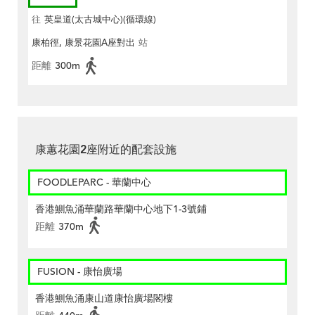
往
英皇道(太古城中心)(循環線)
康柏徑, 康景花園A座對出
站
距離
300m
康蕙花園2座附近的配套設施
FOODLEPARC - 華蘭中心
香港鰂魚涌華蘭路華蘭中心地下1-3號鋪
距離
370m
FUSION - 康怡廣場
香港鰂魚涌康山道康怡廣場閣樓