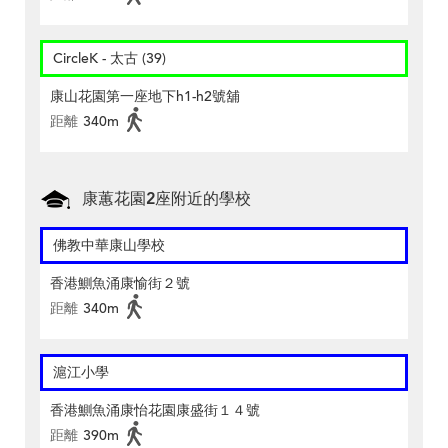
CircleK - 太古 (39)
康山花園第一座地下h1-h2號舖
距離
340m
康蕙花園2座附近的學校
佛教中華康山學校
香港鰂魚涌康愉街２號
距離
340m
滬江小學
香港鰂魚涌康怡花園康盛街１４號
距離
390m