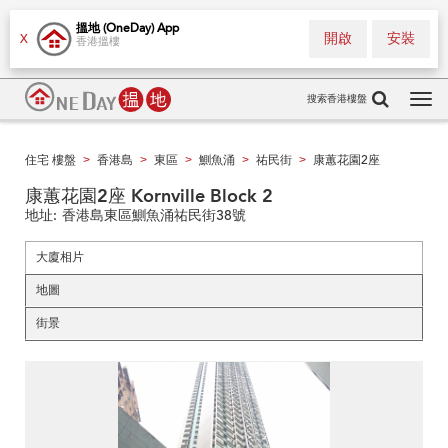
搵地 (OneDay) App
開啟
安裝
X
香港搵樓
搜索香港樓盤
Tog
navi
住宅 樓盤
香港島
東區
鰂魚涌
祐民街
康蕙花園2座
>
>
>
>
>
康蕙花園2座 Kornville Block 2
地址:
香港島東區鰂魚涌祐民街38號
大廈相片
地圖
街景