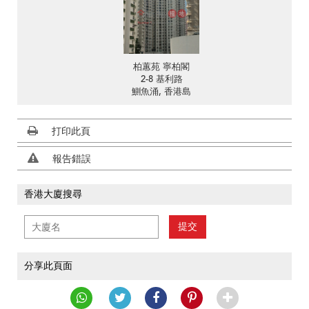
柏蕙苑 寧柏閣
2-8 基利路
鰂魚涌, 香港島
打印此頁
報告錯誤
香港大廈搜尋
提交
分享此頁面