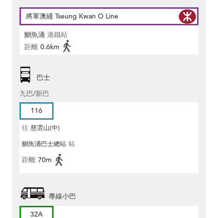
將軍澳綫 Tseung Kwan O Line
鰂魚涌
港鐵站
距離
0.6km
巴士
九巴/新巴
116
往
慈雲山(中)
鰂魚涌巴士總站
站
距離
70m
專線小巴
32A