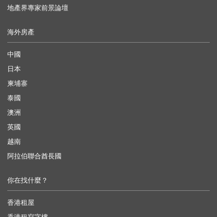
地產界專家前景論壇
海外房產
中國
日本
柬埔寨
泰國
澳洲
英國
越南
阿拉伯聯合酋長國
你在找什麼？
香港租屋