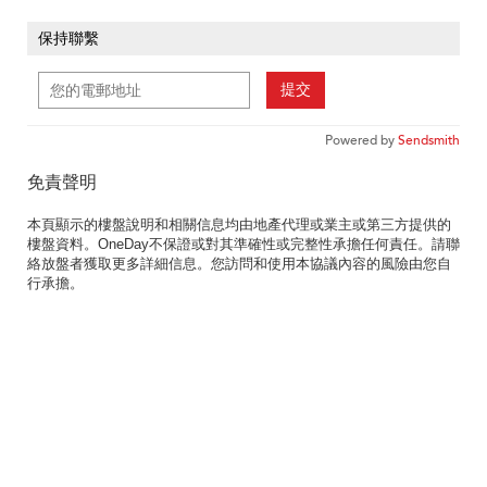
保持聯繫
提交
Powered by
Sendsmith
免責聲明
本頁顯示的樓盤說明和相關信息均由地產代理或業主或第三方提供的
樓盤資料。OneDay不保證或對其準確性或完整性承擔任何責任。請聯
絡放盤者獲取更多詳細信息。您訪問和使用本協議內容的風險由您自
行承擔。