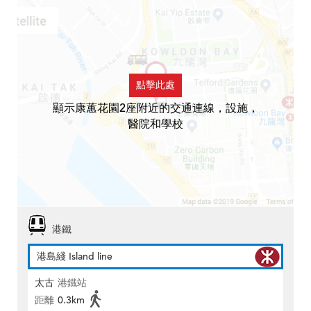
點擊此處
顯示康蕙花園2座附近的交通連線，設施，
醫院和學校
港鐵
港島綫 Island line
太古
港鐵站
距離
0.3km