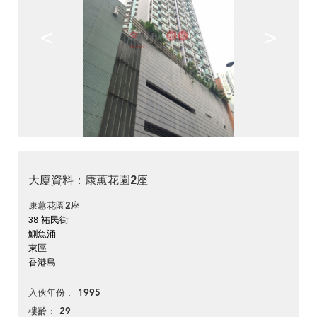
<
>
大廈資料：康蕙花園2座
康蕙花園2座
38 祐民街
鰂魚涌
東區
香港島
1995
入伙年份
29
樓齡