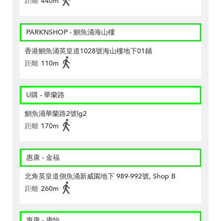
距離
440m
PARKNSHOP - 鰂魚涌海山樓
香港鰂魚涌英皇道1028號海山樓地下01鋪
距離
110m
U購 - 華蘭路
鰂魚涌華蘭路2號lg2
距離
170m
惠康 - 金福
北角英皇道側魚涌新威園地下 989-992號, Shop B
距離
260m
惠康 - 康怡