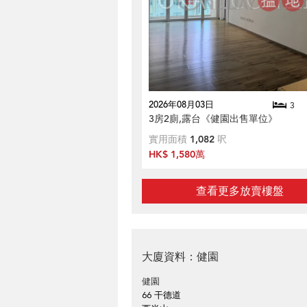
2026年08月03日
3
3房2廁,露台《健園出售單位》
實用面積
1,082
呎
HK$ 1,580萬
查看更多放賣樓盤
大廈資料：健園
健園
66 干德道