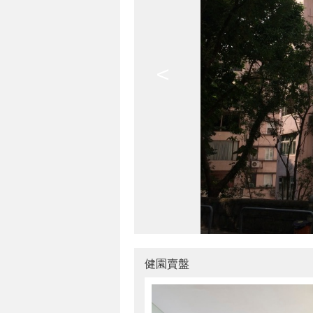
<
健園賣盤