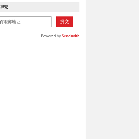
聯繫
提交
Powered by
Sendsmith