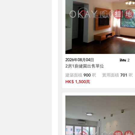
2026年08月04日
2
2房1廁健園出售單位
建築面積
900
呎
實用面積
701
呎
HK$ 1,500萬