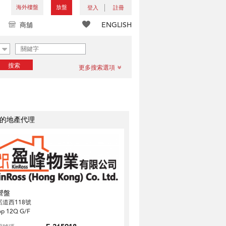
海外樓盤
放盤
登入
註冊
ENGLISH
商舖
搜索
更多搜索選項
的地產代理
營盤
諾道西118號
op 12Q G/F