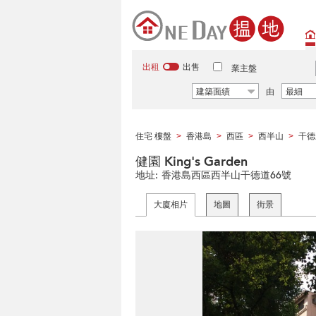
出租
出售
業主盤
建築面績
由
最細
住宅 樓盤
香港島
西區
西半山
干德
>
>
>
>
健園 King's Garden
地址:
香港島西區西半山干德道66號
大廈相片
地圖
街景