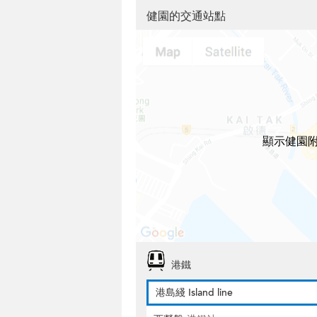
健園的交通站點
顯示健園
港鐵
港島綫 Island line