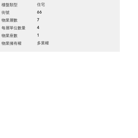
住宅
樓盤類型
66
街號
7
物業層數
4
每層單位數量
1
物業座數
多業權
物業擁有權