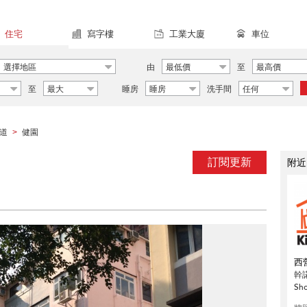
住宅
寫字樓
工業大廈
車位
選擇地區
由
最低價
至
最高價
至
最大
睡房
睡房
洗手間
任何
道
健園
>
訂閱更新
附近
西
幹
Sh