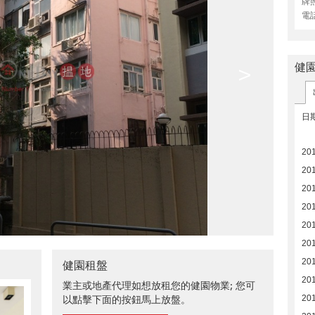
牌
電
健
>
日
20
20
20
20
20
20
20
健園租盤
20
業主或地產代理如想放租您的健園物業; 您可
20
以點擊下面的按鈕馬上放盤。