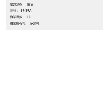
住宅
樓盤類型
39-39A
街號
13
物業層數
多業權
物業擁有權