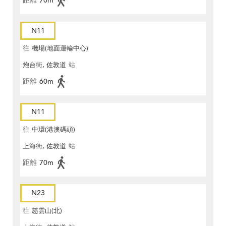
距離
70m
N11
往
機場(地面運輸中心)
炮台街, 佐敦道
站
距離
60m
N11
往
中環(港澳碼頭)
上海街, 佐敦道
站
距離
70m
N23
往
慈雲山(北)