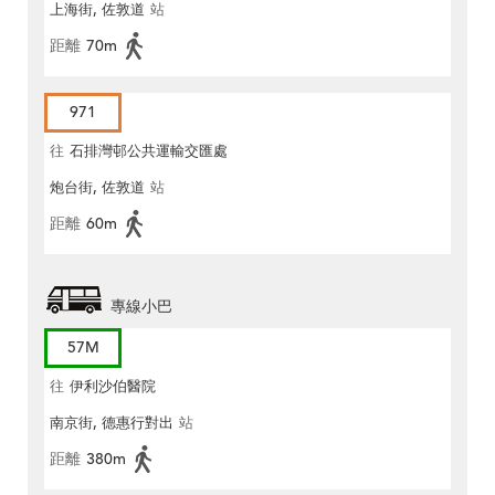
上海街, 佐敦道
站
距離
70m
971
往
石排灣邨公共運輸交匯處
炮台街, 佐敦道
站
距離
60m
專線小巴
57M
往
伊利沙伯醫院
南京街, 德惠行對出
站
距離
380m