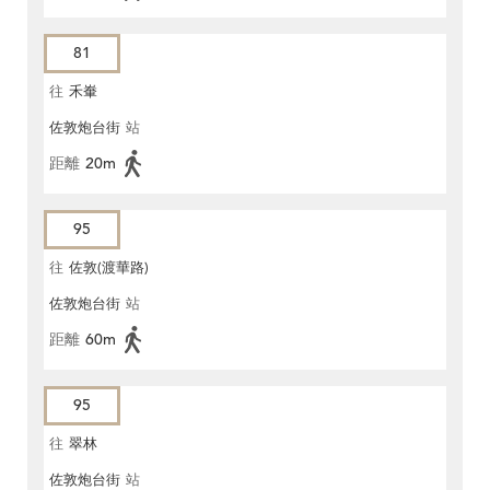
81
往
禾輋
佐敦炮台街
站
距離
20m
95
往
佐敦(渡華路)
佐敦炮台街
站
距離
60m
95
往
翠林
佐敦炮台街
站