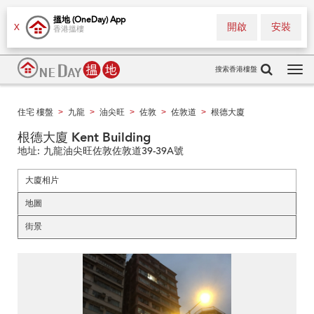
搵地 (OneDay) App
開啟
安裝
X
香港搵樓
搜索香港樓盤
Tog
navi
住宅 樓盤
九龍
油尖旺
佐敦
佐敦道
根德大廈
>
>
>
>
>
根德大廈 Kent Building
地址:
九龍油尖旺佐敦佐敦道39-39A號
大廈相片
地圖
街景