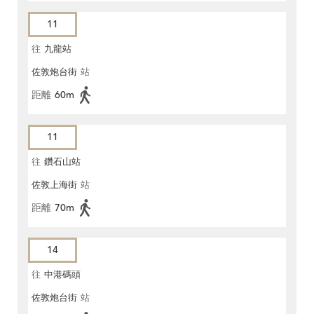
11
往
九龍站
佐敦炮台街
站
距離
60m
11
往
鑽石山站
佐敦上海街
站
距離
70m
14
往
中港碼頭
佐敦炮台街
站