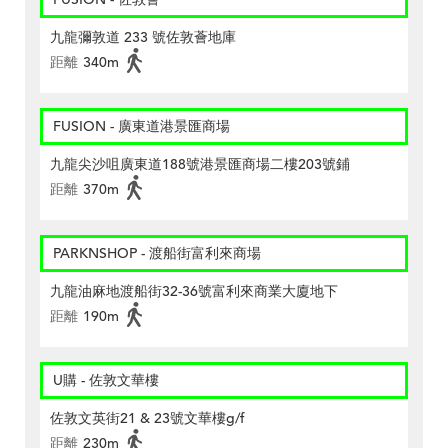
九龍彌敦道 233 號佐敦薈地庫
距離
340m
FUSION - 廣東道港景匯商場
九龍尖沙咀廣東道188號港景匯商場二樓203號鋪
距離
370m
PARKNSHOP - 渡船街富利來商場
九龍油麻地渡船街32-36號富利來商業大廈地下
距離
190m
U購 - 佐敦文華樓
佐敦文英街21 & 23號文華樓g/f
距離
230m