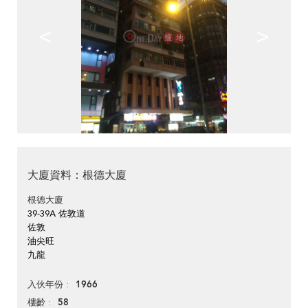
<
>
大廈資料：根德大廈
根德大廈
39-39A 佐敦道
佐敦
油尖旺
九龍
1966
入伙年份
58
樓齡