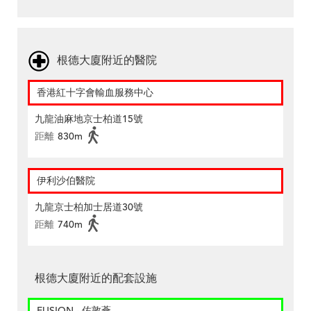
根德大廈附近的醫院
香港紅十字會輸血服務中心
九龍油麻地京士柏道15號
距離
830m
伊利沙伯醫院
九龍京士柏加士居道30號
距離
740m
根德大廈附近的配套設施
FUSION - 佐敦薈