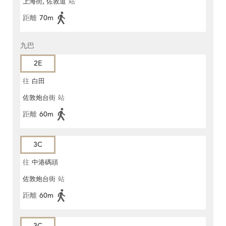
上海街, 佐敦道
站
距離
70m
九巴
2E
往
白田
佐敦炮台街
站
距離
60m
3C
往
中港碼頭
佐敦炮台街
站
距離
60m
3C