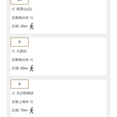
往
慈雲山(北)
佐敦炮台街
站
距離
20m
8
往
九龍站
佐敦炮台街
站
距離
60m
8
往
尖沙咀碼頭
佐敦上海街
站
距離
70m