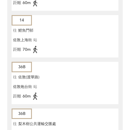
距離
60m
14
往
鯉魚門邨
佐敦上海街
站
距離
70m
36B
往
佐敦(渡華路)
佐敦炮台街
站
距離
60m
36B
往
梨木樹公共運輸交匯處