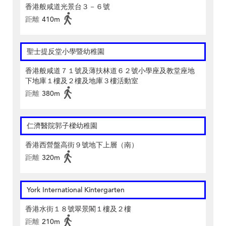
香港般咸道光景台３－６號
距離
410m
聖士提反堂小學暨幼稚園
香港般咸道７１號及薄扶林道６２號小學座及教堂座地
下地庫１樓及２樓及地庫３樓活動室
距離
380m
仁濟醫院郭子樑幼稚園
香港西營盤高街９號地下上層（南）
距離
320m
York International Kintergarten
香港水街１８號翠景閣１樓及２樓
距離
210m