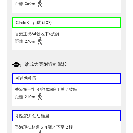
距離
360m
CircleK - 西環 (507)
香港正街64號地下a號舖
距離
270m
啟成大廈附近的學校
籽苗幼稚園
香港第一街８號縉城峰１樓７號舖
距離
210m
明愛凌月仙幼稚園
香港薄扶林道５４號地下至２樓