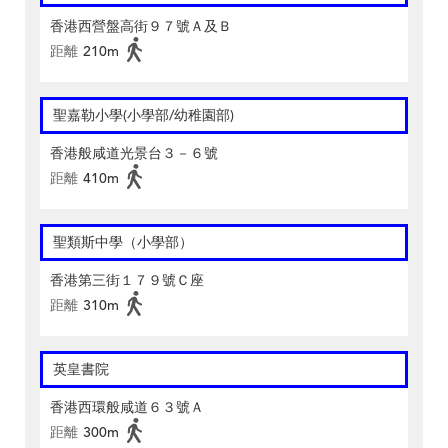
香港西營盤高街９７號Ａ及Ｂ
距離
210m
聖嘉勒小學(小學部/幼稚園部)
香港般咸道光景台３－６號
距離
410m
聖類斯中學（小學部）
香港第三街１７９號Ｃ座
距離
310m
英皇書院
香港西環般咸道６３號Ａ
距離
300m