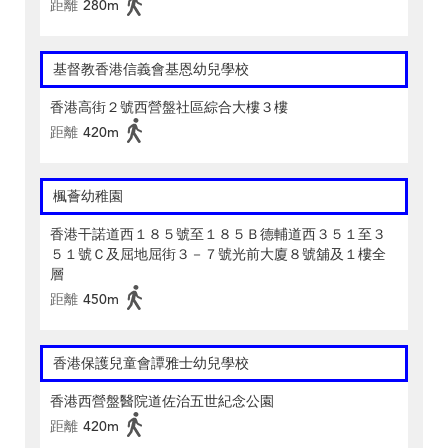
距離
280m
基督教香港信義會基恩幼兒學校
香港高街２號西營盤社區綜合大樓３樓
距離
420m
楓薈幼稚園
香港干諾道西１８５號至１８５Ｂ德輔道西３５１至３
５１號Ｃ及屈地屈街３－７號光前大廈８號舖及１樓全
層
距離
450m
香港保護兒童會譚雅士幼兒學校
香港西營盤醫院道佐治五世紀念公園
距離
420m