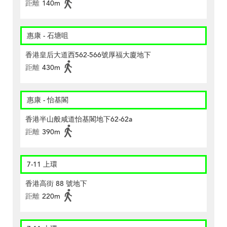
距離
140m
惠康 - 石塘咀
香港皇后大道西562-566號厚福大廈地下
距離
430m
惠康 - 怡基閣
香港半山般咸道怡基閣地下62-62a
距離
390m
7-11 上環
香港高街 88 號地下
距離
220m