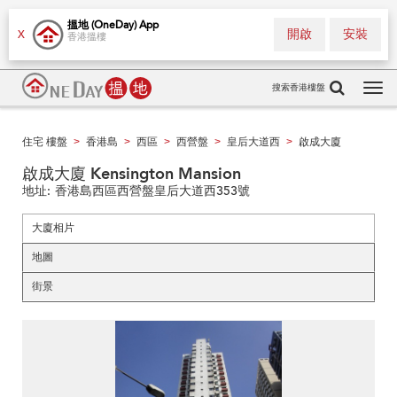
搵地 (OneDay) App
開啟
安裝
X
香港搵樓
搜索香港樓盤
Tog
navi
住宅 樓盤
香港島
西區
西營盤
皇后大道西
啟成大廈
>
>
>
>
>
啟成大廈 Kensington Mansion
地址:
香港島西區西營盤皇后大道西353號
大廈相片
地圖
街景