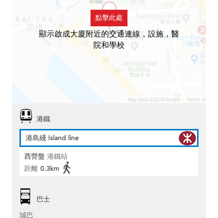
點擊此處
顯示啟成大廈附近的交通連線，設施，醫
院和學校
港鐵
港島綫 Island line
西營盤
港鐵站
距離
0.3km
巴士
城巴