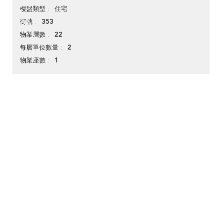
住宅
樓盤類型
353
街號
22
物業層數
2
每層單位數量
1
物業座數