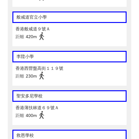
般咸道官立小學
香港般咸道９號Ａ
距離
420m
李陞小學
香港西營盤高街１１９號
距離
230m
聖安多尼學校
香港薄扶林道６９號Ａ
距離
400m
救恩學校