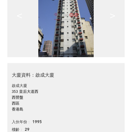
<
>
大廈資料：啟成大廈
啟成大廈
353 皇后大道西
西營盤
西區
香港島
1995
入伙年份
29
樓齡