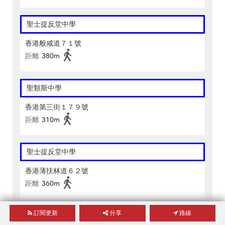
聖士提反堂中學
香港般咸道７１號
距離
380m
聖類斯中學
香港第三街１７９號
距離
310m
聖士提反堂中學
香港薄扶林道６２號
距離
360m
訂閱更新
分享
路線
聖保羅書院