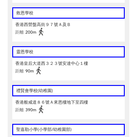
救恩學校
香港西營盤高街９７號Ａ及Ｂ
距離
200m
靈恩學校
香港皇后大道西３２３號安達中心１樓
距離
90m
禮賢會學校(幼稚園)
香港般咸道８６號Ａ來恩樓地下至四樓
距離
390m
聖嘉勒小學(小學部/幼稚園部)