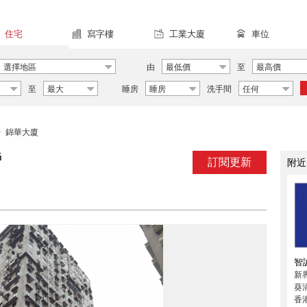
住宅
寫字樓
工業大廈
車位
選擇地區
由
最低價
至
最高價
至
最大
睡房
睡房
洗手間
任何
錦華大廈
>
G
訂閱更新
附近
智
新界
葵
香