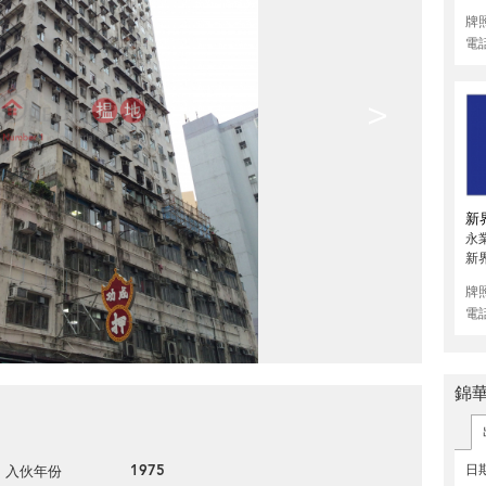
牌
電
>
新
永
新
牌
電
錦
1975
日
入伙年份