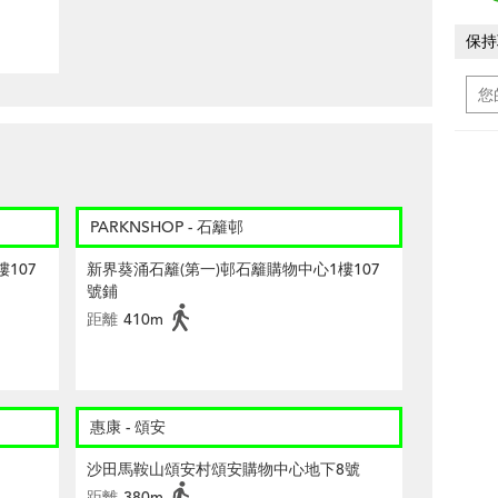
保持
PARKNSHOP - 石籬邨
107
新界葵涌石籬(第一)邨石籬購物中心1樓107
號鋪
距離
410m
惠康 - 頌安
沙田馬鞍山頌安村頌安購物中心地下8號
距離
380m