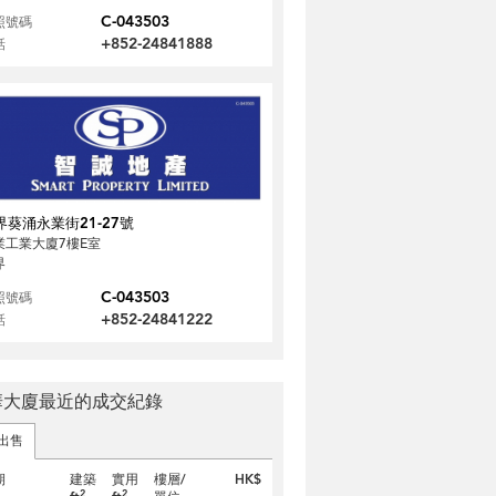
C-043503
照號碼
+852-24841888
話
界葵涌永業街21-27號
業工業大廈7樓E室
界
C-043503
照號碼
+852-24841222
話
華大廈最近的成交紀錄
出售
期
建築
實用
樓層/
HK$
2
2