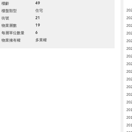
49
樓齡
住宅
20
樓盤類型
21
街號
20
19
物業層數
202
6
每層單位數量
20
多業權
物業擁有權
20
20
20
20
20
20
20
202
20
20
20
20