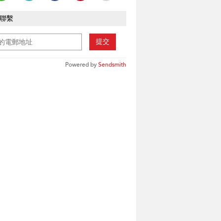
聯繫
提交
Powered by
Sendsmith