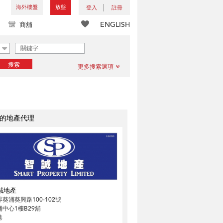
海外樓盤
放盤
登入
註冊
ENGLISH
商舖
搜索
更多搜索選項
的地產代理
誠地產
葵涌葵興路100-102號
涌中心1樓B29舖
港