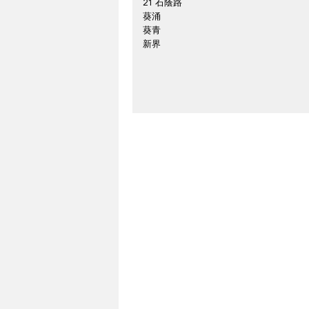
21 石蔭路
葵涌
葵青
新界