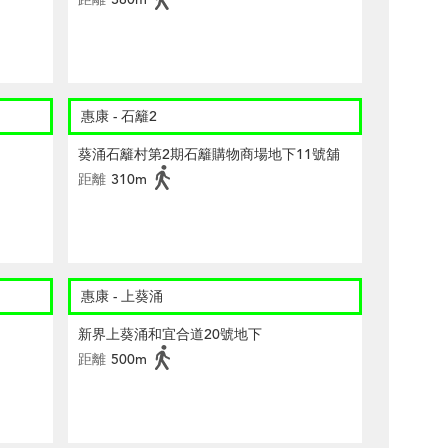
惠康 - 石籬2
葵涌石籬村第2期石籬購物商場地下11號舖
距離
310m
惠康 - 上葵涌
新界上葵涌和宜合道20號地下
距離
500m