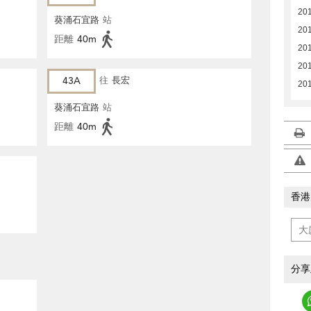
20
葵涌石宜路
站
20
距離
40m
20
20
43A
往
長宏
20
葵涌石宜路
站
距離
40m
香港
分享