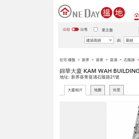
出租
出售
業主盤
建築面績
由
最細
住宅 樓盤
新界
葵青
葵涌
石蔭路
>
>
>
>
錦華大廈 KAM WAH BUILDIN
地址:
新界葵青葵涌石蔭路21號
大廈相片
地圖
街景