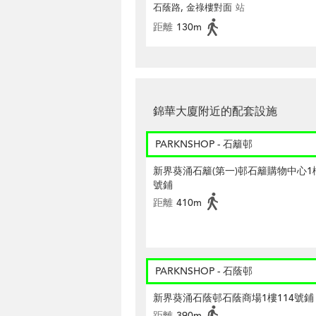
石蔭路, 金祿樓對面
站
距離
130m
錦華大廈附近的配套設施
PARKNSHOP - 石籬邨
新界葵涌石籬(第一)邨石籬購物中心1樓
號鋪
距離
410m
PARKNSHOP - 石蔭邨
新界葵涌石蔭邨石蔭商場1樓114號鋪
距離
390m