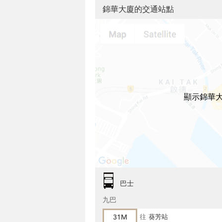
錦華大廈的交通站點
顯示錦華
巴士
九巴
31M
往
葵芳站