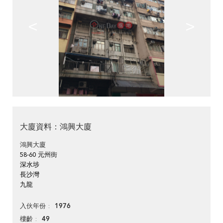
<
>
大廈資料：鴻興大廈
鴻興大廈
58-60 元州街
深水埗
長沙灣
九龍
1976
入伙年份
49
樓齡