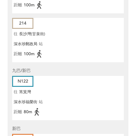
距離
100m
214
往
長沙灣(甘泉街)
深水埗郵政局
站
距離
100m
九巴/新巴
N122
往
筲箕灣
深水埗福榮街
站
距離
80m
新巴