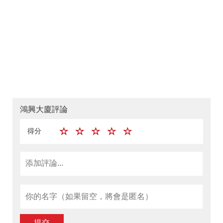
鴻興大廈評論
得分