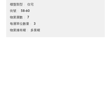
住宅
樓盤類型
58-60
街號
7
物業層數
3
每層單位數量
多業權
物業擁有權