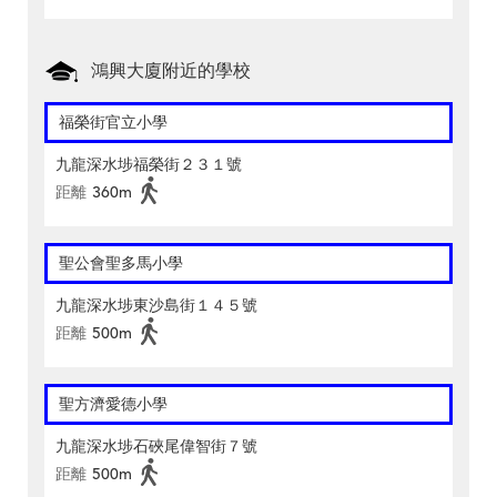
鴻興大廈附近的學校
福榮街官立小學
九龍深水埗福榮街２３１號
距離
360m
聖公會聖多馬小學
九龍深水埗東沙島街１４５號
距離
500m
聖方濟愛德小學
九龍深水埗石硤尾偉智街７號
距離
500m