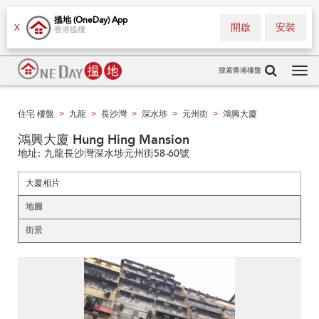
搵地 (OneDay) App
開啟
安裝
X
香港搵樓
搜索香港樓盤
Tog
navi
住宅 樓盤
九龍
長沙灣
深水埗
元州街
鴻興大廈
>
>
>
>
>
鴻興大廈 Hung Hing Mansion
地址:
九龍長沙灣深水埗元州街58-60號
大廈相片
地圖
街景