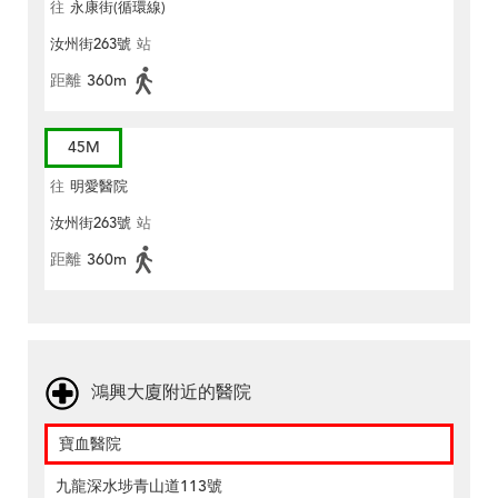
往
永康街(循環線)
汝州街263號
站
距離
360m
45M
往
明愛醫院
汝州街263號
站
距離
360m
鴻興大廈附近的醫院
寶血醫院
九龍深水埗青山道113號