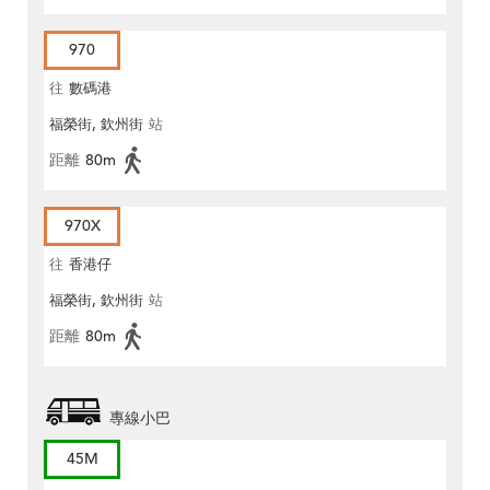
970
往
數碼港
福榮街, 欽州街
站
距離
80m
970X
往
香港仔
福榮街, 欽州街
站
距離
80m
專線小巴
45M