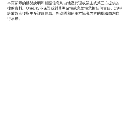
本頁顯示的樓盤說明和相關信息均由地產代理或業主或第三方提供的
樓盤資料。OneDay不保證或對其準確性或完整性承擔任何責任。請聯
絡放盤者獲取更多詳細信息。您訪問和使用本協議內容的風險由您自
行承擔。