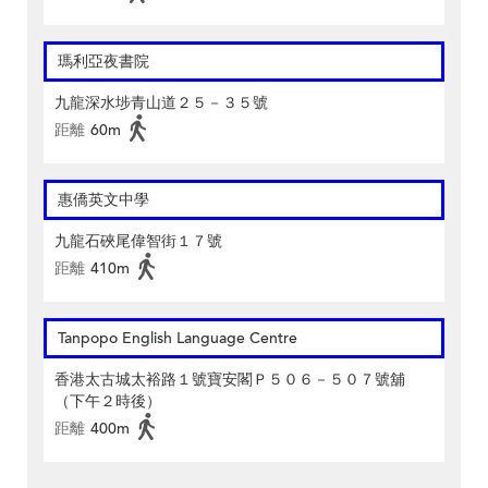
瑪利亞夜書院
九龍深水埗青山道２５－３５號
距離
60m
惠僑英文中學
九龍石硤尾偉智街１７號
距離
410m
Tanpopo English Language Centre
香港太古城太裕路１號寶安閣Ｐ５０６－５０７號舖
（下午２時後）
距離
400m