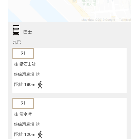
巴士
九巴
91
往
鑽石山站
銀線灣廣場
站
距離
180m
91
往
清水灣
銀線灣廣場
站
距離
120m