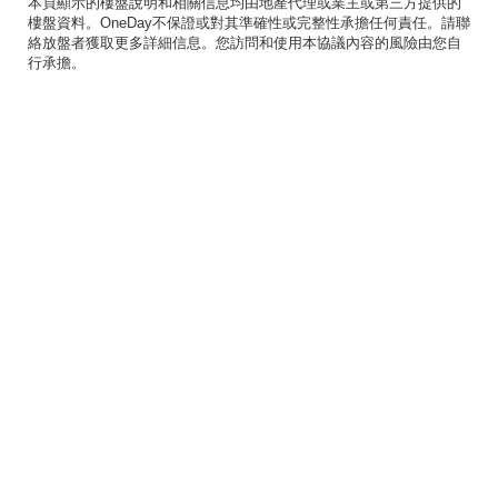
本頁顯示的樓盤說明和相關信息均由地產代理或業主或第三方提供的
樓盤資料。OneDay不保證或對其準確性或完整性承擔任何責任。請聯
絡放盤者獲取更多詳細信息。您訪問和使用本協議內容的風險由您自
行承擔。