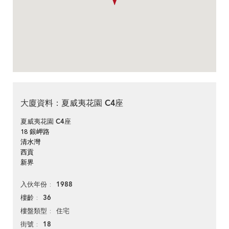
大廈資料：夏威夷花園 C4座
夏威夷花園 C4座
18 銀岬路
清水灣
西貢
新界
1988
入伙年份
36
樓齡
住宅
樓盤類型
18
街號