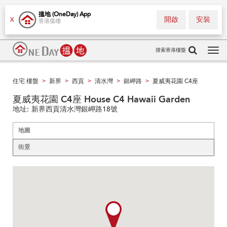
搵地 (OneDay) App
開啟
安裝
X
香港搵樓
搜索香港樓盤
Tog
navi
住宅 樓盤
新界
西貢
清水灣
銀岬路
夏威夷花園 C4座
>
>
>
>
>
夏威夷花園 C4座 House C4 Hawaii Garden
地址:
新界西貢清水灣銀岬路18號
地圖
街景