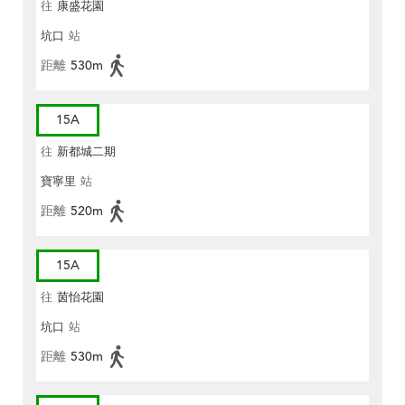
往
康盛花園
坑口
站
距離
530m
15A
往
新都城二期
寶寧里
站
距離
520m
15A
往
茵怡花園
坑口
站
距離
530m