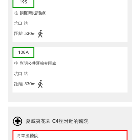
19S
往
銅鑼灣(循環線)
坑口
站
距離
530m
108A
往
彩明公共運輸交匯處
坑口
站
距離
530m
夏威夷花園 C4座附近的醫院
將軍澳醫院