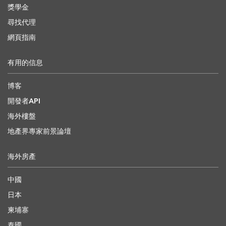
獎學金
尋找代理
網頁指南
有用的信息
博客
開發者API
海外樓盤
地產界專家前景論壇
海外房產
中國
日本
柬埔寨
泰國