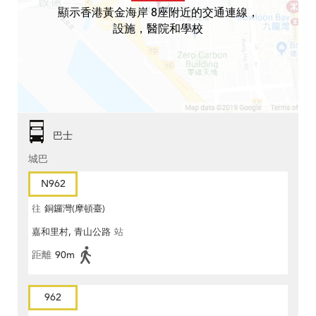
顯示香港黃金海岸 8座附近的交通連線，
設施，醫院和學校
巴士
城巴
N962
往
銅鑼灣(摩頓臺)
嘉和里村, 青山公路
站
距離
90m
962