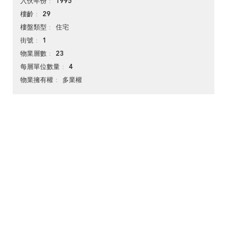
1995
入伙年份
29
樓齡
住宅
樓盤類型
1
街號
23
物業層數
4
每層單位數量
多業權
物業擁有權