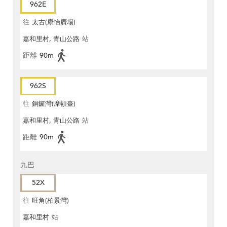
962E
往
太古(康怡廣場)
嘉和里村, 青山公路
站
距離
90m
962S
往
銅鑼灣(摩頓臺)
嘉和里村, 青山公路
站
距離
90m
九巴
52X
往
旺角(柏景灣)
嘉和里村
站