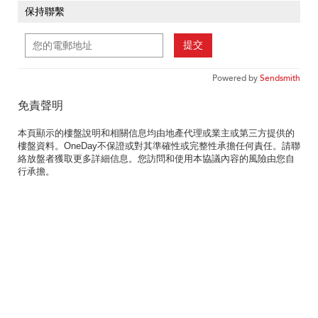
保持聯繫
提交
Powered by
Sendsmith
免責聲明
本頁顯示的樓盤說明和相關信息均由地產代理或業主或第三方提供的
樓盤資料。OneDay不保證或對其準確性或完整性承擔任何責任。請聯
絡放盤者獲取更多詳細信息。您訪問和使用本協議內容的風險由您自
行承擔。