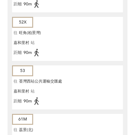
距離
90m
52X
往
旺角(柏景灣)
嘉和里村
站
距離
90m
53
往
荃灣西站公共運輸交匯處
嘉和里村
站
距離
90m
61M
往
荔景(北)