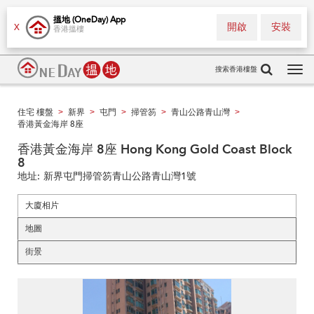
搵地 (OneDay) App
開啟
安裝
X
香港搵樓
搜索香港樓盤
Tog
navi
住宅 樓盤
新界
屯門
掃管笏
青山公路青山灣
>
>
>
>
>
香港黃金海岸 8座
香港黃金海岸 8座 Hong Kong Gold Coast Block
8
地址:
新界屯門掃管笏青山公路青山灣1號
大廈相片
地圖
街景