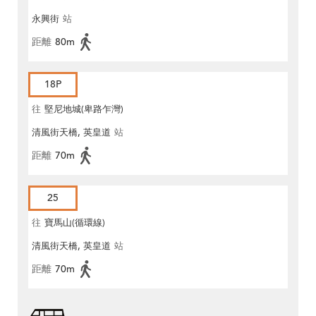
永興街
站
距離
80m
18P
往
堅尼地城(卑路乍灣)
清風街天橋, 英皇道
站
距離
70m
25
往
寶馬山(循環線)
清風街天橋, 英皇道
站
距離
70m