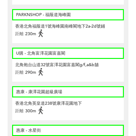
PARKNSHOP - 福蔭道海峰園
香港北角福蔭道1號海峰園南峰閣地下2a-2d號鋪
距離
230m
U購 - 北角富澤花園富嘉閣
北角炮台山道32號富澤花園富嘉閣g/f,a&b舖
距離
290m
惠康 - 康澤花園超級廣場
香港北角英皇道238號康澤花園地下
距離
300m
惠康 - 水星街