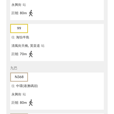
永興街
站
距離
80m
99
往
海怡半島
清風街天橋, 英皇道
站
距離
70m
九巴
N368
往
中環(港澳碼頭)
永興街
站
距離
80m