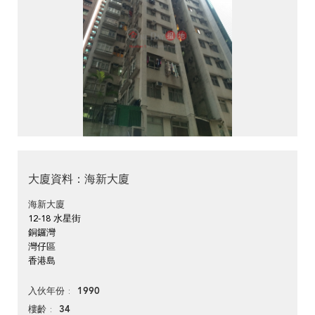
大廈資料：海新大廈
海新大廈
12-18 水星街
銅鑼灣
灣仔區
香港島
1990
入伙年份
34
樓齡