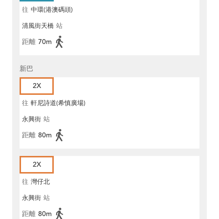
往
中環(港澳碼頭)
清風街天橋
站
距離
70m
新巴
2X
往
軒尼詩道(希慎廣場)
永興街
站
距離
80m
2X
往
灣仔北
永興街
站
距離
80m