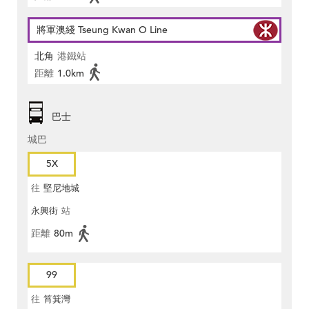
將軍澳綫 Tseung Kwan O Line
北角
港鐵站
距離
1.0km
巴士
城巴
5X
往
堅尼地城
永興街
站
距離
80m
99
往
筲箕灣