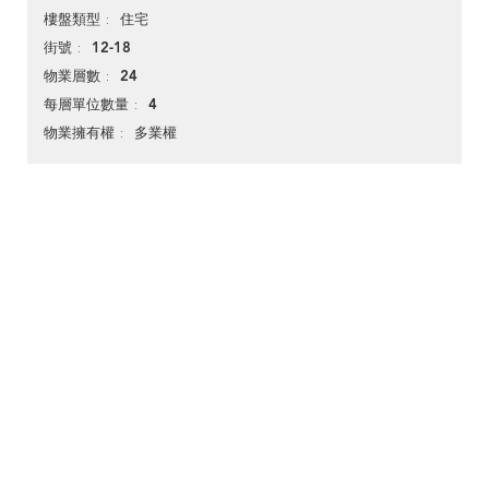
住宅
樓盤類型
12-18
街號
24
物業層數
4
每層單位數量
多業權
物業擁有權