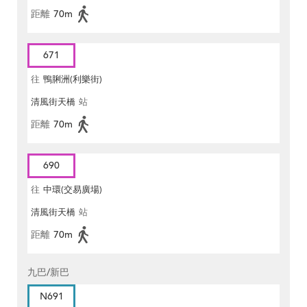
距離
70m
671
往
鴨脷洲(利樂街)
清風街天橋
站
距離
70m
690
往
中環(交易廣場)
清風街天橋
站
距離
70m
九巴/新巴
N691