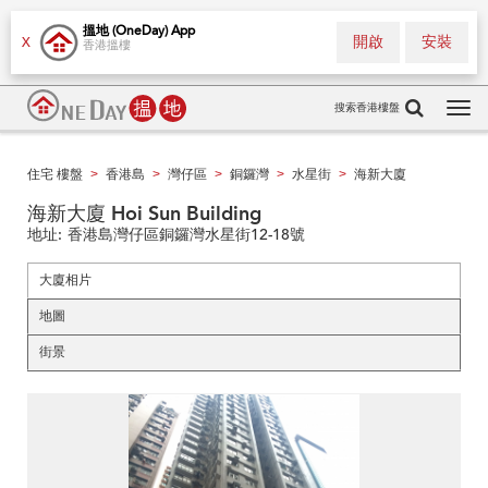
搵地 (OneDay) App
開啟
安裝
X
香港搵樓
搜索香港樓盤
Tog
navi
住宅 樓盤
香港島
灣仔區
銅鑼灣
水星街
海新大廈
>
>
>
>
>
海新大廈 Hoi Sun Building
地址:
香港島灣仔區銅鑼灣水星街12-18號
大廈相片
地圖
街景