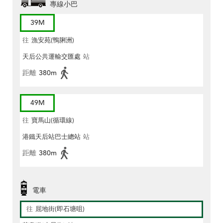
專線小巴
39M
往
漁安苑(鴨脷洲)
天后公共運輸交匯處
站
距離
380m
49M
往
寶馬山(循環線)
港鐵天后站巴士總站
站
距離
380m
電車
往
屈地街(即石塘咀)