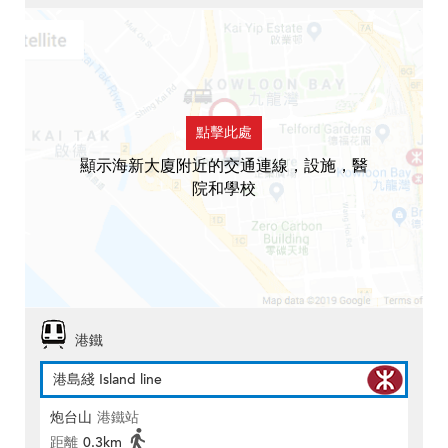
點擊此處
顯示海新大廈附近的交通連線，設施，醫
院和學校
港鐵
港島綫 Island line
炮台山
港鐵站
距離
0.3km