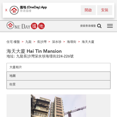
搵地 (OneDay) App
開啟
安裝
X
香港搵樓
搜索香港樓盤
Tog
navi
住宅 樓盤
九龍
長沙灣
深水埗
海壇街
海天大廈
>
>
>
>
>
海天大廈 Hai Tin Mansion
地址:
九龍長沙灣深水埗海壇街224-226號
大廈相片
地圖
街景