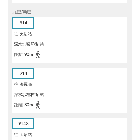
九巴/新巴
914
往
天后站
深水埗醫局街
站
距離
90m
914
往
海麗邨
深水埗桂林街
站
距離
30m
914X
往
天后站