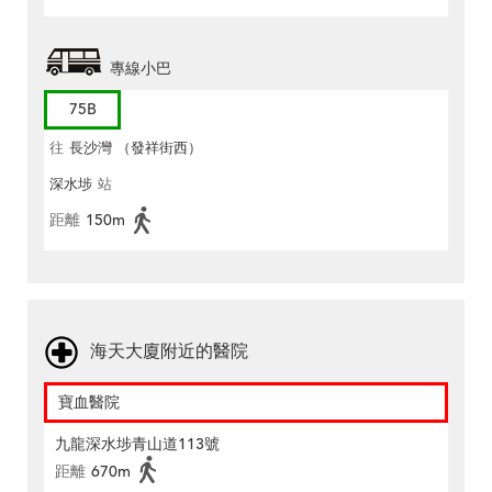
專線小巴
75B
往
長沙灣 （發祥街西）
深水埗
站
距離
150m
海天大廈附近的醫院
寶血醫院
九龍深水埗青山道113號
距離
670m