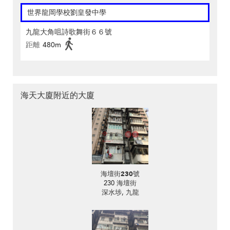
世界龍岡學校劉皇發中學
九龍大角咀詩歌舞街６６號
距離
480m
海天大廈附近的大廈
海壇街230號
230 海壇街
深水埗, 九龍