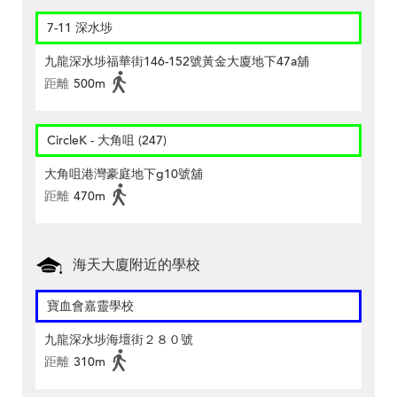
7-11 深水埗
九龍深水埗福華街146-152號黃金大廈地下47a舖
距離
500m
CircleK - 大角咀 (247)
大角咀港灣豪庭地下g10號舖
距離
470m
海天大廈附近的學校
寶血會嘉靈學校
九龍深水埗海壇街２８０號
距離
310m