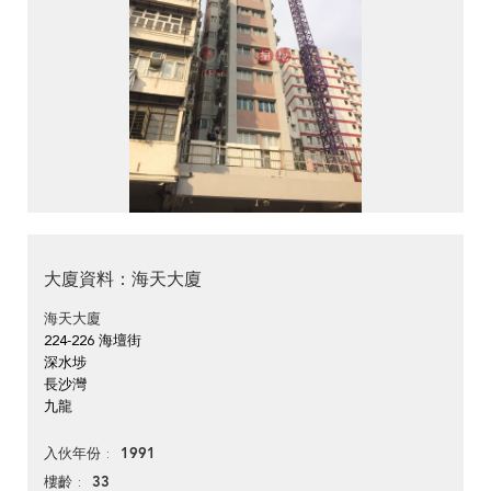
大廈資料：海天大廈
海天大廈
224-226 海壇街
深水埗
長沙灣
九龍
1991
入伙年份
33
樓齡