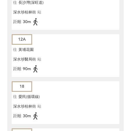
往
長沙灣(深旺道)
深水埗桂林街
站
距離
30m
12A
往
黃埔花園
深水埗醫局街
站
距離
90m
18
往
愛民(循環線)
深水埗桂林街
站
距離
30m