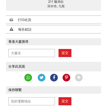
211 醫局街
深水埗, 九龍
打印此頁
報告錯誤
香港大廈搜尋
提交
分享此頁面
保持聯繫
提交