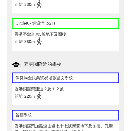
距離
330m
CircleK - 銅鑼灣 (521)
香港堅拿道東5號地下及閣樓
距離
380m
嘉雲閣附近的學校
保良局金銀業貿易場張凝文學校
香港銅鑼灣連道２及１２號
距離
220m
晉德學校
香港銅鑼灣加路連山道七十七號新翼地下及１樓、孔聖