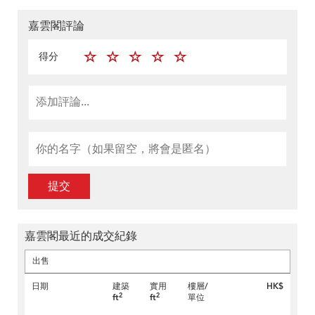
嘉雲閣評論
得分
提交
嘉雲閣最近的成交紀錄
出售
日期
建築
實用
樓層/
HK$
2
2
ft
ft
單位