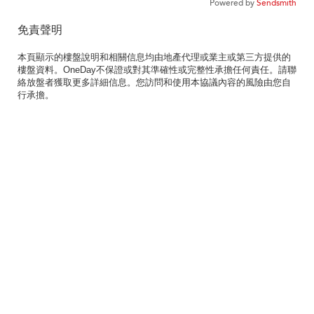
Powered by
Sendsmith
免責聲明
本頁顯示的樓盤說明和相關信息均由地產代理或業主或第三方提供的
樓盤資料。OneDay不保證或對其準確性或完整性承擔任何責任。請聯
絡放盤者獲取更多詳細信息。您訪問和使用本協議內容的風險由您自
行承擔。