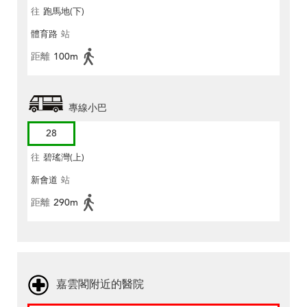
往
跑馬地(下)
體育路
站
距離
100m
專線小巴
28
往
碧瑤灣(上)
新會道
站
距離
290m
嘉雲閣附近的醫院