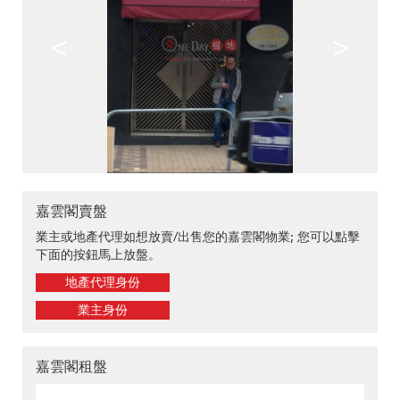
<
>
嘉雲閣賣盤
業主或地產代理如想放賣/出售您的嘉雲閣物業; 您可以點擊
下面的按鈕馬上放盤。
地產代理身份
業主身份
嘉雲閣租盤