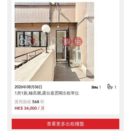
2026年08月06日
1
1
1房1廁,極高層,露台嘉雲閣出租單位
實用面積
568
呎
HK$ 34,000 / 月
查看更多出租樓盤