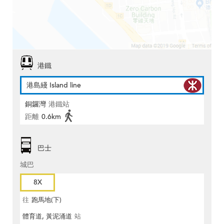
港鐵
港島綫 Island line
銅鑼灣
港鐵站
距離
0.6km
巴士
城巴
8X
往
跑馬地(下)
體育道, 黃泥涌道
站