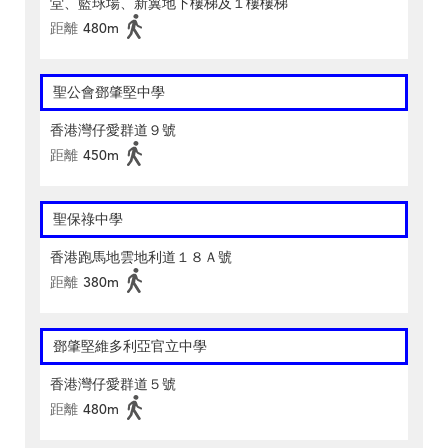
堂、籃球場、新翼地下樓梯及１樓樓梯
距離
480m
聖公會鄧肇堅中學
香港灣仔愛群道９號
距離
450m
聖保祿中學
香港跑馬地雲地利道１８Ａ號
距離
380m
鄧肇堅維多利亞官立中學
香港灣仔愛群道５號
距離
480m