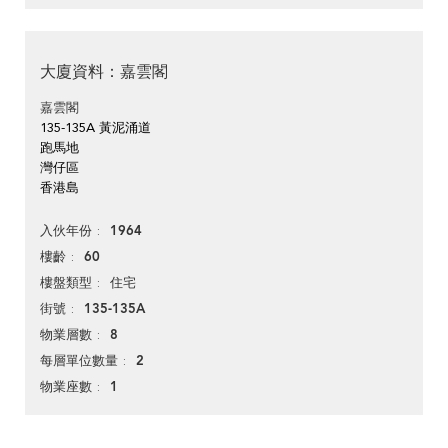
大廈資料：嘉雲閣
嘉雲閣
135-135A 黃泥涌道
跑馬地
灣仔區
香港島
1964
入伙年份
60
樓齡
住宅
樓盤類型
135-135A
街號
8
物業層數
2
每層單位數量
1
物業座數