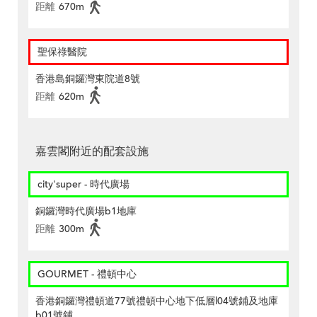
距離
670m
聖保祿醫院
香港島銅鑼灣東院道8號
距離
620m
嘉雲閣附近的配套設施
city'super - 時代廣場
銅鑼灣時代廣場b1地庫
距離
300m
GOURMET - 禮頓中心
香港銅鑼灣禮頓道77號禮頓中心地下低層l04號鋪及地庫
b01號鋪