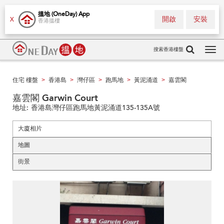
搵地 (OneDay) App
開啟
安裝
X
香港搵樓
搜索香港樓盤
Tog
navi
住宅 樓盤
香港島
灣仔區
跑馬地
黃泥涌道
嘉雲閣
>
>
>
>
>
嘉雲閣 Garwin Court
地址:
香港島灣仔區跑馬地黃泥涌道135-135A號
大廈相片
地圖
街景