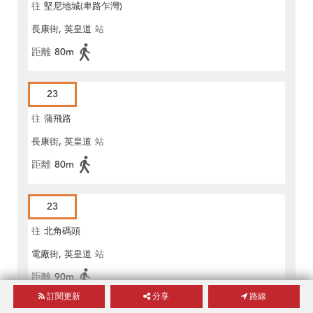
往
堅尼地城(卑路乍灣)
長康街, 英皇道
站
距離
80m
23
往
蒲飛路
長康街, 英皇道
站
距離
80m
23
往
北角碼頭
電廠街, 英皇道
站
距離
90m
訂閱更新
分享
路線