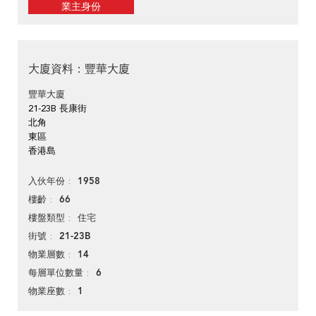
業主身份
大廈資料：豐華大廈
豐華大廈
21-23B 長康街
北角
東區
香港島
1958
入伙年份
66
樓齡
住宅
樓盤類型
21-23B
街號
14
物業層數
6
每層單位數量
1
物業座數