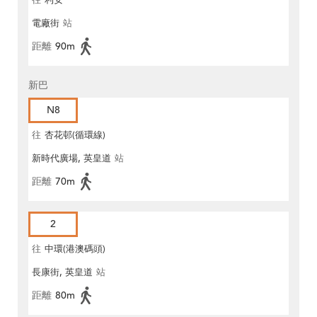
往
利安
電廠街
站
距離
90m
新巴
N8
往
杏花邨(循環線)
新時代廣場, 英皇道
站
距離
70m
2
往
中環(港澳碼頭)
長康街, 英皇道
站
距離
80m