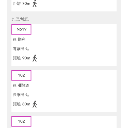
距離
70m
九巴/城巴
N619
往
順利
電廠街
站
距離
90m
102
往
彌敦道
長康街
站
距離
80m
102