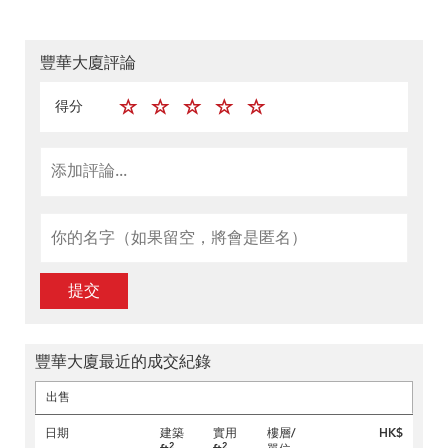
豐華大廈評論
得分
提交
豐華大廈最近的成交紀錄
出售
日期
建築
實用
樓層/
HK$
2
2