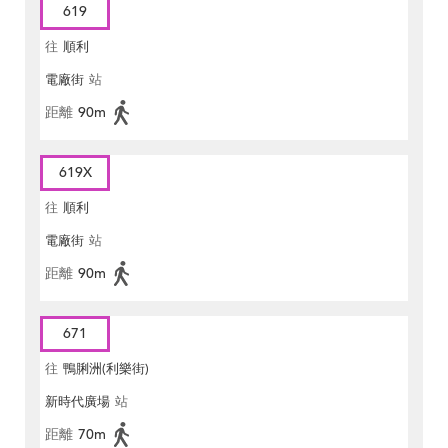
619
往
順利
電廠街
站
距離
90m
619X
往
順利
電廠街
站
距離
90m
671
往
鴨脷洲(利樂街)
新時代廣場
站
距離
70m