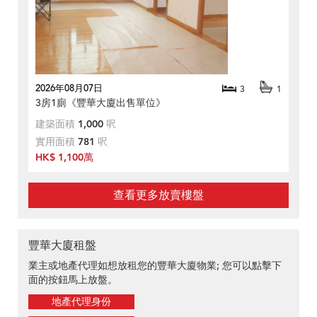
2026年08月07日
3
1
3房1廁《豐華大廈出售單位》
建築面積
1,000
呎
實用面積
781
呎
HK$ 1,100萬
查看更多放賣樓盤
豐華大廈租盤
業主或地產代理如想放租您的豐華大廈物業; 您可以點擊下
面的按鈕馬上放盤。
地產代理身份