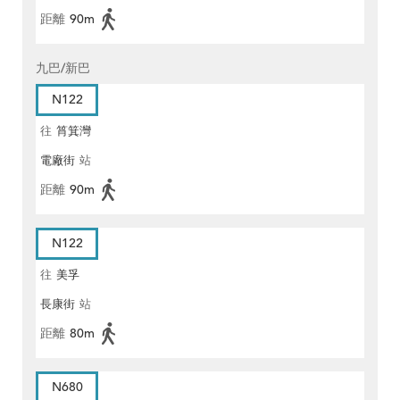
距離
90m
九巴/新巴
N122
往
筲箕灣
電廠街
站
距離
90m
N122
往
美孚
長康街
站
距離
80m
N680