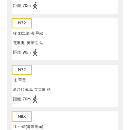
距離
70m
N72
往
鰂魚涌(海澤街)
電廠街, 英皇道
站
距離
90m
N72
往
華貴
新時代廣場, 英皇道
站
距離
70m
N8X
往
中環(港澳碼頭)