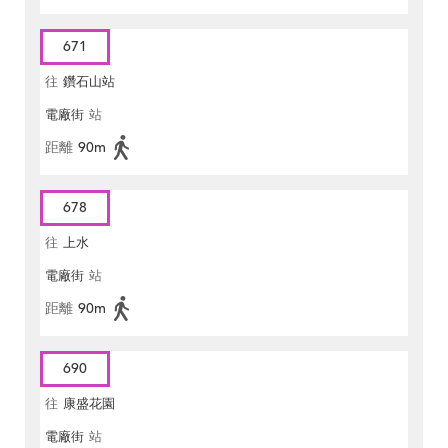
671
往
鑽石山站
電廠街
站
距離
90m
678
往
上水
電廠街
站
距離
90m
690
往
康盛花園
電廠街
站