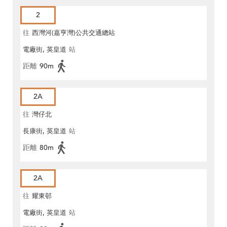
2
往
西灣河(嘉亨灣)公共交通總站
電廠街, 英皇道
站
距離
90m
2A
往
灣仔北
長康街, 英皇道
站
距離
80m
2A
往
耀東邨
電廠街, 英皇道
站