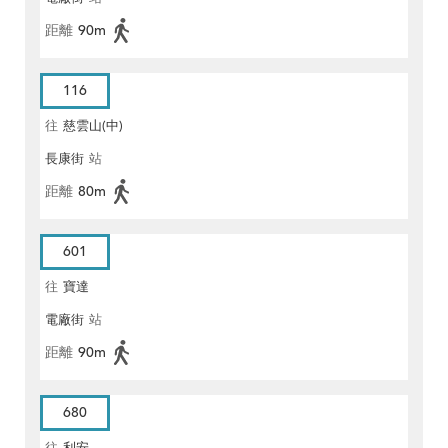
距離
90m
116
往
慈雲山(中)
長康街
站
距離
80m
601
往
寶達
電廠街
站
距離
90m
680