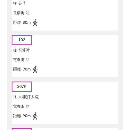
往
美孚
長康街
站
距離
80m
102
往
筲箕灣
電廠街
站
距離
90m
307P
往
大埔(汀太路)
電廠街
站
距離
90m