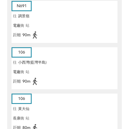
N691
往
調景嶺
電廠街
站
距離
90m
106
往
小西灣(藍灣半島)
電廠街
站
距離
90m
106
往
黃大仙
長康街
站
距離
80m