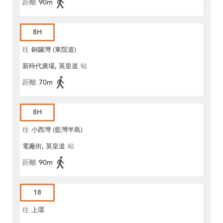
距離
90m
8H
往
銅鑼灣 (東院道)
新時代廣場, 英皇道
站
距離
70m
8H
往
小西灣 (藍灣半島)
電廠街, 英皇道
站
距離
90m
18
往
上環