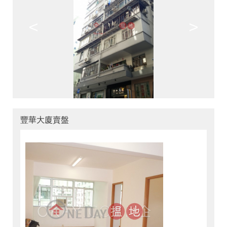
<
>
豐華大廈賣盤