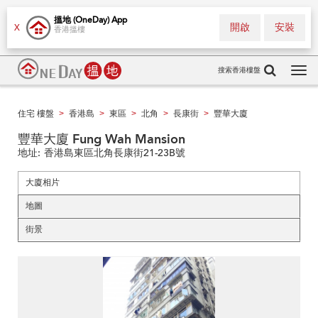
搵地 (OneDay) App
開啟
安裝
X
香港搵樓
搜索香港樓盤
Tog
navi
住宅 樓盤
香港島
東區
北角
長康街
豐華大廈
>
>
>
>
>
豐華大廈 Fung Wah Mansion
地址:
香港島東區北角長康街21-23B號
大廈相片
地圖
街景