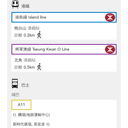
港鐵
港島綫 Island line
炮台山
港鐵站
距離
0.2km
將軍澳綫 Tseung Kwan O Line
北角
港鐵站
距離
0.5km
巴士
城巴
A11
往
機場(地面運輸中心)
新時代廣場, 英皇道
站