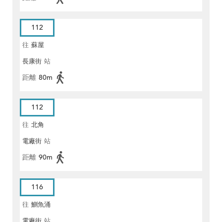
112
往
蘇屋
長康街
站
距離
80m
112
往
北角
電廠街
站
距離
90m
116
往
鰂魚涌
電廠街
站