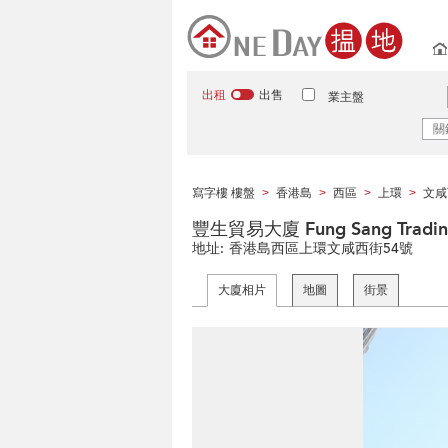
出租
出售
業主盤
寫字樓 樓盤
香港島
西區
上環
文咸
>
>
>
>
豐生貿易大廈 Fung Sang Trading
地址:
香港島西區上環文咸西街54號
大廈相片
地圖
街景