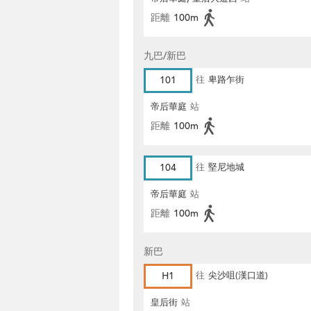
距離
100m
九巴/新巴
101
往
卑路乍街
帝后華庭
站
距離
100m
104
往
堅尼地城
帝后華庭
站
距離
100m
新巴
H1
往
尖沙咀(漢口道)
皇后街
站