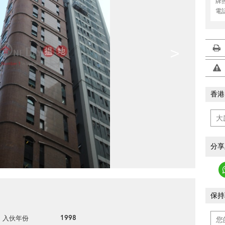
牌
電
>
香港
分享
保持
1998
入伙年份