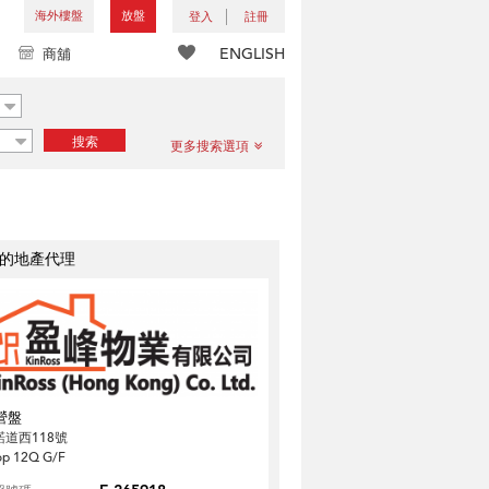
海外樓盤
放盤
登入
註冊
ENGLISH
商舖
搜索
更多搜索選項
的地產代理
營盤
諾道西118號
op 12Q G/F