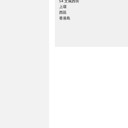
54 文咸西街
上環
西區
香港島