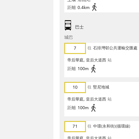
距離
0.4km
巴士
城巴
7
往
石排灣邨公共運輸交匯處
帝后華庭, 皇后大道西
站
距離
100m
10
往
堅尼地城
帝后華庭, 皇后大道西
站
距離
100m
71
往
中環(永和街)(循環線)
帝后華庭, 皇后大道西
站