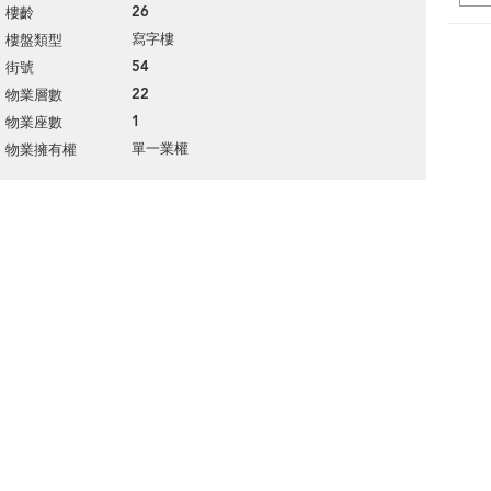
26
樓齡
寫字樓
樓盤類型
54
街號
22
物業層數
1
物業座數
單一業權
物業擁有權