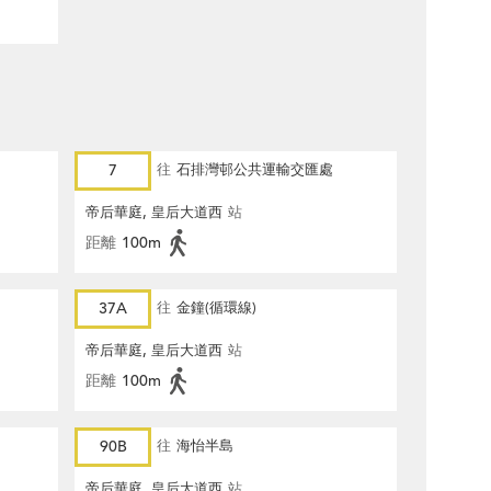
7
往
石排灣邨公共運輸交匯處
帝后華庭, 皇后大道西
站
距離
100m
37A
往
金鐘(循環線)
帝后華庭, 皇后大道西
站
距離
100m
90B
往
海怡半島
帝后華庭, 皇后大道西
站