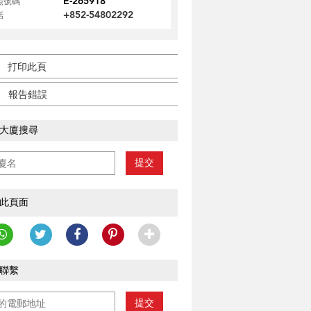
E-265918
照號碼
+852-54802292
話
打印此頁
報告錯誤
大廈搜尋
提交
此頁面
聯繫
提交