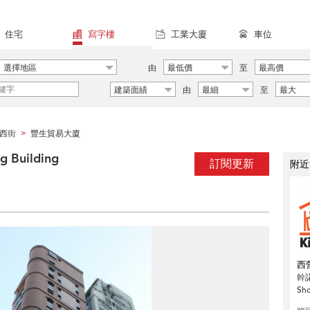
住宅
寫字樓
工業大廈
車位
選擇地區
由
最低價
至
最高價
建築面績
由
最細
至
最大
西街
豐生貿易大廈
>
 Building
訂閱更新
附近
西
幹
Sh