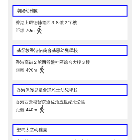
潮陽幼稚園
香港上環德輔道西３８號２字樓
距離
70m
基督教香港信義會基恩幼兒學校
香港高街２號西營盤社區綜合大樓３樓
距離
490m
香港保護兒童會譚雅士幼兒學校
香港西營盤醫院道佐治五世紀念公園
距離
440m
聖馬太堂幼稚園