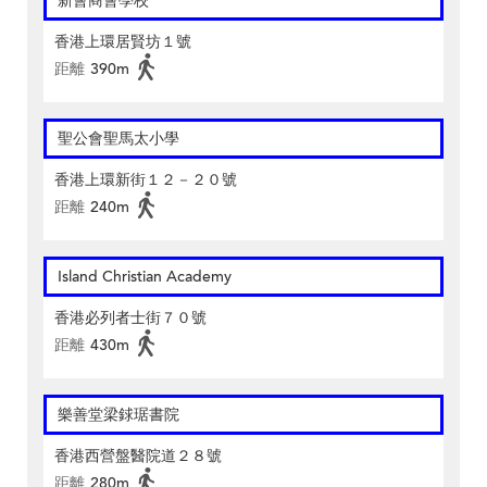
新會商會學校
香港上環居賢坊１號
距離
390m
聖公會聖馬太小學
香港上環新街１２－２０號
距離
240m
Island Christian Academy
香港必列者士街７０號
距離
430m
樂善堂梁銶琚書院
香港西營盤醫院道２８號
距離
280m