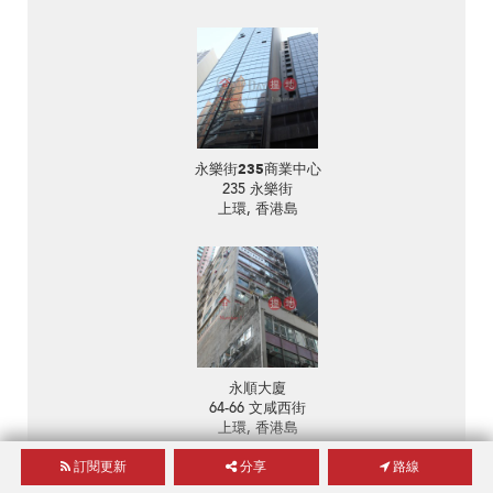
永樂街235商業中心
235 永樂街
上環, 香港島
永順大廈
64-66 文咸西街
上環, 香港島
訂閱更新
分享
路線
附近的地產代理