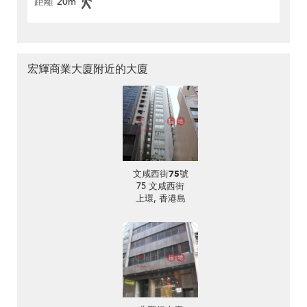
距離
20m
宏輝商業大廈附近的大廈
文咸西街75號
75 文咸西街
上環, 香港島