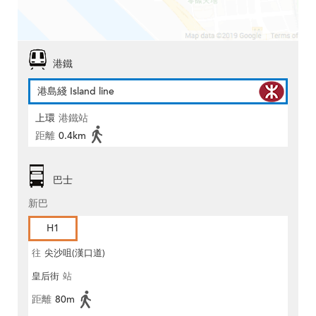
港鐵
港島綫 Island line
上環
港鐵站
距離
0.4km
巴士
新巴
H1
往
尖沙咀(漢口道)
皇后街
站
距離
80m