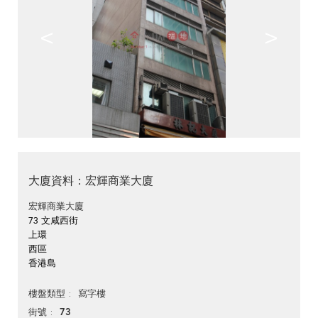
<
>
大廈資料：宏輝商業大廈
宏輝商業大廈
73 文咸西街
上環
西區
香港島
寫字樓
樓盤類型
73
街號