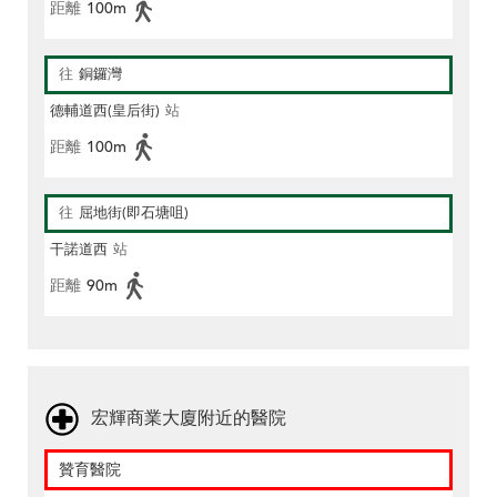
距離
100m
往
銅鑼灣
德輔道西(皇后街)
站
距離
100m
往
屈地街(即石塘咀)
干諾道西
站
距離
90m
宏輝商業大廈附近的醫院
贊育醫院