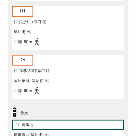
H1
往
尖沙咀 (漢口道)
皇后街
站
距離
80m
26
往
荷李活道(循環線)
帝后華庭, 皇后街
站
距離
80m
電車
往
跑馬地
德輔道西(皇后街)
站