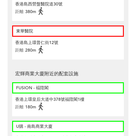
香港島西營盤醫院道30號
距離
380m
東華醫院
香港島上環普仁街12號
距離
280m
宏輝商業大廈附近的配套設施
FUSION - 褔陞閣
香港上環皇后大道中378號福陞閣1樓
距離
180m
U購 - 南島商業大廈