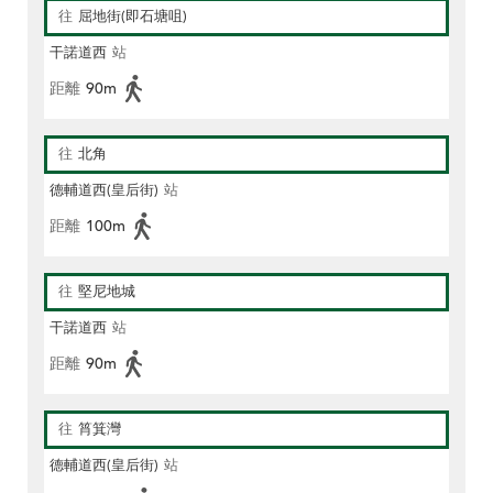
往
屈地街(即石塘咀)
干諾道西
站
距離
90m
往
北角
德輔道西(皇后街)
站
距離
100m
往
堅尼地城
干諾道西
站
距離
90m
往
筲箕灣
德輔道西(皇后街)
站