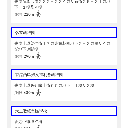
香港荷李活道２３２－２３４號及新街２９－３１號地
下、１樓及４樓
距離
220m
弘立幼稚園
香港上環普仁街１７號東輝花園地下２－３號舖及４號
舖地下連閣樓
距離
290m
香港西區婦女福利會幼稚園
香港上環必列啫士街６０號地下 １樓及３樓
距離
480m
天主教總堂區學校
香港中環律打街