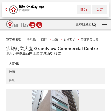
搵地 (OneDay) App
開啟
安裝
X
香港搵樓
搜索香港樓盤
Tog
navi
寫字樓 樓盤
香港島
西區
上環
文咸西街
宏輝商業大廈
>
>
>
>
>
宏輝商業大廈 Grandview Commercial Centre
地址:
香港島西區上環文咸西街73號
大廈相片
地圖
街景