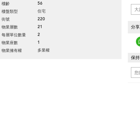
56
樓齡
住宅
樓盤類型
220
街號
分享
21
物業層數
2
每層單位數量
1
物業座數
多業權
物業擁有權
保持