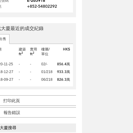
E-265918
照號碼
+852-54802292
話
成大廈最近的成交紀錄
出售
期
建築
實用
樓層/
HK$
2
2
ft
ft
單位
856.4萬
0-11-25
-
-
02/-
933.3萬
18-12-27
-
-
01/218
826.3萬
18-09-27
-
-
06/218
打印此頁
報告錯誤
大廈搜尋