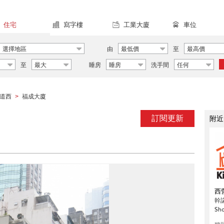
住宅
寫字樓
工業大廈
車位
選擇地區
由
最低價
至
最高價
至
最大
睡房
睡房
洗手間
任何
道西
福成大廈
>
訂閱更新
附近
西
幹
Sh