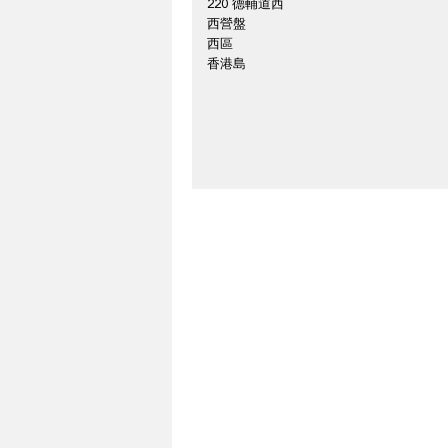
220 德輔道西
西營盤
西區
香港島