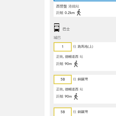
西營盤
港鐵站
距離
0.2km
巴士
城巴
1
往
跑馬地(上)
正街, 德輔道西
站
距離
90m
5B
往
銅鑼灣
正街, 德輔道西
站
距離
90m
5B
往
銅鑼灣