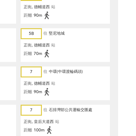
正街, 德輔道西
站
距離
90m
5B
往
堅尼地城
正街, 德輔道西
站
距離
70m
7
往
中環(中環渡輪碼頭)
正街, 德輔道西
站
距離
90m
7
往
石排灣邨公共運輸交匯處
正街, 皇后大道西
站
距離
100m