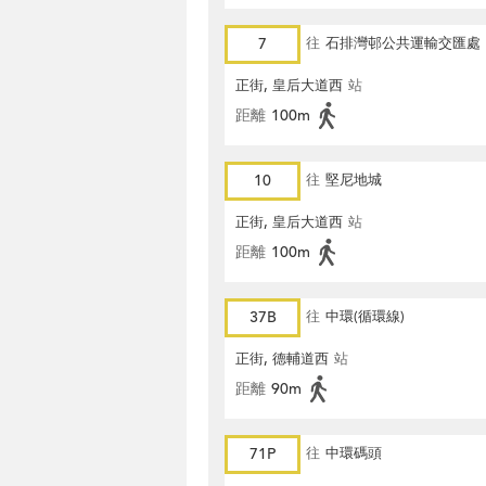
7
往
石排灣邨公共運輸交匯處
正街, 皇后大道西
站
距離
100m
10
往
堅尼地城
正街, 皇后大道西
站
距離
100m
37B
往
中環(循環線)
正街, 德輔道西
站
距離
90m
71P
往
中環碼頭