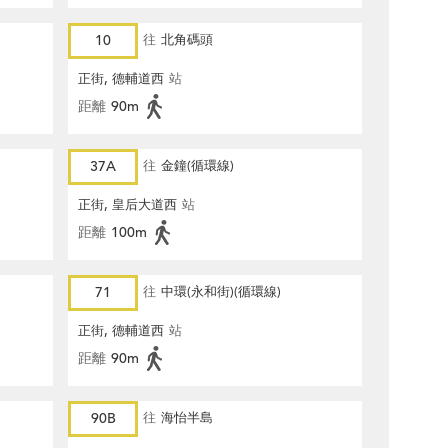
10
往
北角碼頭
正街, 德輔道西
站
距離
90m
37A
往
金鐘(循環線)
正街, 皇后大道西
站
距離
100m
71
往
中環(永和街)(循環線)
正街, 德輔道西
站
距離
90m
90B
往
海怡半島