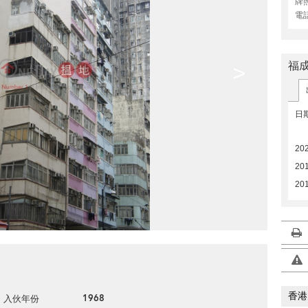
牌
電
福
>
日
202
20
20
香港
1968
入伙年份