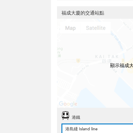
福成大廈的交通站點
顯示福成
港鐵
港島綫 Island line