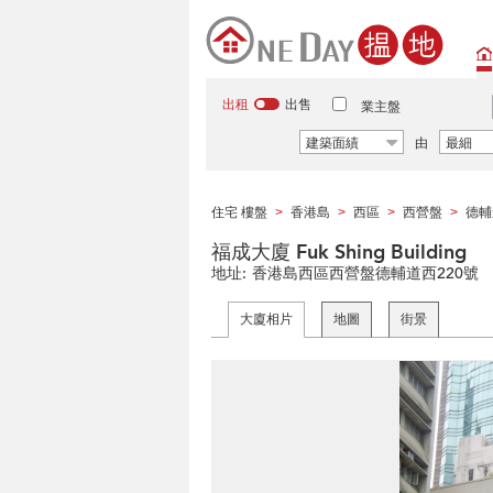
出租
出售
業主盤
建築面績
由
最細
住宅 樓盤
香港島
西區
西營盤
德輔
>
>
>
>
福成大廈 Fuk Shing Building
地址:
香港島西區西營盤德輔道西220號
大廈相片
地圖
街景