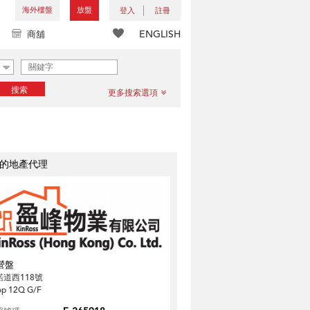
海外樓盤
放盤
登入
註冊
ENGLISH
商舖
搜索
更多搜索選項
的地產代理
營盤
諾道西118號
op 12Q G/F