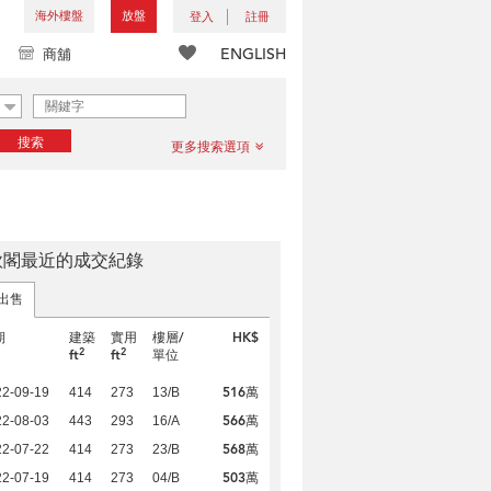
海外樓盤
放盤
登入
註冊
ENGLISH
商舖
搜索
更多搜索選項
欣閣最近的成交紀錄
出售
期
建築
實用
樓層/
HK$
2
2
ft
ft
單位
516萬
22-09-19
414
273
13/B
566萬
22-08-03
443
293
16/A
568萬
22-07-22
414
273
23/B
503萬
22-07-19
414
273
04/B