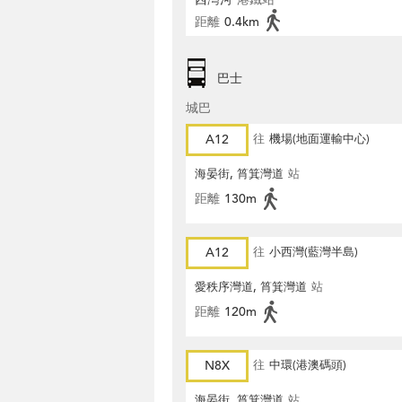
距離
0.4km
巴士
城巴
A12
往
機場(地面運輸中心)
海晏街, 筲箕灣道
站
距離
130m
A12
往
小西灣(藍灣半島)
愛秩序灣道, 筲箕灣道
站
距離
120m
N8X
往
中環(港澳碼頭)
海晏街, 筲箕灣道
站