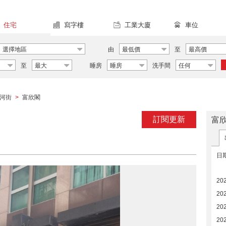
住宅
寫字樓
工業大廈
車位
選擇地區
由
最低價
至
最高價
至
最大
睡房
睡房
洗手間
任何
河街
富欣閣
>
訂閱更新
富
日
20
20
20
20