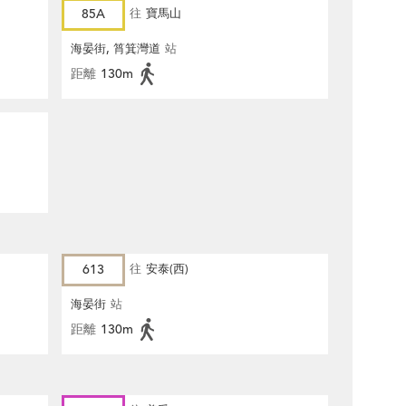
85A
往
寶馬山
海晏街, 筲箕灣道
站
距離
130m
613
往
安泰(西)
海晏街
站
距離
130m