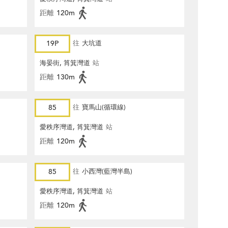
距離
120m
19P
往
大坑道
海晏街, 筲箕灣道
站
距離
130m
85
往
寶馬山(循環線)
愛秩序灣道, 筲箕灣道
站
距離
120m
85
往
小西灣(藍灣半島)
愛秩序灣道, 筲箕灣道
站
距離
120m