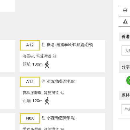
香港
A12
往
機場 (經國泰城/民航處總部)
海晏街, 筲箕灣道
站
距離
130m
分享
A12
往
小西灣(藍灣半島)
愛秩序灣道, 筲箕灣道
站
保持
距離
120m
N8X
往
小西灣(藍灣半島)
愛秩序灣道, 筲箕灣道
站