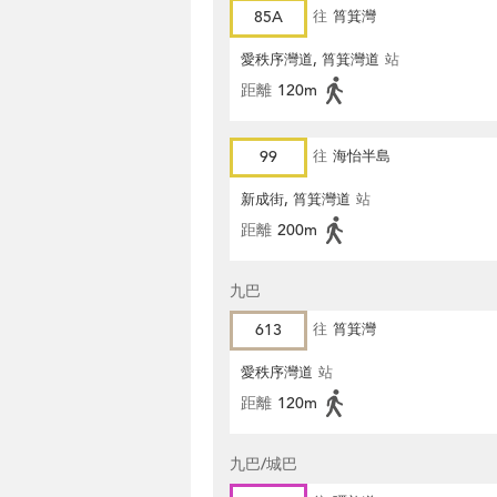
85A
往
筲箕灣
愛秩序灣道, 筲箕灣道
站
距離
120m
99
往
海怡半島
新成街, 筲箕灣道
站
距離
200m
九巴
613
往
筲箕灣
愛秩序灣道
站
距離
120m
九巴/城巴