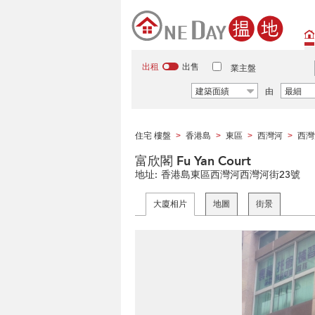
出租
出售
業主盤
建築面績
由
最細
住宅 樓盤
香港島
東區
西灣河
西灣
>
>
>
>
富欣閣 Fu Yan Court
地址:
香港島東區西灣河西灣河街23號
大廈相片
地圖
街景