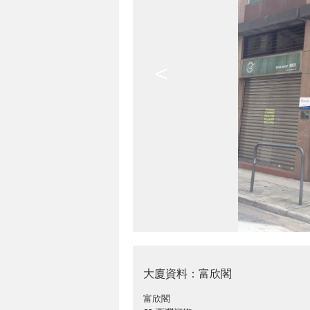
<
大廈資料：富欣閣
富欣閣