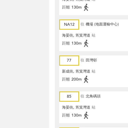
距離
130m
NA12
往
機場 (地面運輸中心)
海晏街, 筲箕灣道
站
距離
130m
77
往
田灣邨
新成街, 筲箕灣道
站
距離
200m
85
往
北角碼頭
海晏街, 筲箕灣道
站
距離
130m