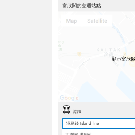
富欣閣的交通站點
顯示富欣
港鐵
港島綫 Island line
西灣河
港鐵站