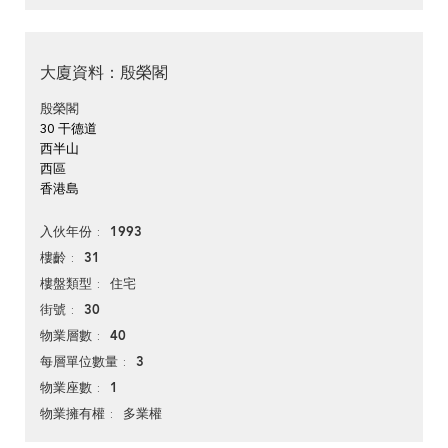
大廈資料：殷榮閣
殷榮閣
30 干德道
西半山
西區
香港島
1993
入伙年份
31
樓齡
住宅
樓盤類型
30
街號
40
物業層數
3
每層單位數量
1
物業座數
多業權
物業擁有權