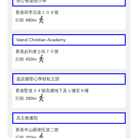
聖公會基恩小學
香港荷李活道１０９號
距離
480m
Island Christian Academy
香港必列者士街７０號
距離
450m
嘉諾撒聖心學校私立部
香港堅道３４號高層地下及１樓至６樓
距離
280m
高主教書院
香港半山羅便臣道二號
距離
350m