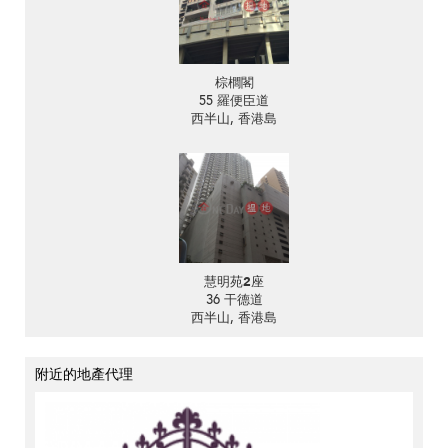
棕櫚閣
55 羅便臣道
西半山, 香港島
慧明苑2座
36 干德道
西半山, 香港島
附近的地產代理