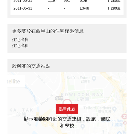
1,280萬
2011-05-31
1,197
991
01/B
1,280萬
2011-05-31
-
-
L3/48
更多關於在西半山的住宅樓盤信息
住宅出售
住宅出租
殷榮閣的交通站點
點擊此處
顯示殷榮閣附近的交通連線，設施，醫院
和學校