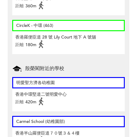
距離
360m
CircleK - 中環 (463)
香港羅便臣道 28 號 Lily Court 地下 A 號舖
距離
180m
殷榮閣附近的學校
明愛聖方濟各幼稚園
香港中環堅道二號明愛中心
距離
420m
Carmel School (幼稚園部)
香港半山羅便臣道７０號３＆４樓