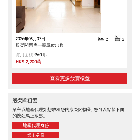
2026年08月07日
2
2
殷榮閣兩房一廳單位出售
實用面積
960
呎
HK$ 2,200萬
查看更多放賣樓盤
殷榮閣租盤
業主或地產代理如想放租您的殷榮閣物業; 您可以點擊下面
的按鈕馬上放盤。
地產代理身份
業主身份