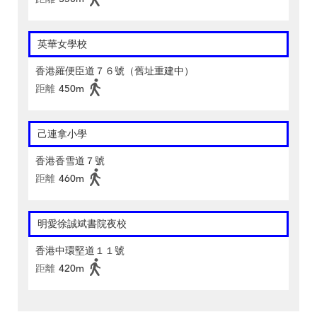
英華女學校
香港羅便臣道７６號（舊址重建中）
距離
450m
己連拿小學
香港香雪道７號
距離
460m
明愛徐誠斌書院夜校
香港中環堅道１１號
距離
420m