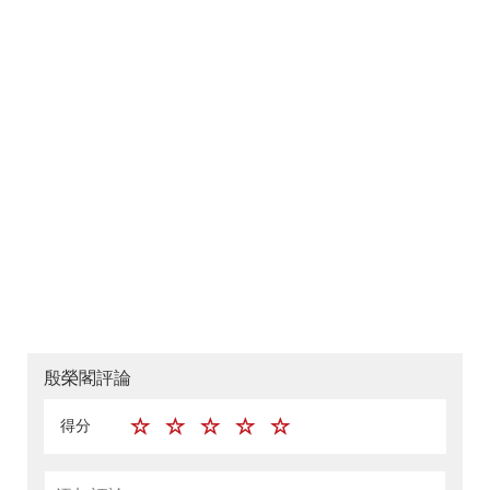
殷榮閣評論
得分