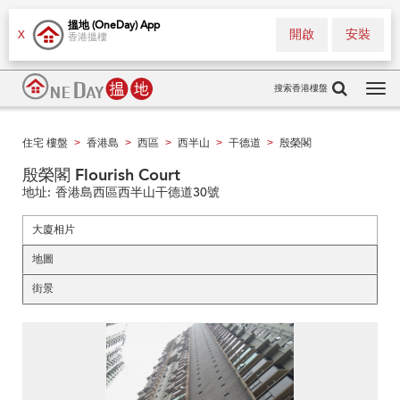
搵地 (OneDay) App
開啟
安裝
X
香港搵樓
搜索香港樓盤
Tog
navi
住宅 樓盤
香港島
西區
西半山
干德道
殷榮閣
>
>
>
>
>
殷榮閣 Flourish Court
地址:
香港島西區西半山干德道30號
大廈相片
地圖
街景