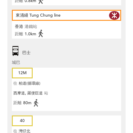
距離
0.8km
東涌綫 Tung Chung line
香港
港鐵站
距離
1.0km
巴士
城巴
12M
往
柏道(循環線)
西摩道, 羅便臣道
站
距離
80m
40
往
灣仔北