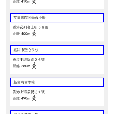
距離
410m
英皇書院同學會小學
香港必列者士街５８號
距離
400m
嘉諾撒聖心學校
香港中環堅道２６號
距離
280m
新會商會學校
香港上環居賢坊１號
距離
490m