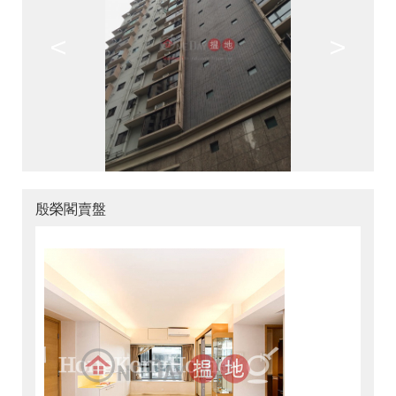
<
>
殷榮閣賣盤