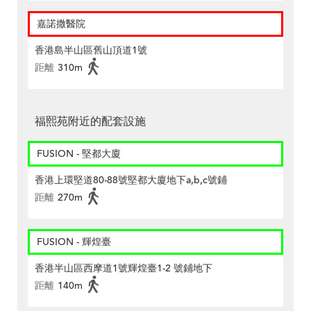
嘉諾撒醫院
香港島半山區舊山頂道1號
距離
310m
福熙苑附近的配套設施
FUSION - 堅都大廈
香港上環堅道80-88號堅都大廈地下a,b,c號鋪
距離
270m
FUSION - 輝煌臺
香港半山區西摩道1號輝煌臺1-2 號鋪地下
距離
140m