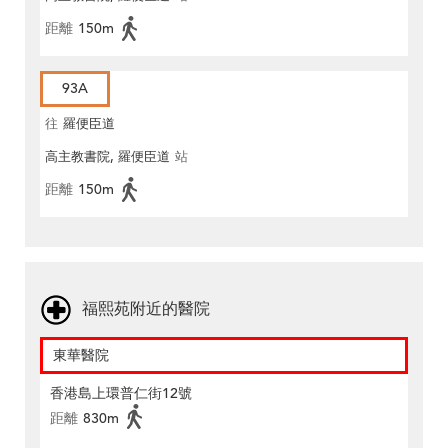
距離
150m
93A
往
羅便臣道
高主教書院, 羅便臣道
站
距離
150m
福熙苑附近的醫院
東華醫院
香港島上環普仁街12號
距離
830m