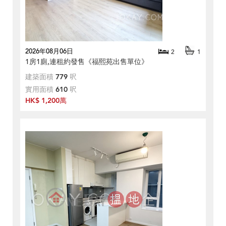
2026年08月06日
2
1
1房1廁,連租約發售《福熙苑出售單位》
建築面積
779
呎
實用面積
610
呎
HK$ 1,200萬