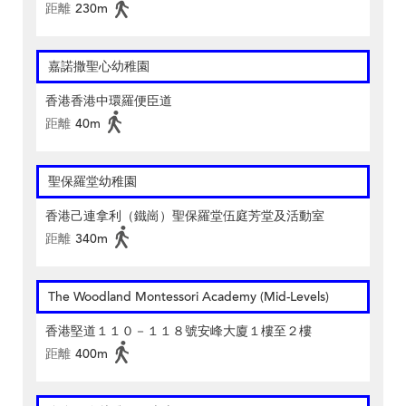
距離
230m
嘉諾撒聖心幼稚園
香港香港中環羅便臣道
距離
40m
聖保羅堂幼稚園
香港己連拿利（鐵崗）聖保羅堂伍庭芳堂及活動室
距離
340m
The Woodland Montessori Academy (Mid-Levels)
香港堅道１１０－１１８號安峰大廈１樓至２樓
距離
400m