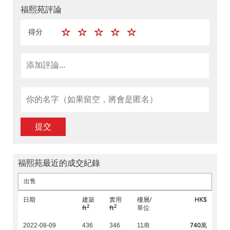
福熙苑評論
得分
提交
福熙苑最近的成交紀錄
出售
日期
建築
實用
樓層/
HK$
2
2
ft
ft
單位
740萬
2022-08-09
436
346
11/B