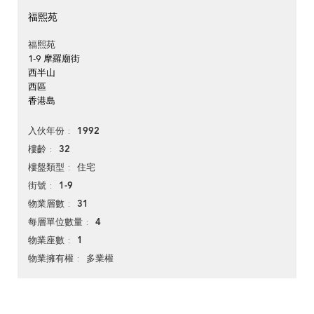
福熙苑
福熙苑
1-9 摩羅廟街
西半山
西區
香港島
1992
入伙年份
32
樓齡
住宅
樓盤類型
1-9
街號
31
物業層數
4
每層單位數量
1
物業座數
多業權
物業擁有權