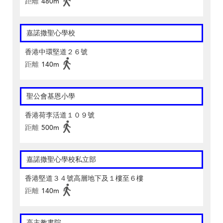
距離
480m
嘉諾撒聖心學校
香港中環堅道２６號
距離
140m
聖公會基恩小學
香港荷李活道１０９號
距離
500m
嘉諾撒聖心學校私立部
香港堅道３４號高層地下及１樓至６樓
距離
140m
高主教書院