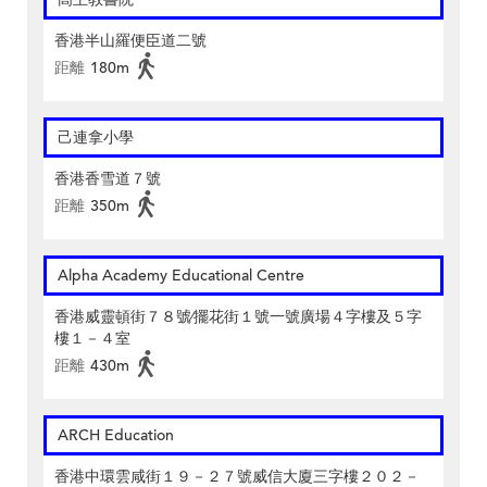
香港半山羅便臣道二號
距離
180m
己連拿小學
香港香雪道７號
距離
350m
Alpha Academy Educational Centre
香港威靈頓街７８號∕擺花街１號一號廣場４字樓及５字
樓１－４室
距離
430m
ARCH Education
香港中環雲咸街１９－２７號威信大廈三字樓２０２－