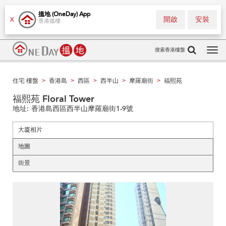
搵地 (OneDay) App
開啟
安裝
X
香港搵樓
搜索香港樓盤
Tog
navi
住宅 樓盤
香港島
西區
西半山
摩羅廟街
福熙苑
>
>
>
>
>
福熙苑 Floral Tower
地址:
香港島西區西半山摩羅廟街1-9號
大廈相片
地圖
街景