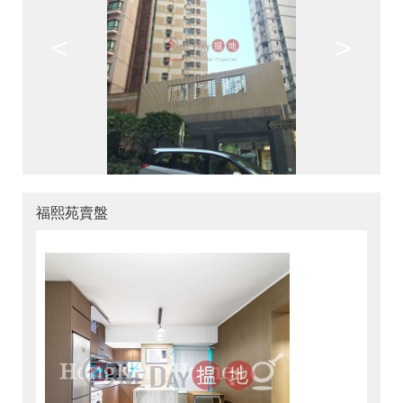
<
>
福熙苑賣盤