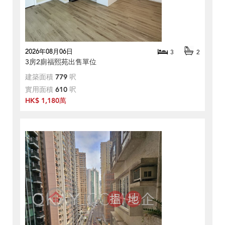
2026年08月06日
3
2
3房2廁福熙苑出售單位
建築面積
779
呎
實用面積
610
呎
HK$ 1,180萬