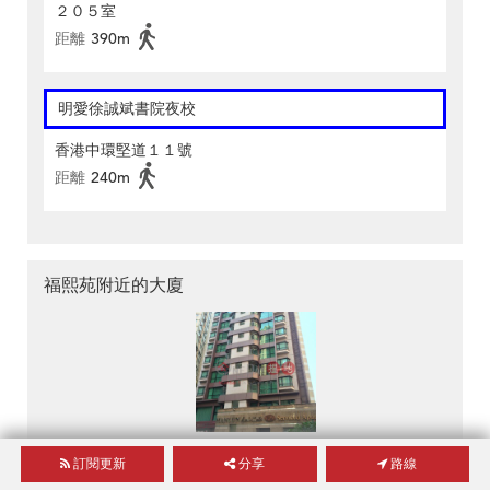
２０５室
距離
390m
明愛徐誠斌書院夜校
香港中環堅道１１號
距離
240m
福熙苑附近的大廈
麗華大廈
訂閱更新
分享
路線
28 羅便臣道