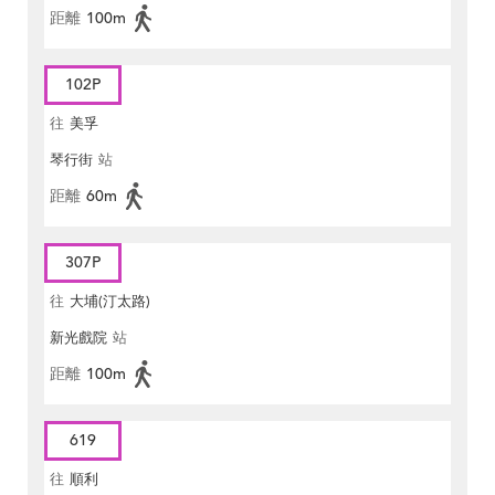
距離
100m
102P
往
美孚
琴行街
站
距離
60m
307P
往
大埔(汀太路)
新光戲院
站
距離
100m
619
往
順利