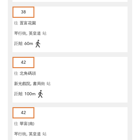
38
往
置富花園
琴行街, 英皇道
站
距離
60m
42
往
北角碼頭
新光戲院, 書局街
站
距離
100m
42
往
華富(南)
琴行街, 英皇道
站