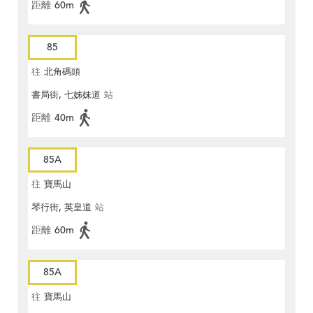
距離
60m
85
往
北角碼頭
書局街, 七姊妹道
站
距離
40m
85A
往
寶馬山
琴行街, 英皇道
站
距離
60m
85A
往
寶馬山