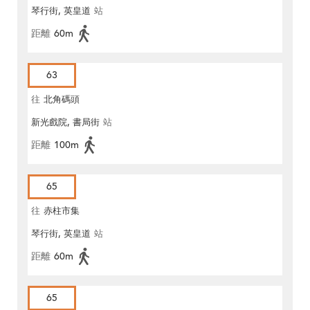
琴行街, 英皇道
站
距離
60m
63
往
北角碼頭
新光戲院, 書局街
站
距離
100m
65
往
赤柱市集
琴行街, 英皇道
站
距離
60m
65