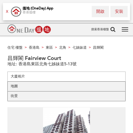
搵地 (OneDay) App
開啟
安裝
X
香港搵樓
搜索香港樓盤
Tog
navi
住宅 樓盤
香港島
東區
北角
七姊妹道
昌輝閣
>
>
>
>
>
昌輝閣 Fairview Court
地址:
香港島東區北角七姊妹道5-13號
大廈相片
地圖
街景