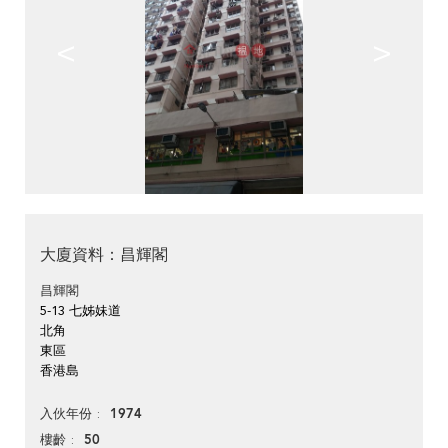
<
>
大廈資料：昌輝閣
昌輝閣
5-13 七姊妹道
北角
東區
香港島
1974
入伙年份
50
樓齡