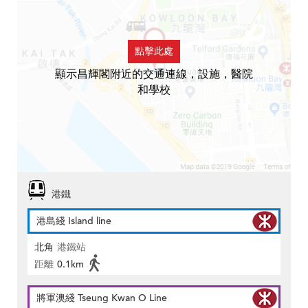
點擊此處
顯示昌輝閣附近的交通連線，設施，醫院
和學校
港鐵
港島綫 Island line
北角
港鐵站
距離
0.1km
將軍澳綫 Tseung Kwan O Line