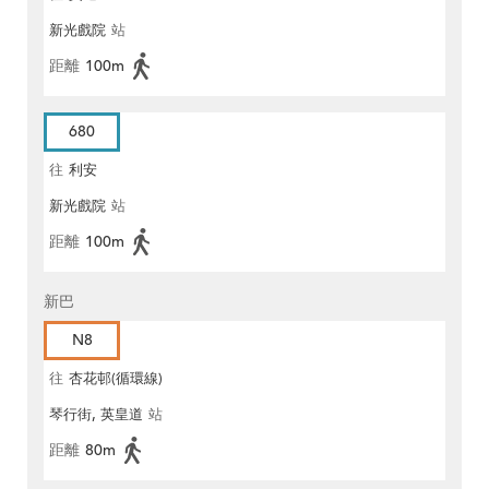
新光戲院
站
距離
100m
680
往
利安
新光戲院
站
距離
100m
新巴
N8
往
杏花邨(循環線)
琴行街, 英皇道
站
距離
80m