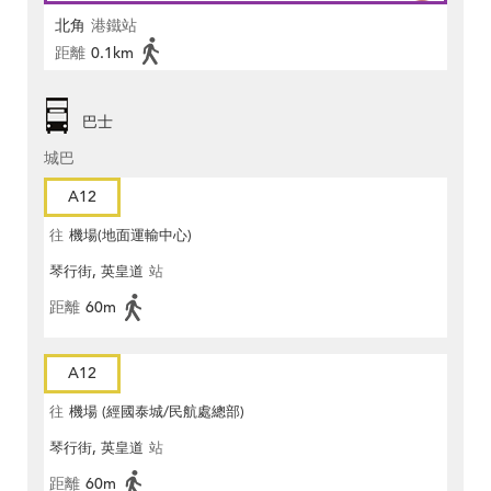
北角
港鐵站
距離
0.1km
巴士
城巴
A12
往
機場(地面運輸中心)
琴行街, 英皇道
站
距離
60m
A12
往
機場 (經國泰城/民航處總部)
琴行街, 英皇道
站
距離
60m