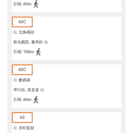
距離
60m
42C
往
北角碼頭
新光戲院, 書局街
站
距離
100m
42C
往
數碼港
琴行街, 英皇道
站
距離
60m
63
往
赤柱監獄