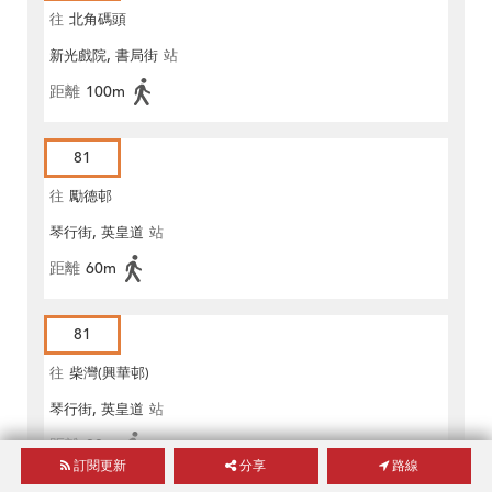
往
北角碼頭
新光戲院, 書局街
站
距離
100m
81
往
勵德邨
琴行街, 英皇道
站
距離
60m
81
往
柴灣(興華邨)
琴行街, 英皇道
站
距離
80m
訂閱更新
分享
路線