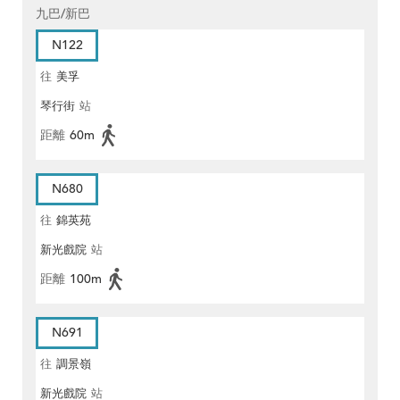
九巴/新巴
N122
往
美孚
琴行街
站
距離
60m
N680
往
錦英苑
新光戲院
站
距離
100m
N691
往
調景嶺
新光戲院
站