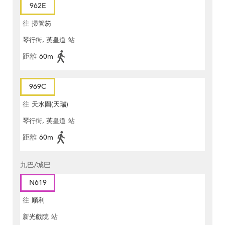
962E
往
掃管笏
琴行街, 英皇道
站
距離
60m
969C
往
天水圍(天瑞)
琴行街, 英皇道
站
距離
60m
九巴/城巴
N619
往
順利
新光戲院
站