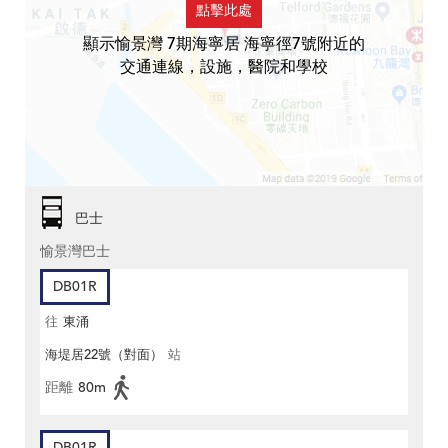
點擊此處
顯示愉景灣 7期海寧居 海寧徑7號附近的
交通連線，設施，醫院和學校
巴士
愉景灣巴士
DB01R
往
東涌
海堤居22號（對面）
站
距離
80m
DB01R