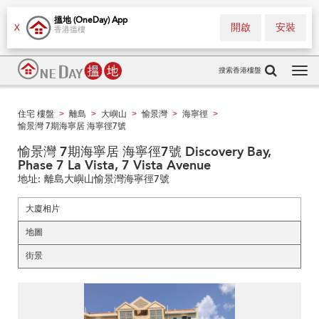
搵地 (OneDay) App
開啟
安裝
X
香港搵樓
搜索香港樓盤
Tog
navi
住宅 樓盤
離島
大嶼山
愉景灣
海寧徑
>
>
>
>
>
愉景灣 7期海寧居 海寧徑7號
愉景灣 7期海寧居 海寧徑7號 Discovery Bay,
Phase 7 La Vista, 7 Vista Avenue
地址:
離島大嶼山愉景灣海寧徑7號
大廈相片
地圖
街景