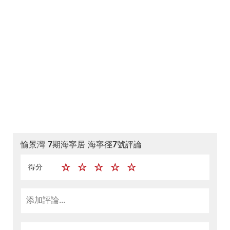
愉景灣 7期海寧居 海寧徑7號評論
得分