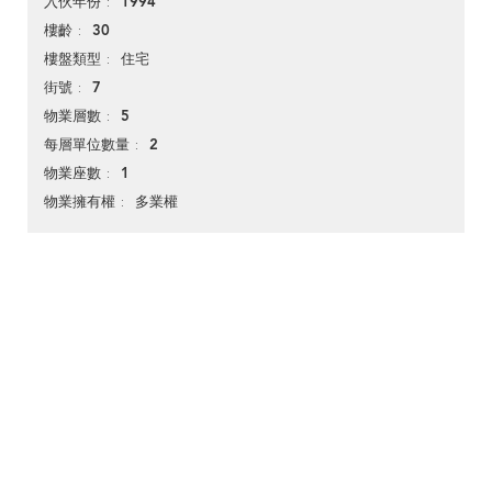
1994
入伙年份
30
樓齡
住宅
樓盤類型
7
街號
5
物業層數
2
每層單位數量
1
物業座數
多業權
物業擁有權