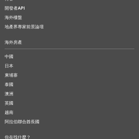
開發者API
海外樓盤
地產界專家前景論壇
海外房產
中國
日本
柬埔寨
泰國
澳洲
英國
越南
阿拉伯聯合酋長國
你在找什麼？