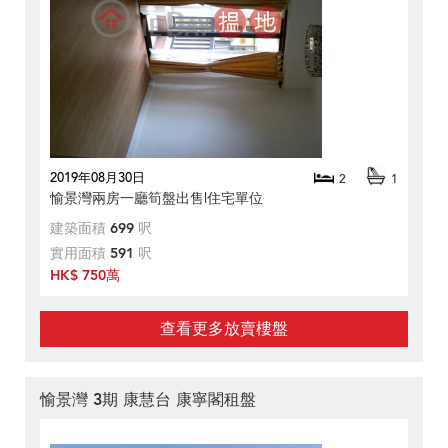
2019年08月30日
2
1
愉景灣兩房一廳筍盤出售|住宅單位
建築面積
699
呎
實用面積
591
呎
HK$ 750萬
查看更多放賣樓盤
愉景灣 3期 康慧台 康寧閣租盤