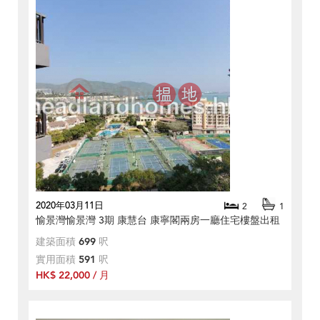
2020年03月11日
2
1
愉景灣愉景灣 3期 康慧台 康寧閣兩房一廳住宅樓盤出租
建築面積
699
呎
實用面積
591
呎
HK$ 22,000 / 月