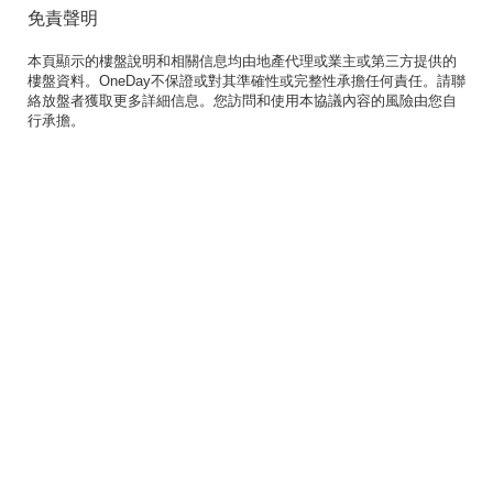
免責聲明
本頁顯示的樓盤說明和相關信息均由地產代理或業主或第三方提供的
樓盤資料。OneDay不保證或對其準確性或完整性承擔任何責任。請聯
絡放盤者獲取更多詳細信息。您訪問和使用本協議內容的風險由您自
行承擔。