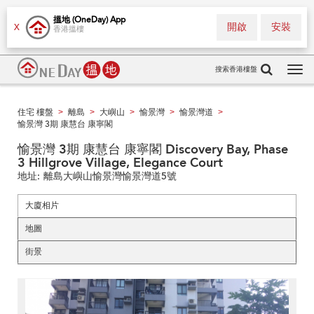
搵地 (OneDay) App
開啟
安裝
X
香港搵樓
搜索香港樓盤
Tog
navi
住宅 樓盤
離島
大嶼山
愉景灣
愉景灣道
>
>
>
>
>
愉景灣 3期 康慧台 康寧閣
愉景灣 3期 康慧台 康寧閣 Discovery Bay, Phase
3 Hillgrove Village, Elegance Court
地址:
離島大嶼山愉景灣愉景灣道5號
大廈相片
地圖
街景