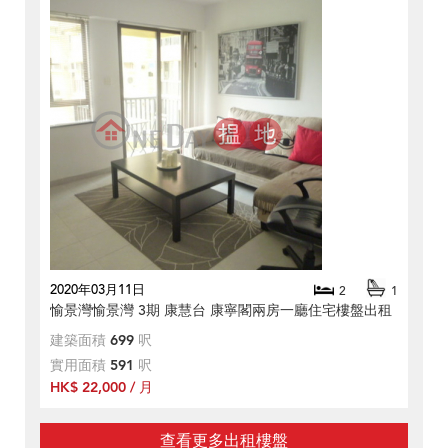
2020年03月11日
2
1
愉景灣愉景灣 3期 康慧台 康寧閣兩房一廳住宅樓盤出租
建築面積
699
呎
實用面積
591
呎
HK$ 22,000 / 月
查看更多出租樓盤