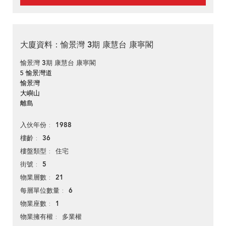
大廈資料：愉景灣 3期 康慧台 康寧閣
愉景灣 3期 康慧台 康寧閣
5 愉景灣道
愉景灣
大嶼山
離島
1988
入伙年份
36
樓齡
住宅
樓盤類型
5
街號
21
物業層數
6
每層單位數量
1
物業座數
多業權
物業擁有權