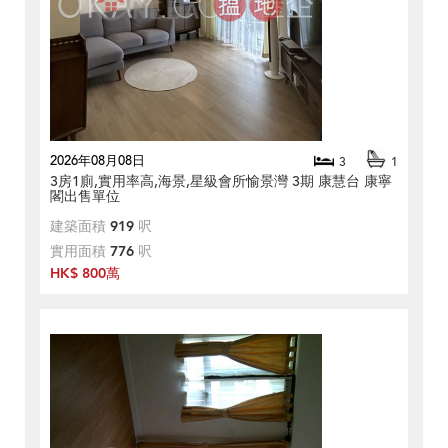
2026年08月08日
3
1
3房1廁,實用率高,海景,星級會所愉景灣 3期 康慧台 康寧
閣出售單位
建築面積
919
呎
實用面積
776
呎
HK$ 800萬