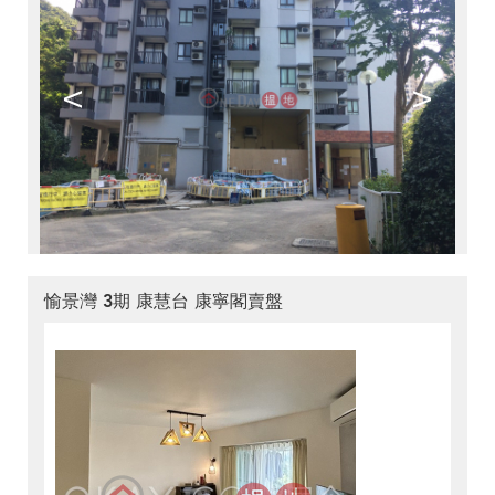
<
>
愉景灣 3期 康慧台 康寧閣賣盤