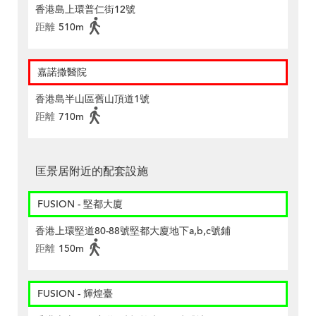
香港島上環普仁街12號
距離
510m
嘉諾撒醫院
香港島半山區舊山頂道1號
距離
710m
匡景居附近的配套設施
FUSION - 堅都大廈
香港上環堅道80-88號堅都大廈地下a,b,c號鋪
距離
150m
FUSION - 輝煌臺