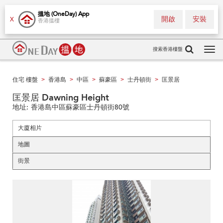
搵地 (OneDay) App
開啟
安裝
X
香港搵樓
搜索香港樓盤
Tog
navi
住宅 樓盤
香港島
中區
蘇豪區
士丹頓街
匡景居
>
>
>
>
>
匡景居 Dawning Height
地址:
香港島中區蘇豪區士丹頓街80號
大廈相片
地圖
街景