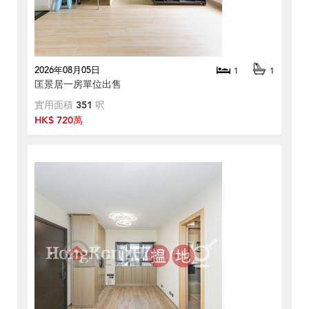
2026年08月05日
1
1
匡景居一房單位出售
實用面積
351
呎
HK$ 720萬