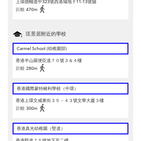
上環德輔道中323號西港城地下11-13號舖
距離
470m
匡景居附近的學校
Carmel School (幼稚園部)
香港半山羅便臣道７０號３＆４樓
距離
280m
香港國際蒙特梭利學校（中環）
香港上環文咸東街３５－４３號文華大廈３樓
距離
300m
香港真光幼稚園（堅道）
香港堅道７５號地下至二樓