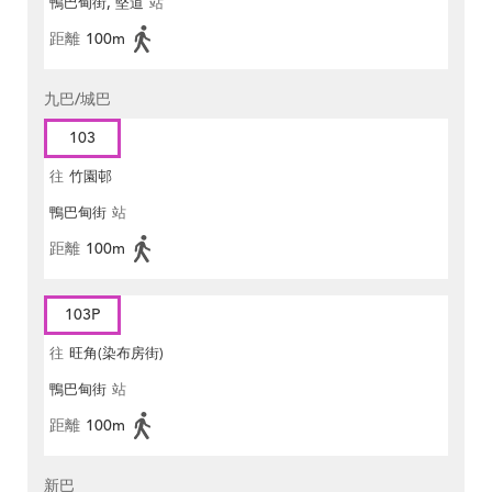
鴨巴甸街, 堅道
站
距離
100m
九巴/城巴
103
往
竹園邨
鴨巴甸街
站
距離
100m
103P
往
旺角(染布房街)
鴨巴甸街
站
距離
100m
新巴