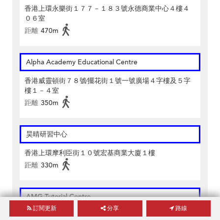
香港上環永樂街１７７－１８３號永德商業中心４樓４
０６室
距離
470m
Alpha Academy Educational Centre
香港威靈頓街７８號∕擺花街１號一號廣場４字樓及５字
樓１－４室
距離
350m
昊晴研習中心
香港上環摩利臣街１０號宏基商業大廈１樓
距離
330m
AMG Tutorial Centre
訂閱更新
分享
路線
香港皇后大道中７９－８３號萬興商業大廈３樓