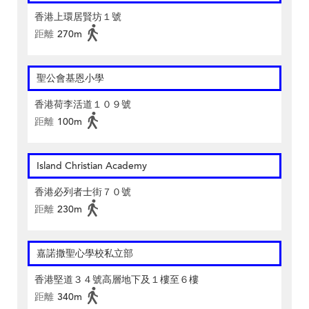
香港上環居賢坊１號
距離
270m
聖公會基恩小學
香港荷李活道１０９號
距離
100m
Island Christian Academy
香港必列者士街７０號
距離
230m
嘉諾撒聖心學校私立部
香港堅道３４號高層地下及１樓至６樓
距離
340m