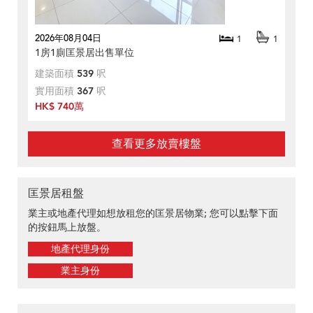
2026年08月04日
1
1
1房1廁匡景居出售單位
建築面積
539
呎
實用面積
367
呎
HK$ 740萬
查看更多放賣樓盤
匡景居租盤
業主或地產代理如想放租您的匡景居物業; 您可以點擊下面
的按鈕馬上放盤。
地產代理身份
業主身份