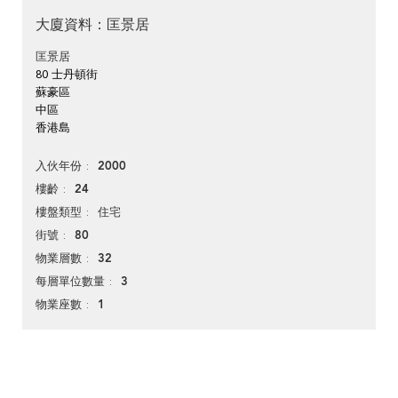
大廈資料：匡景居
匡景居
80 士丹頓街
蘇豪區
中區
香港島
2000
入伙年份
24
樓齡
住宅
樓盤類型
80
街號
32
物業層數
3
每層單位數量
1
物業座數