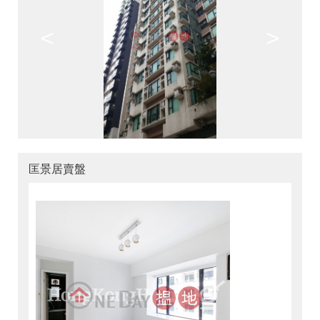
<
>
匡景居賣盤