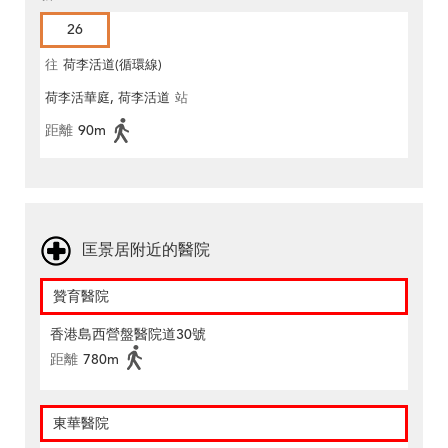
26
往
荷李活道(循環線)
荷李活華庭, 荷李活道
站
距離
90m
匡景居附近的醫院
贊育醫院
香港島西營盤醫院道30號
距離
780m
東華醫院