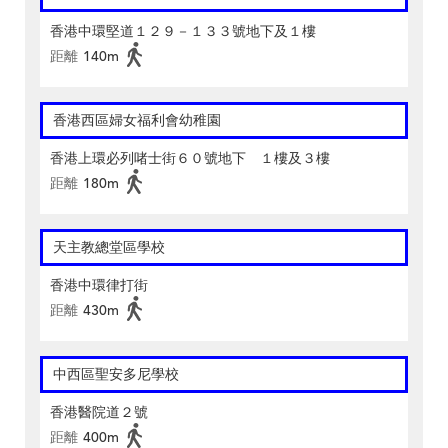
香港中環堅道１２９－１３３號地下及１樓
距離
140m
香港西區婦女福利會幼稚園
香港上環必列啫士街６０號地下 １樓及３樓
距離
180m
天主教總堂區學校
香港中環律打街
距離
430m
中西區聖安多尼學校
香港醫院道２號
距離
400m