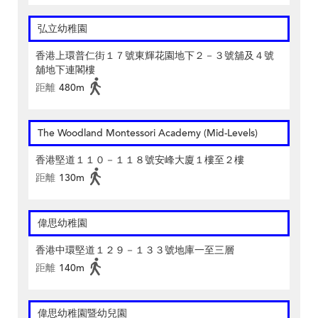
弘立幼稚園
香港上環普仁街１７號東輝花園地下２－３號舖及４號
舖地下連閣樓
距離
480m
The Woodland Montessori Academy (Mid-Levels)
香港堅道１１０－１１８號安峰大廈１樓至２樓
距離
130m
偉思幼稚園
香港中環堅道１２９－１３３號地庫一至三層
距離
140m
偉思幼稚園暨幼兒園