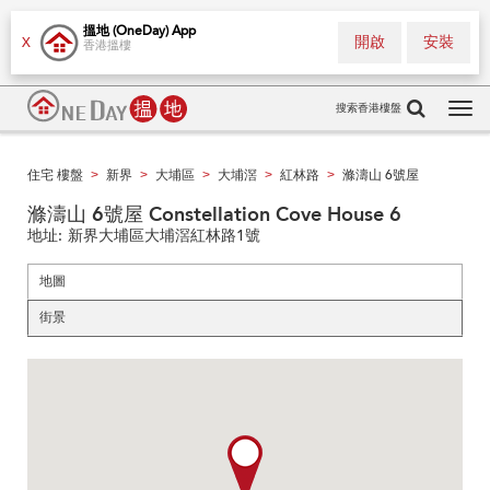
搵地 (OneDay) App
開啟
安裝
X
香港搵樓
搜索香港樓盤
Tog
navi
住宅 樓盤
新界
大埔區
大埔滘
紅林路
滌濤山 6號屋
>
>
>
>
>
滌濤山 6號屋 Constellation Cove House 6
地址:
新界大埔區大埔滘紅林路1號
地圖
街景