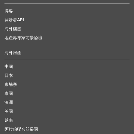
博客
開發者API
海外樓盤
地產界專家前景論壇
海外房產
中國
日本
柬埔寨
泰國
澳洲
英國
越南
阿拉伯聯合酋長國