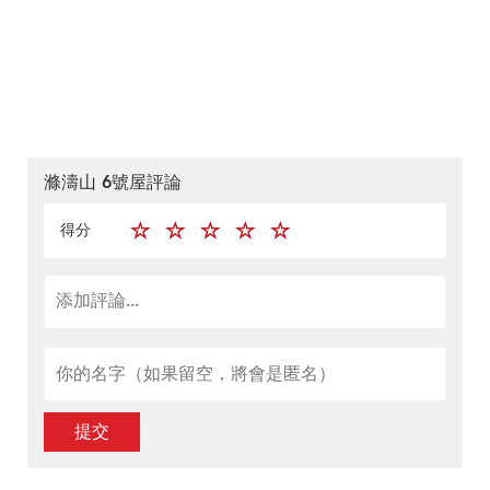
滌濤山 6號屋評論
得分
提交