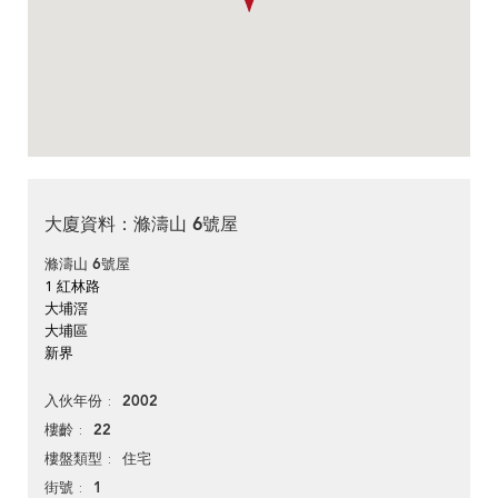
大廈資料：滌濤山 6號屋
滌濤山 6號屋
1 紅林路
大埔滘
大埔區
新界
2002
入伙年份
22
樓齡
住宅
樓盤類型
1
街號