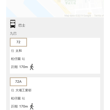
巴士
九巴
72
往
太和
松仔園
站
距離
170m
72A
往
大埔工業邨
松仔園
站
距離
170m