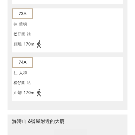
73A
往
華明
松仔園
站
距離
170m
74A
往
太和
松仔園
站
距離
170m
滌濤山 6號屋附近的大廈