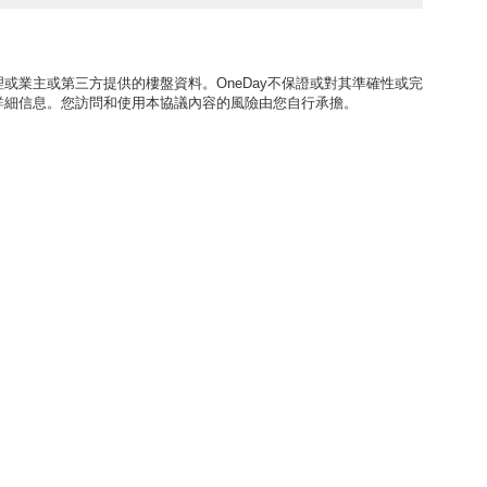
或業主或第三方提供的樓盤資料。OneDay不保證或對其準確性或完
詳細信息。您訪問和使用本協議內容的風險由您自行承擔。