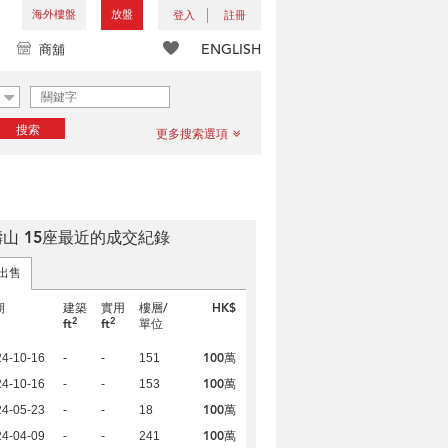
海外樓盤
放盤
登入
註冊
ENGLISH
商舖
搜索
更多搜索選項
山 15座最近的成交紀錄
出售
期
建築
實用
樓層/
HK$
2
2
ft
ft
單位
100萬
24-10-16
-
-
151
100萬
24-10-16
-
-
153
100萬
24-05-23
-
-
18
100萬
24-04-09
-
-
241