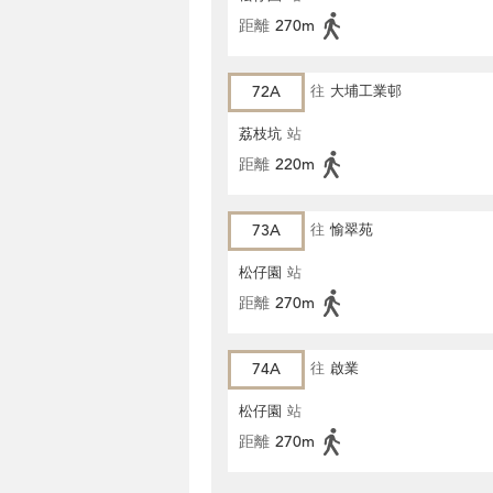
距離
270m
72A
往
大埔工業邨
荔枝坑
站
距離
220m
73A
往
愉翠苑
松仔園
站
距離
270m
74A
往
啟業
松仔園
站
距離
270m