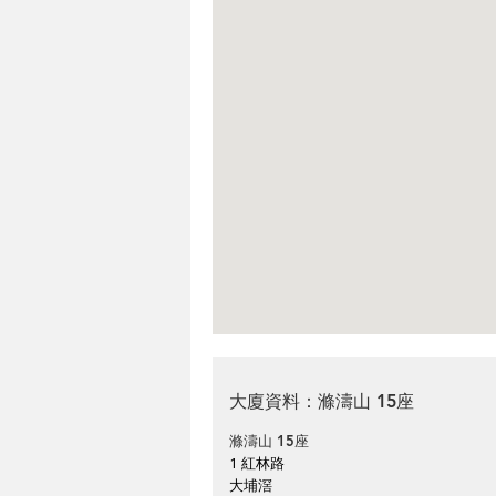
大廈資料：滌濤山 15座
滌濤山 15座
1 紅林路
大埔滘