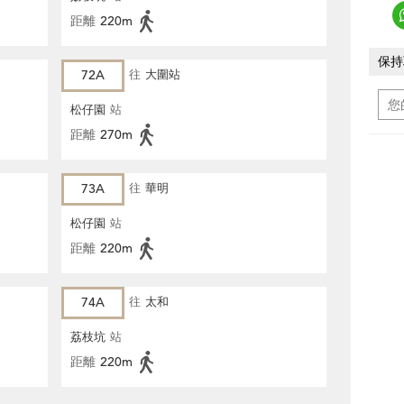
距離
220m
保持
72A
往
大圍站
松仔園
站
距離
270m
73A
往
華明
松仔園
站
距離
220m
74A
往
太和
荔枝坑
站
距離
220m