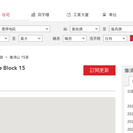
住宅
寫字樓
工業大廈
車位
選擇地區
由
最低價
至
最高價
至
最大
睡房
睡房
洗手間
任何
路
滌濤山 15座
>
 Block 15
訂閱更新
滌濤
日
20
20
20
20