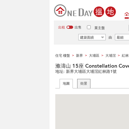
出租
出售
業主盤
建築面績
由
最細
住宅 樓盤
新界
大埔區
大埔滘
紅林
>
>
>
>
滌濤山 15座 Constellation Cove
地址:
新界大埔區大埔滘紅林路1號
地圖
街景