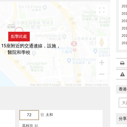
20
20
20
20
20
點擊此處
20
 15座附近的交通連線，設施，
醫院和學校
香港
72
往
太和
分享
荔枝坑
站