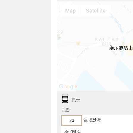
顯示滌濤山
巴士
九巴
72
往
長沙灣
松仔園
站