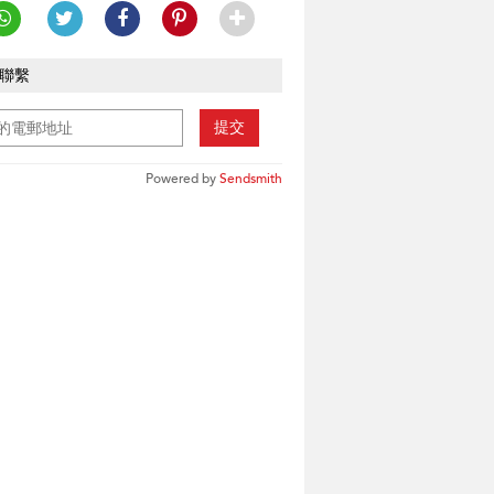
聯繫
提交
Powered by
Sendsmith