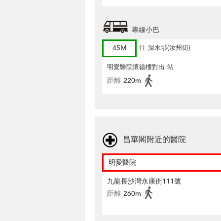
專線小巴
45M
往
深水埗(汝州街)
明愛醫院懷德樓對出
站
距離
220m
昌華閣附近的醫院
明愛醫院
九龍長沙灣永康街111號
距離
260m