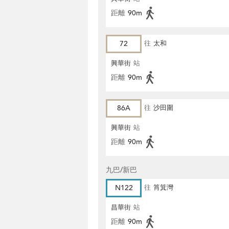
距離
90m
72
往
太和
興華街
站
距離
90m
86A
往
沙田圍
興華街
站
距離
90m
九巴/新巴
N122
往
筲箕灣
昌華街
站
距離
90m