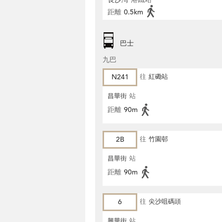
距離
0.5km
巴士
九巴
N241
往
紅磡站
昌華街
站
距離
90m
2B
往
竹園邨
昌華街
站
距離
90m
6
往
尖沙咀碼頭
興華街
站