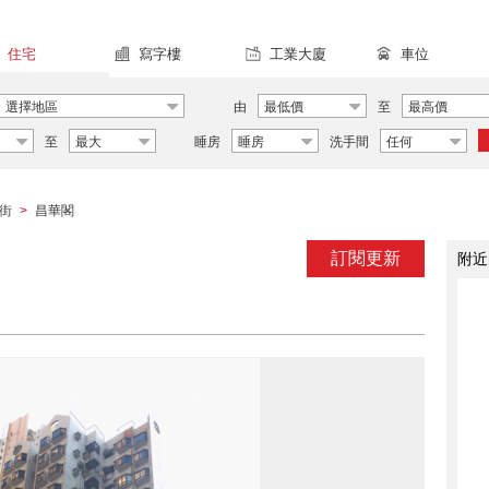
住宅
寫字樓
工業大廈
車位
選擇地區
由
最低價
至
最高價
至
最大
睡房
睡房
洗手間
任何
街
昌華閣
>
訂閱更新
附近