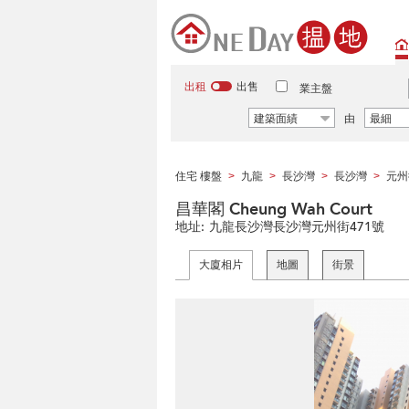
出租
出售
業主盤
建築面績
由
最細
住宅 樓盤
九龍
長沙灣
長沙灣
元州
>
>
>
>
昌華閣 Cheung Wah Court
地址:
九龍長沙灣長沙灣元州街471號
大廈相片
地圖
街景