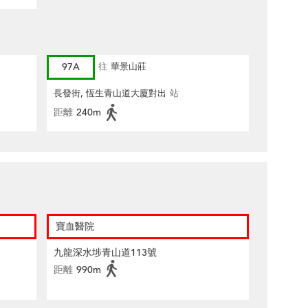
97A
往
華景山莊
長發街, 恆生青山道大廈對出
站
距離
240m
寶血醫院
九龍深水埗青山道113號
距離
990m