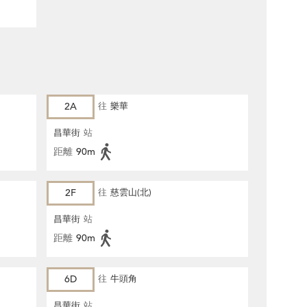
2A
往
樂華
昌華街
站
距離
90m
2F
往
慈雲山(北)
昌華街
站
距離
90m
6D
往
牛頭角
昌華街
站