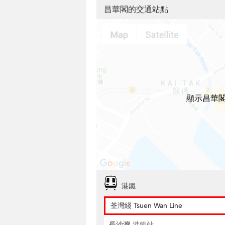
昌華閣的交通站點
顯示昌華
港鐵
荃灣綫 Tsuen Wan Line
長沙灣
港鐵站