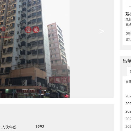
荔
九
嘉
>
牌
電
昌
日
20
20
20
202
1992
20
入伙年份