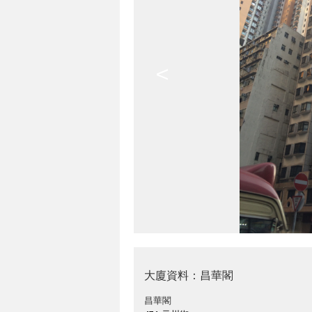
<
大廈資料：昌華閣
昌華閣