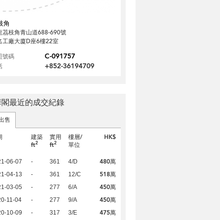
枝角
龍茘枝角青山道688-690號
名工廠大廈D座6樓22室
C-091757
照號碼
+852-36194709
話
華閣最近的成交紀錄
出售
期
建築
實用
樓層/
HK$
2
2
ft
ft
單位
480萬
21-06-07
-
361
4/D
518萬
21-04-13
-
361
12/C
450萬
21-03-05
-
277
6/A
450萬
0-11-04
-
277
9/A
475萬
20-10-09
-
317
3/E