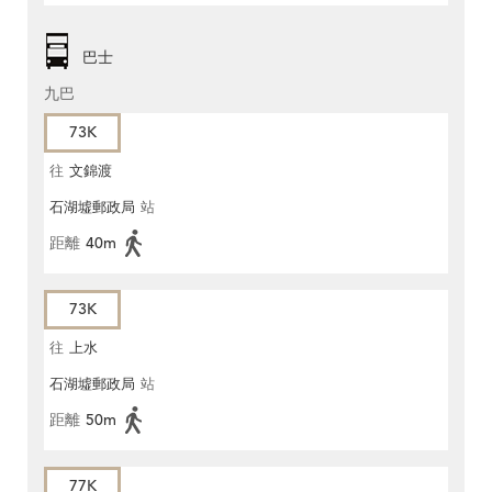
巴士
九巴
73K
往
文錦渡
石湖墟郵政局
站
距離
40m
73K
往
上水
石湖墟郵政局
站
距離
50m
77K