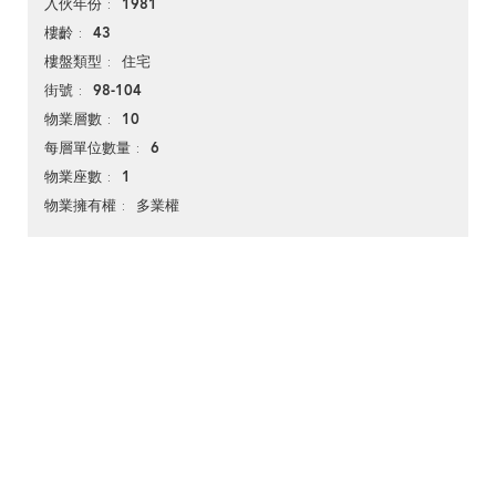
1981
入伙年份
43
樓齡
住宅
樓盤類型
98-104
街號
10
物業層數
6
每層單位數量
1
物業座數
多業權
物業擁有權