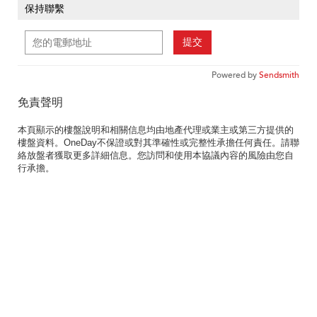
保持聯繫
提交
Powered by
Sendsmith
免責聲明
本頁顯示的樓盤說明和相關信息均由地產代理或業主或第三方提供的
樓盤資料。OneDay不保證或對其準確性或完整性承擔任何責任。請聯
絡放盤者獲取更多詳細信息。您訪問和使用本協議內容的風險由您自
行承擔。