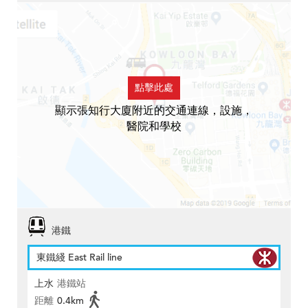
點擊此處
顯示張知行大廈附近的交通連線，設施，
醫院和學校
港鐵
東鐵綫 East Rail line
上水
港鐵站
距離
0.4km