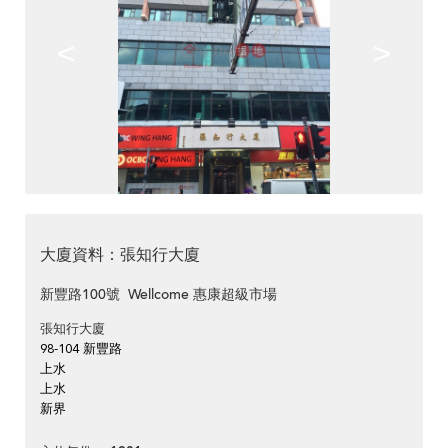
<
>
大廈資料：張知行大廈
新豐路100號 Wellcome 惠康超級市場
張知行大廈
98-104 新豐路
上水
上水
新界