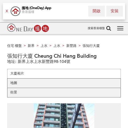
搵地 (OneDay) App
開啟
安裝
X
香港搵樓
搜索香港樓盤
Tog
navi
住宅 樓盤
新界
上水
上水
新豐路
張知行大廈
>
>
>
>
>
張知行大廈 Cheung Chi Hang Building
地址:
新界上水上水新豐路98-104號
大廈相片
地圖
街景