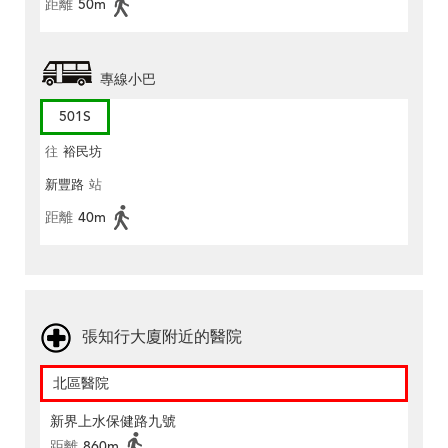
距離
50m
專線小巴
501S
往
裕民坊
新豐路
站
距離
40m
張知行大廈附近的醫院
北區醫院
新界上水保健路九號
距離
860m