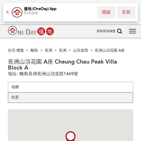
搵地 (OneDay) App
開啟
安裝
X
香港搵樓
搜索香港樓盤
Tog
navi
住宅 樓盤
離島
長洲
長洲
山頂道西
長洲山頂花園 A座
>
>
>
>
>
長洲山頂花園 A座 Cheung Chau Peak Villa
Block A
地址:
離島長洲長洲山頂道西1469號
地圖
街景