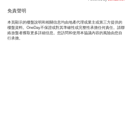
免責聲明
本頁顯示的樓盤說明和相關信息均由地產代理或業主或第三方提供的
樓盤資料。OneDay不保證或對其準確性或完整性承擔任何責任。請聯
絡放盤者獲取更多詳細信息。您訪問和使用本協議內容的風險由您自
行承擔。