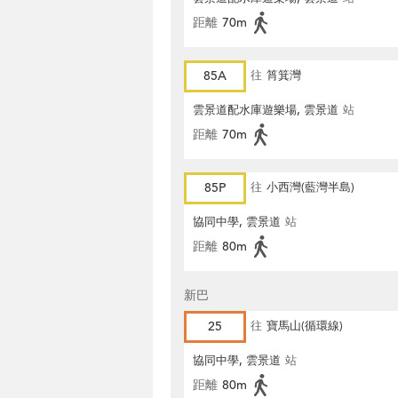
距離
70m
85A
往
筲箕灣
雲景道配水庫遊樂場, 雲景道
站
距離
70m
85P
往
小西灣(藍灣半島)
協同中學, 雲景道
站
距離
80m
新巴
25
往
寶馬山(循環線)
協同中學, 雲景道
站
距離
80m