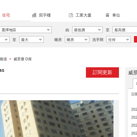
住宅
寫字樓
工業大廈
車位
選擇地區
由
最低價
至
最高價
至
最大
睡房
睡房
洗手間
任何
廟道
威景臺 D座
>
as
訂閱更新
威
日
20
20
20
20