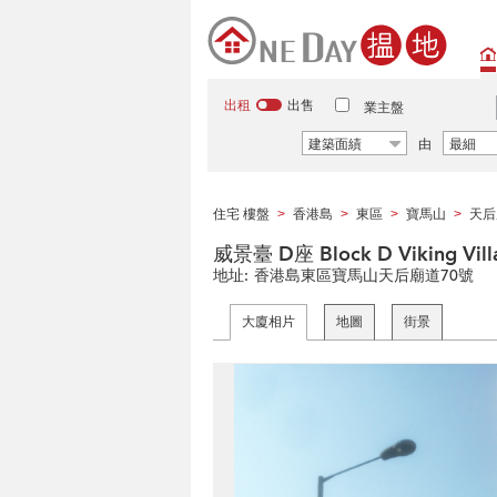
出租
出售
業主盤
建築面績
由
最細
住宅 樓盤
香港島
東區
寶馬山
天后
>
>
>
>
威景臺 D座 Block D Viking Vill
地址:
香港島東區寶馬山天后廟道70號
大廈相片
地圖
街景