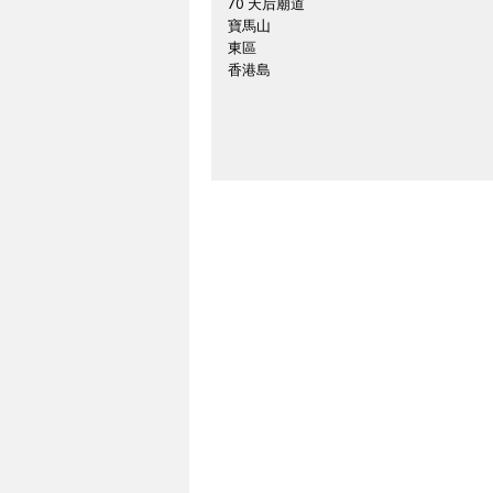
70 天后廟道
寶馬山
東區
香港島