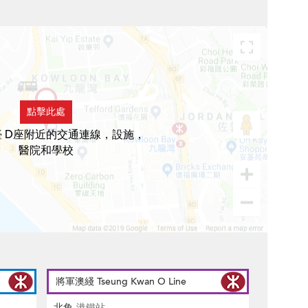
點擊此處
 D座附近的交通連線，設施，
醫院和學校
將軍澳綫 Tseung Kwan O Line
北角
港鐵站