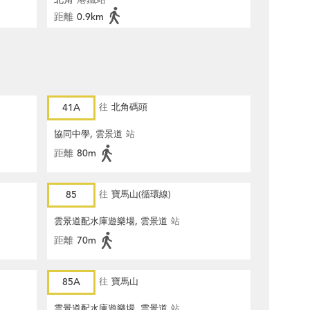
距離
0.9km
41A
往
北角碼頭
協同中學, 雲景道
站
距離
80m
85
往
寶馬山(循環線)
雲景道配水庫遊樂場, 雲景道
站
距離
70m
85A
往
寶馬山
雲景道配水庫遊樂場, 雲景道
站