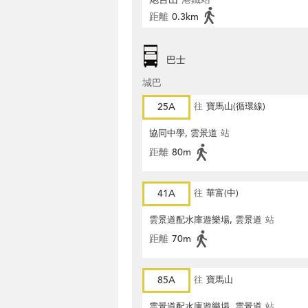
距離
0.3km
巴士
城巴
25A
往
寶馬山(循環線)
協同中學, 雲景道
站
距離
80m
41A
往
華富(中)
雲景道配水庫遊樂場, 雲景道
站
距離
70m
85A
往
寶馬山
雲景道配水庫遊樂場, 雲景道
站