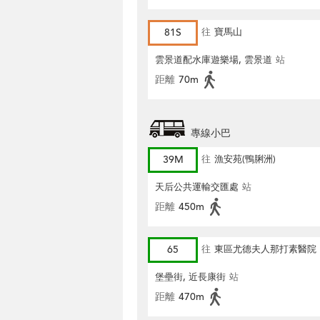
81S
往
寶馬山
雲景道配水庫遊樂場, 雲景道
站
距離
70m
專線小巴
39M
往
漁安苑(鴨脷洲)
天后公共運輸交匯處
站
距離
450m
65
往
東區尤德夫人那打素醫院
堡壘街, 近長康街
站
距離
470m