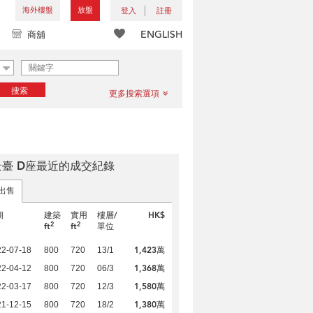
海外樓盤
放盤
登入
註冊
ENGLISH
商舖
搜索
更多搜索選項
景臺 D座最近的成交紀錄
出售
期
建築
實用
樓層/
HK$
2
2
ft
ft
單位
1,423萬
22-07-18
800
720
13/1
1,368萬
22-04-12
800
720
06/3
1,580萬
22-03-17
800
720
12/3
1,380萬
21-12-15
800
720
18/2