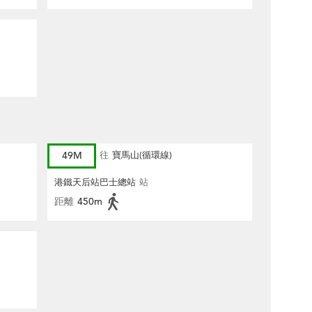
49M
往
寶馬山(循環線)
港鐵天后站巴士總站
站
距離
450m