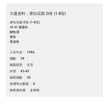
大廈資料：康怡花園 D座 (1-8室)
康怡花園 D座 (1-8室)
43-45 康盛街
鰂魚涌
東區
香港島
1986
入伙年份
38
樓齡
住宅
樓盤類型
43-45
街號
30
物業層數
8
每層單位數量
多業權
物業擁有權