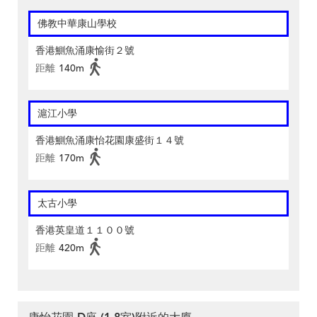
佛教中華康山學校
香港鰂魚涌康愉街２號
距離
140m
滬江小學
香港鰂魚涌康怡花園康盛街１４號
距離
170m
太古小學
香港英皇道１１００號
距離
420m