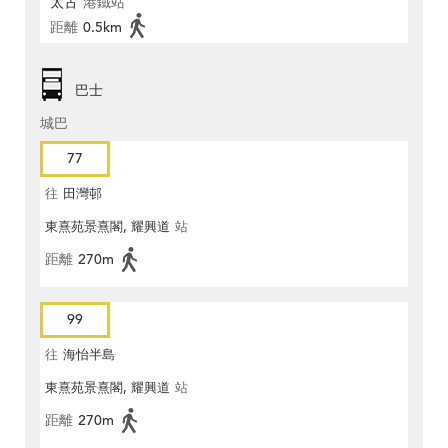
太古
港鐵站
距離
0.5km
巴士
城巴
77
往
田灣邨
東熹苑景熹閣, 耀興道
站
距離
270m
99
往
海怡半島
東熹苑景熹閣, 耀興道
站
距離
270m