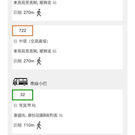
東熹苑景熹閣, 耀興道
站
距離
270m
722
往
中環（交易廣場）
東熹苑景熹閣, 耀興道
站
距離
270m
專線小巴
32
往
筲箕灣 站
康盛街, 康怡花園B座對面
站
距離
110m