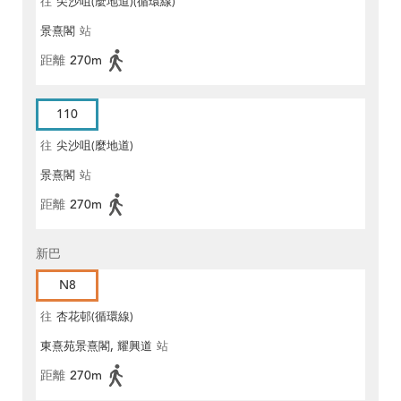
往
尖沙咀(麼地道)(循環線)
景熹閣
站
距離
270m
110
往
尖沙咀(麼地道)
景熹閣
站
距離
270m
新巴
N8
往
杏花邨(循環線)
東熹苑景熹閣, 耀興道
站
距離
270m