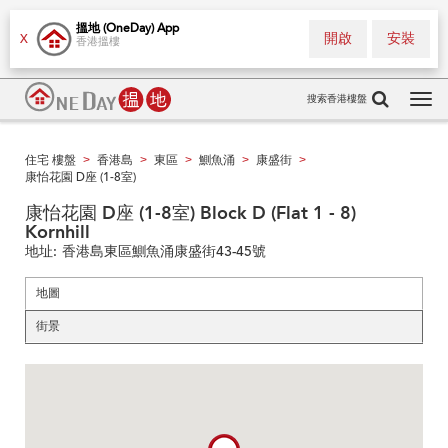
搵地 (OneDay) App
開啟
安裝
X
香港搵樓
搜索香港樓盤
Tog
navi
住宅 樓盤
香港島
東區
鰂魚涌
康盛街
>
>
>
>
>
康怡花園 D座 (1-8室)
康怡花園 D座 (1-8室) Block D (Flat 1 - 8)
Kornhill
地址:
香港島東區鰂魚涌康盛街43-45號
地圖
街景