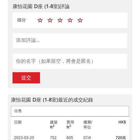
康怡花園 D座 (1-8室)評論
得分
提交
康怡花園 D座 (1-8室)最近的成交紀錄
出售
日期
建築
實用
樓層/
HK$
2
2
ft
ft
單位
720萬
2023-03-20
752
605
07/4