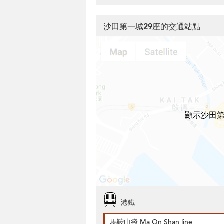
沙田第一城29座的交通站點
顯示沙田第
港鐵
馬鞍山綫 Ma On Shan line