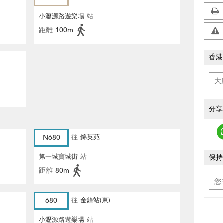
小瀝源路遊樂場
站
距離
100m
香港
分享
N680
往
錦英苑
第一城寶城街
站
保持
距離
80m
680
往
金鐘站(東)
小瀝源路遊樂場
站