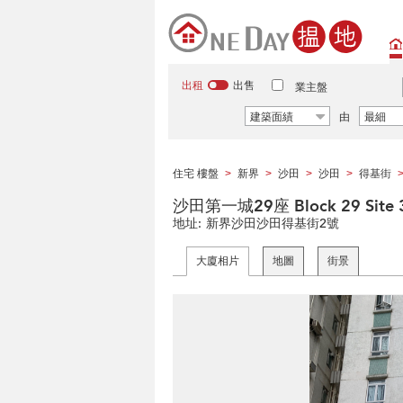
出租
出售
業主盤
建築面績
由
最細
住宅 樓盤
新界
沙田
沙田
得基街
>
>
>
>
沙田第一城29座 Block 29 Site 3 
地址:
新界沙田沙田得基街2號
大廈相片
地圖
街景