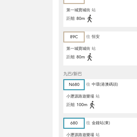
第一城寶城街
站
距離
80m
89C
往
恒安
第一城寶城街
站
距離
80m
九巴/新巴
N680
往
中環(港澳碼頭)
小瀝源路遊樂場
站
距離
100m
680
往
金鐘站(東)
小瀝源路遊樂場
站