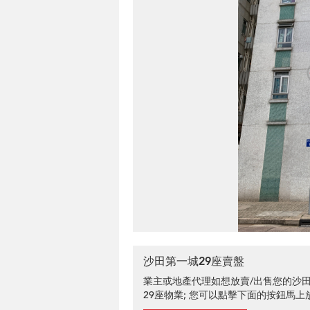
沙田第一城29座賣盤
業主或地產代理如想放賣/出售您的沙
29座物業; 您可以點擊下面的按鈕馬上