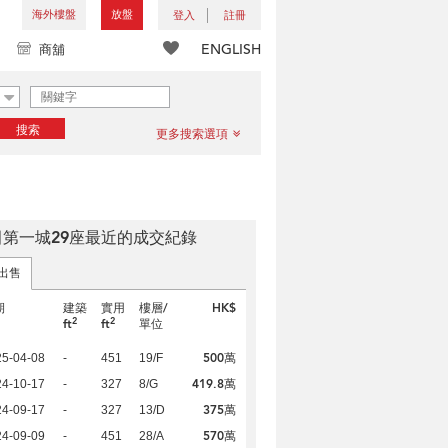
海外樓盤
放盤
登入
註冊
ENGLISH
商舖
搜索
更多搜索選項
田第一城29座最近的成交紀錄
出售
期
建築
實用
樓層/
HK$
2
2
ft
ft
單位
500萬
25-04-08
-
451
19/F
419.8萬
24-10-17
-
327
8/G
375萬
24-09-17
-
327
13/D
570萬
24-09-09
-
451
28/A