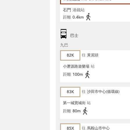
石門
港鐵站
距離
0.4km
巴士
九巴
82K
往
黃泥頭
小瀝源路遊樂場
站
距離
100m
83K
往
沙田市中心(循環線)
第一城寶城街
站
距離
80m
85X
往
馬鞍山市中心