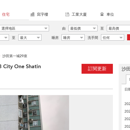
住宅
寫字樓
工業大廈
車位
選擇地區
由
最低價
至
最高價
至
最大
睡房
睡房
洗手間
任何
沙田第一城29座
>
City One Shatin
訂閱更新
沙
日
20
20
20
20